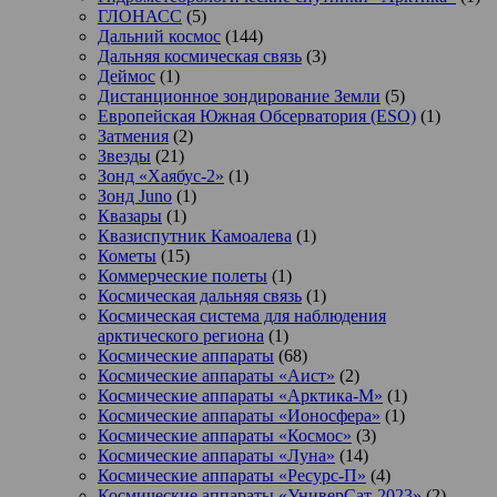
ГЛОНАСС
(5)
Дальний космос
(144)
Дальняя космическая связь
(3)
Деймос
(1)
Дистанционное зондирование Земли
(5)
Европейская Южная Обсерватория (ESO)
(1)
Затмения
(2)
Звезды
(21)
Зонд «Хаябус-2»
(1)
Зонд Juno
(1)
Квазары
(1)
Квазиспутник Камоалева
(1)
Кометы
(15)
Коммерческие полеты
(1)
Космическая дальняя связь
(1)
Космическая система для наблюдения
арктического региона
(1)
Космические аппараты
(68)
Космические аппараты «Аист»
(2)
Космические аппараты «Арктика-М»
(1)
Космические аппараты «Ионосфера»
(1)
Космические аппараты «Космос»
(3)
Космические аппараты «Луна»
(14)
Космические аппараты «Ресурс-П»
(4)
Космические аппараты «УниверСат-2023»
(2)