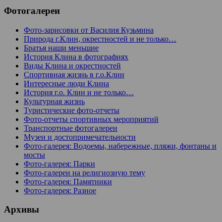
Фотогалереи
Фото-зарисовки от Василия Кузьмина
Природа г.Клин, окрестностей и не только…
Братья наши меньшие
История Клина в фотографиях
Виды Клина и окрестностей
Спортивная жизнь в г.о.Клин
Интересные люди Клина
История г.о. Клин и не только…
Культурная жизнь
Туристические фото-отчеты
Фото-отчеты спортивных мероприятий
Транспортные фотогалереи
Музеи и достопримечательности
Фото-галерея: Водоемы, набережные, пляжи, фонтаны и
мосты
Фото-галерея: Парки
Фото-галереи на религиозную тему
Фото-галерея: Памятники
Фото-галерея: Разное
Архивы