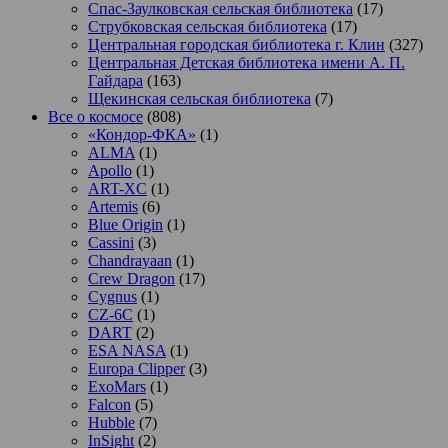
Спас-Заулковская сельская библиотека
(17)
Струбковская сельская библиотека
(17)
Центральная городская библиотека г. Клин
(327)
Центральная Детская библиотека имени А. П.
Гайдара
(163)
Щекинская сельская библиотека
(7)
Все о космосе
(808)
«Кондор-ФКА»
(1)
ALMA
(1)
Apollo
(1)
ART-XC
(1)
Artemis
(6)
Blue Origin
(1)
Cassini
(3)
Chandrayaan
(1)
Crew Dragon
(17)
Cygnus
(1)
CZ-6C
(1)
DART
(2)
ESA NASA
(1)
Europa Clipper
(3)
ExoMars
(1)
Falcon
(5)
Hubble
(7)
InSight
(2)