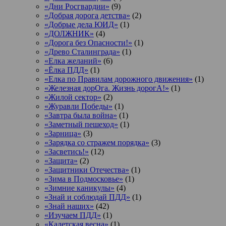
«Дни Росгвардии»
(9)
«Добрая дорога детства»
(2)
«Добрые дела ЮИД»
(1)
«ДОЛЖНИК»
(4)
«Дорога без Опасности!»
(1)
«Древо Сталинграда»
(1)
«Елка желаний»
(6)
«Ёлка ПДД»
(1)
«Елка по Правилам дорожного движения»
(1)
«Железная дорОга. Жизнь дорогА!»
(1)
«Жилой сектор»
(2)
«Журавли Победы»
(1)
«Завтра была война»
(1)
«Заметный пешеход»
(1)
«Зарница»
(3)
«Зарядка со стражем порядка»
(3)
«Засветись!»
(12)
«Защита»
(2)
«Защитники Отечества»
(1)
«Зима в Подмосковье»
(1)
«Зимние каникулы»
(4)
«Знай и соблюдай ПДД»
(1)
«Знай наших»
(42)
«Изучаем ПДД»
(1)
«Кадетская весна»
(1)