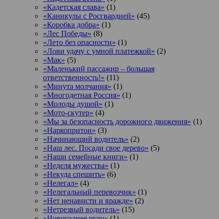
«Кадетская слава»
(1)
«Каникулы с Росгвардией»
(45)
«Коробка добра»
(1)
«Лес Победы»
(8)
«Лето без опасности»
(1)
«Лови удачу с умной платежкой»
(2)
«Мак»
(5)
«Маленький пассажир – большая
ответственность!»
(11)
«Минута молчания»
(1)
«Многодетная Россия»
(1)
«Молоды душой»
(1)
«Мото-скутер»
(4)
«Мы за безопасность дорожного движения»
(1)
«Наркопритон»
(3)
«Начинающий водитель»
(2)
«Наш лес. Посади свое дерево»
(5)
«Наши семейные книги»
(1)
«Неделя мужества»
(1)
«Некуда спешить»
(6)
«Нелегал»
(4)
«Нелегальный перевозчик»
(1)
«Нет ненависти и вражде»
(2)
«Нетрезвый водитель»
(15)
«Новогоднее чудо»
(1)