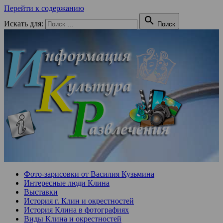
Перейти к содержанию

Искать для:
Поиск
Фото-зарисовки от Василия Кузьмина
Интересные люди Клина
Выставки
История г. Клин и окрестностей
История Клина в фотографиях
Виды Клина и окрестностей