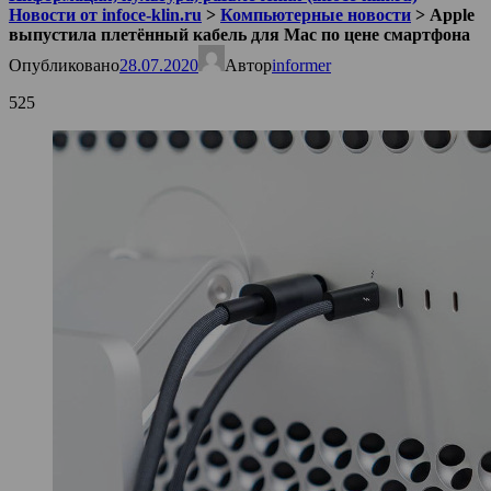
Новости от infoce-klin.ru
>
Компьютерные новости
>
Apple
выпустила плетённый кабель для Mac по цене смартфонa
Опубликовано
28.07.2020
Автор
informer
525