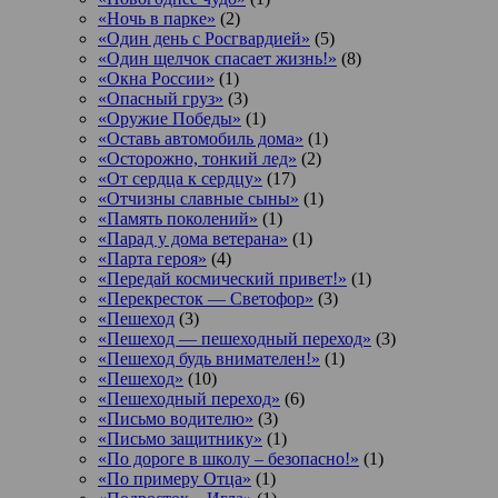
«Ночь в парке»
(2)
«Один день с Росгвардией»
(5)
«Один щелчок спасает жизнь!»
(8)
«Окна России»
(1)
«Опасный груз»
(3)
«Оружие Победы»
(1)
«Оставь автомобиль дома»
(1)
«Осторожно, тонкий лед»
(2)
«От сердца к сердцу»
(17)
«Отчизны славные сыны»
(1)
«Память поколений»
(1)
«Парад у дома ветерана»
(1)
«Парта героя»
(4)
«Передай космический привет!»
(1)
«Перекресток — Светофор»
(3)
«Пешеход
(3)
«Пешеход — пешеходный переход»
(3)
«Пешеход будь внимателен!»
(1)
«Пешеход»
(10)
«Пешеходный переход»
(6)
«Письмо водителю»
(3)
«Письмо защитнику»
(1)
«По дороге в школу – безопасно!»
(1)
«По примеру Отца»
(1)