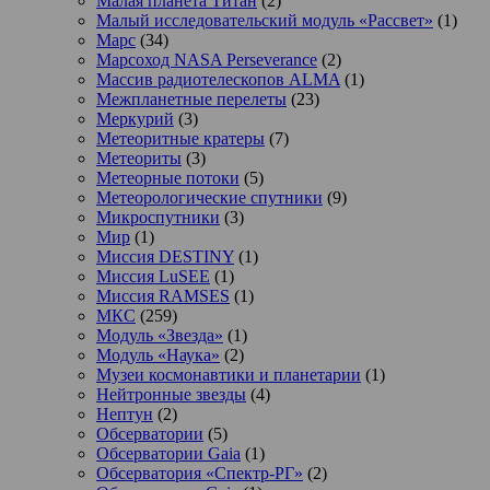
Малая планета Титан
(2)
Малый исследовательский модуль «Рассвет»
(1)
Марс
(34)
Марсоход NASA Perseverance
(2)
Массив радиотелескопов ALMA
(1)
Межпланетные перелеты
(23)
Меркурий
(3)
Метеоритные кратеры
(7)
Метеориты
(3)
Метеорные потоки
(5)
Метеорологические спутники
(9)
Микроспутники
(3)
Мир
(1)
Миссия DESTINY
(1)
Миссия LuSEE
(1)
Миссия RAMSES
(1)
МКС
(259)
Модуль «Звезда»
(1)
Модуль «Наука»
(2)
Музеи космонавтики и планетарии
(1)
Нейтронные звезды
(4)
Нептун
(2)
Обсерватории
(5)
Обсерватории Gaia
(1)
Обсерватория «Спектр-РГ»
(2)