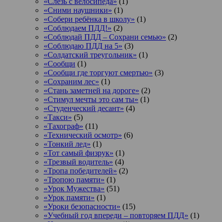
«Слезь с велосипеда»
(1)
«Сними наушники»
(1)
«Собери ребёнка в школу»
(1)
«Соблюдаем ПДД!»
(2)
«Соблюдай ПДД – Сохрани семью»
(2)
«Соблюдаю ПДД на 5»
(3)
«Солдатский треугольник»
(1)
«Сообщи
(1)
«Сообщи где торгуют смертью»
(3)
«Сохраним лес»
(1)
«Стань заметней на дороге»
(2)
«Стимул мечты это сам ты»
(1)
«Студенческий десант»
(4)
«Такси»
(5)
«Тахограф»
(11)
«Технический осмотр»
(6)
«Тонкий лед»
(1)
«Тот самый физрук»
(1)
«Трезвый водитель»
(4)
«Тропа победителей»
(2)
«Тропою памяти»
(1)
«Урок Мужества»
(51)
«Урок памяти»
(1)
«Уроки безопасности»
(15)
«Учебный год впереди – повторяем ПДД»
(1)