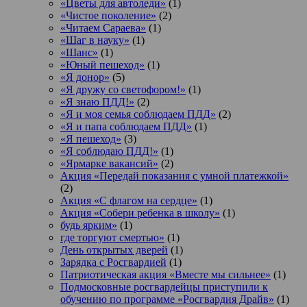
«Цветы для автоледи»
(1)
«Чистое поколение»
(2)
«Читаем Сараева»
(1)
«Шаг в науку»
(1)
«Шанс»
(1)
«Юный пешеход»
(1)
«Я донор»
(5)
«Я дружу со светофором!»
(1)
«Я знаю ПДД!»
(2)
«Я и моя семья соблюдаем ПДД»
(2)
«Я и папа соблюдаем ПДД»
(1)
«Я пешеход»
(3)
«Я соблюдаю ПДД!»
(1)
«Ярмарке вакансий»
(2)
Акция «Передай показания с умной платежкой»
(2)
Акция «С флагом на сердце»
(1)
Акция «Собери ребенка в школу»
(1)
будь ярким»
(1)
где торгуют смертью»
(1)
День открытых дверей
(1)
Зарядка с Росгвардией
(1)
Патриотическая акция «Вместе мы сильнее»
(1)
Подмосковные росгвардейцы приступили к
обучению по программе «Росгвардия Драйв»
(1)