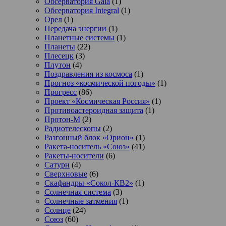
Обсерватория Gaia
(1)
Обсерватория Integral
(1)
Орел
(1)
Передача энергии
(1)
Планетные системы
(1)
Планеты
(22)
Плесецк
(3)
Плутон
(4)
Поздравления из космоса
(1)
Прогноз «космической погоды»
(1)
Прогресс
(86)
Проект «Космическая Россия»
(1)
Противоастероидная защита
(1)
Протон-М
(2)
Радиотелескопы
(2)
Разгонный блок «Орион»
(1)
Ракета-носитель «Союз»
(41)
Ракеты-носители
(6)
Сатурн
(4)
Сверхновые
(6)
Скафандры «Сокол-КВ2»
(1)
Солнечная система
(3)
Солнечные затмения
(1)
Солнце
(24)
Союз
(60)