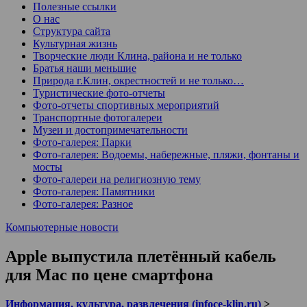
Полезные ссылки
О нас
Структура сайта
Культурная жизнь
Творческие люди Клина, района и не только
Братья наши меньшие
Природа г.Клин, окрестностей и не только…
Туристические фото-отчеты
Фото-отчеты спортивных мероприятий
Транспортные фотогалереи
Музеи и достопримечательности
Фото-галерея: Парки
Фото-галерея: Водоемы, набережные, пляжи, фонтаны и
мосты
Фото-галереи на религиозную тему
Фото-галерея: Памятники
Фото-галерея: Разное
Компьютерные новости
Apple выпустила плетённый кабель
для Mac по цене смартфонa
Информация, культура, развлечения (infoce-klin.ru)
>