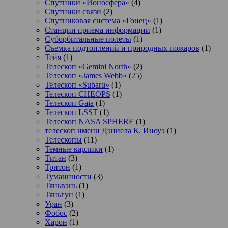
Спутники «Ионосфера»
(4)
Спутники связи
(2)
Спутниковая система «Гонец»
(1)
Станции приема информации
(1)
Суборбитальные полеты
(1)
Съемка подтоплений и природных пожаров
(1)
Тейя
(1)
Телескоп «Gemini North»
(2)
Телескоп «James Webb»
(25)
Телескоп «Subaru»
(1)
Телескоп CHEOPS
(1)
Телескоп Gaia
(1)
Телескоп LSST
(1)
Телескоп NASA SPHERE
(1)
телескоп имени Дэниела К. Иноуэ
(1)
Телескопы
(11)
Темные карлики
(1)
Титан
(3)
Тритон
(1)
Туманнности
(3)
Тяньвэнь
(1)
Тяньгун
(1)
Уран
(3)
Фобос
(2)
Харон
(1)