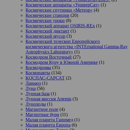
Космические аппараты «УниверСат»
(1)
Космические спутники «Метеор»
(4)
Космические станции
(20)
Космические уроки
(8)
Космический аппарат OSIRIS-REx
(1)
Космический диктант
(1)
Космический мусор
(3)
Космический телескоп Европейского
космического агентства «INTErnational Gamma-Ray
Astrophysics Laboratory»
(1)
Космодром Восточный
(27)
Космодром Куру в Южной Америке
(1)
Космодромы
(35)
Космонавты
(134)
КОСПАС-САРСАТ
(2)
Ланьюэ
(1)
Луна
(56)
Лунная база
(1)
Лунная миссия Artemis
(3)
Луноходы
(1)
Магнитное поле
(4)
Магнитные бури
(11)
Малая планета Ганимед
(1)
Малая планета Европа
(6)