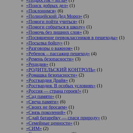
«Подросток ‒ Игла»
(1)
«Поиск добрых дел»
(1)
«Поклонимся»
(6)
«Полицейский Дед Мороз»
(5)
«Помоги пойти учиться»
(1)
«Помоги собраться в школу»
(1)
«Помочь без лишних слов»
(3)
«Посвящение первоклассников в пешеходы»
(1)
«Посылка бойцу»
(1)
«Разговоры о важном»
(1)
«Ребенок – пассажир пешеход»
(4)
«Ремень безопасности»
(3)
«Рецидив»
(1)
«РОДИТЕЛЬСКИЙ КОНТРОЛЬ»
(1)
«Ромашка безопасности»
(2)
«Росгвардия Драйв»
(3)
«Росгвардия. В особых условиях»
(1)
«Россия — страна героев!»
(1)
«Сад памяти»
(1)
«Свеча памяти»
(6)
«Своих не бросаем»
(1)
«Связь поколений»
(7)
«Сдай батарейку — спаси природу»
(1)
«Семейные ценности»
(1)
«СИМ»
(2)