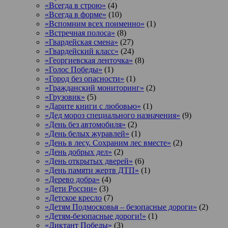
«Всегда в строю»
(4)
«Всегда в форме»
(10)
«Вспомним всех поименно»
(1)
«Встречная полоса»
(8)
«Гвардейская смена»
(27)
«Гвардейский класс»
(24)
«Георгиевская ленточка»
(8)
«Голос Победы»
(1)
«Город без опасности»
(1)
«Гражданский мониторинг»
(2)
«Грузовик»
(5)
«Дарите книги с любовью»
(1)
«Дед мороз специального назначения»
(9)
«День без автомобиля»
(2)
«День белых журавлей»
(1)
«День в лесу. Сохраним лес вместе»
(2)
«День добрых дел»
(2)
«День открытых дверей»
(6)
«День памяти жертв ДТП»
(1)
«Дерево добра»
(4)
«Дети России»
(3)
«Детское кресло
(7)
«Детям Подмосковья – безопасные дороги»
(2)
«Детям-безопасные дороги!»
(1)
«Диктант Победы»
(3)