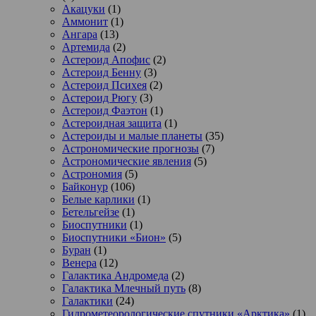
Акацуки
(1)
Аммонит
(1)
Ангара
(13)
Артемида
(2)
Астероид Апофис
(2)
Астероид Бенну
(3)
Астероид Психея
(2)
Астероид Рюгу
(3)
Астероид Фаэтон
(1)
Астероидная защита
(1)
Астероиды и малые планеты
(35)
Астрономические прогнозы
(7)
Астрономические явления
(5)
Астрономия
(5)
Байконур
(106)
Белые карлики
(1)
Бетельгейзе
(1)
Биоспутники
(1)
Биоспутники «Бион»
(5)
Буран
(1)
Венера
(12)
Галактика Андромеда
(2)
Галактика Млечный путь
(8)
Галактики
(24)
Гидрометеорологические спутники «Арктика»
(1)