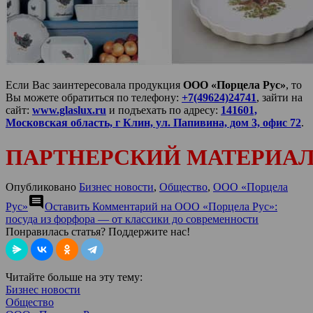
Если Вас заинтересовала продукция
ООО «Порцела Рус»
, то
Вы можете обратиться по телефону:
+7(49624)24741
, зайти на
сайт:
www.glaslux.ru
и подъехать по адресу:
141601,
Московская область, г Клин, ул. Папивина, дом 3, офис 72
.
ПАРТНЕРСКИЙ МАТЕРИАЛ
Опубликовано
Бизнес новости
,
Общество
,
ООО «Порцела
comment
Рус»
Оставить Комментарий
на ООО «Порцела Рус»:
посуда из форфора — от классики до современности
Понравилась статья? Поддержите нас!
Читайте больше на эту тему:
Бизнес новости
Общество