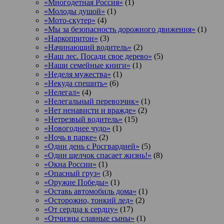
«Многодетная Россия»
(1)
«Молоды душой»
(1)
«Мото-скутер»
(4)
«Мы за безопасность дорожного движения»
(1)
«Наркопритон»
(3)
«Начинающий водитель»
(2)
«Наш лес. Посади свое дерево»
(5)
«Наши семейные книги»
(1)
«Неделя мужества»
(1)
«Некуда спешить»
(6)
«Нелегал»
(4)
«Нелегальный перевозчик»
(1)
«Нет ненависти и вражде»
(2)
«Нетрезвый водитель»
(15)
«Новогоднее чудо»
(1)
«Ночь в парке»
(2)
«Один день с Росгвардией»
(5)
«Один щелчок спасает жизнь!»
(8)
«Окна России»
(1)
«Опасный груз»
(3)
«Оружие Победы»
(1)
«Оставь автомобиль дома»
(1)
«Осторожно, тонкий лед»
(2)
«От сердца к сердцу»
(17)
«Отчизны славные сыны»
(1)