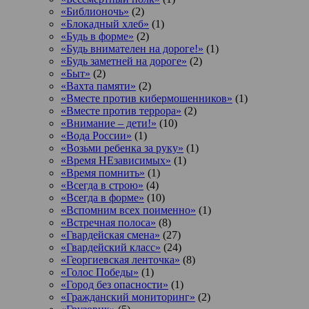
«Библионочь»
(2)
«Блокадный хлеб»
(1)
«Будь в форме»
(2)
«Будь внимателен на дороге!»
(1)
«Будь заметней на дороге»
(2)
«Быт»
(2)
«Вахта памяти»
(2)
«Вместе против кибермошенников»
(1)
«Вместе против террора»
(2)
«Внимание – дети!»
(10)
«Вода России»
(1)
«Возьми ребенка за руку»
(1)
«Время НЕзависимых»
(1)
«Время помнить»
(1)
«Всегда в строю»
(4)
«Всегда в форме»
(10)
«Вспомним всех поименно»
(1)
«Встречная полоса»
(8)
«Гвардейская смена»
(27)
«Гвардейский класс»
(24)
«Георгиевская ленточка»
(8)
«Голос Победы»
(1)
«Город без опасности»
(1)
«Гражданский мониторинг»
(2)