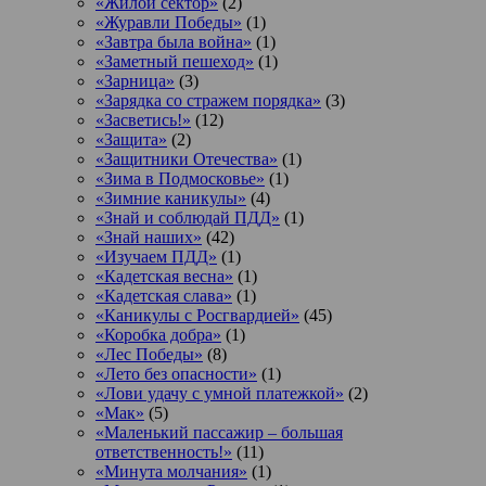
«Жилой сектор»
(2)
«Журавли Победы»
(1)
«Завтра была война»
(1)
«Заметный пешеход»
(1)
«Зарница»
(3)
«Зарядка со стражем порядка»
(3)
«Засветись!»
(12)
«Защита»
(2)
«Защитники Отечества»
(1)
«Зима в Подмосковье»
(1)
«Зимние каникулы»
(4)
«Знай и соблюдай ПДД»
(1)
«Знай наших»
(42)
«Изучаем ПДД»
(1)
«Кадетская весна»
(1)
«Кадетская слава»
(1)
«Каникулы с Росгвардией»
(45)
«Коробка добра»
(1)
«Лес Победы»
(8)
«Лето без опасности»
(1)
«Лови удачу с умной платежкой»
(2)
«Мак»
(5)
«Маленький пассажир – большая
ответственность!»
(11)
«Минута молчания»
(1)