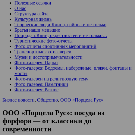
Полезные ссылки
О нас
Структура сайта
Культурная жизнь
Творческие люди Клина, района и не только
Братья наши меньшие
Природа г.Клин, окрестностей и не только…
Туристические фото-отчеты
Фото-отчеты спортивных мероприятий
Транспортные фотогалереи
Музеи и достопримечательности
Фото-галерея: Парки
Фото-галерея: Водоемы, набережные, пляжи, фонтаны и
мосты
Фото-галереи на религиозную тему
Фото-галерея: Памятники
Фото-галерея: Разное
Бизнес новости
,
Общество
,
ООО «Порцела Рус»
ООО «Порцела Рус»: посуда из
форфора — от классики до
современности