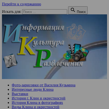
Перейти к содержанию

Искать для:
Поиск
Фото-зарисовки от Василия Кузьмина
Интересные люди Клина
Выставки
История г. Клин и окрестностей
История Клина в фотографиях
Виды Клина и окрестностей