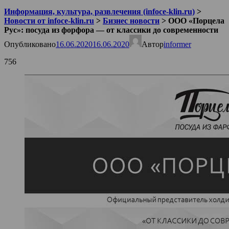
Информация, культура, развлечения (infoce-klin.ru)
>
Новости от infoce-klin.ru
>
Бизнес новости
>
ООО «Порцела
Рус»: посуда из форфора — от классики до современности
Опубликовано
16.06.2020
16.06.2020
Автор
informer
756