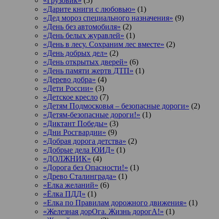
«Грузовик»
(5)
«Дарите книги с любовью»
(1)
«Дед мороз специального назначения»
(9)
«День без автомобиля»
(2)
«День белых журавлей»
(1)
«День в лесу. Сохраним лес вместе»
(2)
«День добрых дел»
(2)
«День открытых дверей»
(6)
«День памяти жертв ДТП»
(1)
«Дерево добра»
(4)
«Дети России»
(3)
«Детское кресло
(7)
«Детям Подмосковья – безопасные дороги»
(2)
«Детям-безопасные дороги!»
(1)
«Диктант Победы»
(3)
«Дни Росгвардии»
(9)
«Добрая дорога детства»
(2)
«Добрые дела ЮИД»
(1)
«ДОЛЖНИК»
(4)
«Дорога без Опасности!»
(1)
«Древо Сталинграда»
(1)
«Елка желаний»
(6)
«Ёлка ПДД»
(1)
«Елка по Правилам дорожного движения»
(1)
«Железная дорОга. Жизнь дорогА!»
(1)