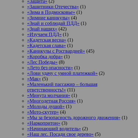
«Защита»
(2)
«Защитники Отечества»
(1)
«Зима в Подмосковье»
(1)
«Зимние каникулы»
(4)
«Знай и соблюдай ПДД»
(1)
«Знай наших»
(42)
«Изучаем ПДД»
(1)
«Кадетская весна»
(1)
«Кадетская слава»
(1)
«Каникулы с Росгвардией»
(45)
«Коробка добра»
(1)
«Лес Победы»
(8)
«Лето без опасности»
(1)
«Лови удачу с умной платежкой»
(2)
«Мак»
(5)
«Маленький пассажир – большая
ответственность!»
(11)
«Минута молчания»
(1)
«Многодетная Россия»
(1)
«Молоды душой»
(1)
«Мото-скутер»
(4)
«Мы за безопасность дорожного движения»
(1)
«Наркопритон»
(3)
«Начинающий водитель»
(2)
«Наш лес. Посади свое дерево»
(5)