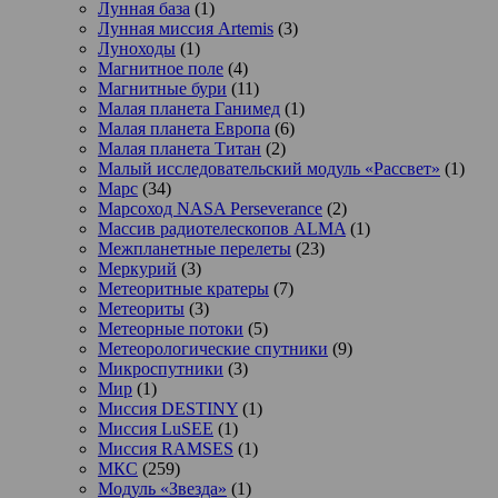
Лунная база
(1)
Лунная миссия Artemis
(3)
Луноходы
(1)
Магнитное поле
(4)
Магнитные бури
(11)
Малая планета Ганимед
(1)
Малая планета Европа
(6)
Малая планета Титан
(2)
Малый исследовательский модуль «Рассвет»
(1)
Марс
(34)
Марсоход NASA Perseverance
(2)
Массив радиотелескопов ALMA
(1)
Межпланетные перелеты
(23)
Меркурий
(3)
Метеоритные кратеры
(7)
Метеориты
(3)
Метеорные потоки
(5)
Метеорологические спутники
(9)
Микроспутники
(3)
Мир
(1)
Миссия DESTINY
(1)
Миссия LuSEE
(1)
Миссия RAMSES
(1)
МКС
(259)
Модуль «Звезда»
(1)