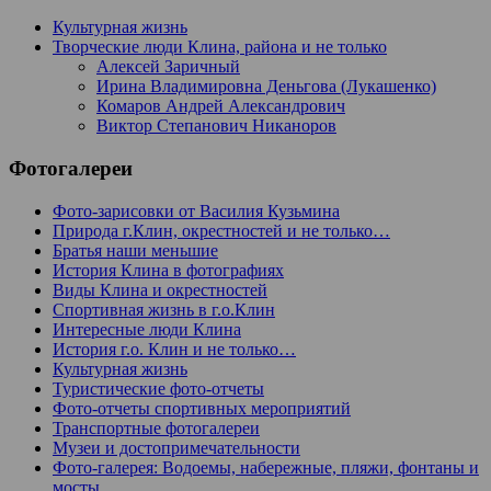
Культурная жизнь
Творческие люди Клина, района и не только
Алексей Заричный
Ирина Владимировна Деньгова (Лукашенко)
Комаров Андрей Александрович
Виктор Степанович Никаноров
Фотогалереи
Фото-зарисовки от Василия Кузьмина
Природа г.Клин, окрестностей и не только…
Братья наши меньшие
История Клина в фотографиях
Виды Клина и окрестностей
Спортивная жизнь в г.о.Клин
Интересные люди Клина
История г.о. Клин и не только…
Культурная жизнь
Туристические фото-отчеты
Фото-отчеты спортивных мероприятий
Транспортные фотогалереи
Музеи и достопримечательности
Фото-галерея: Водоемы, набережные, пляжи, фонтаны и
мосты