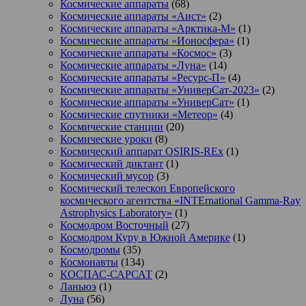
Космические аппараты
(68)
Космические аппараты «Аист»
(2)
Космические аппараты «Арктика-М»
(1)
Космические аппараты «Ионосфера»
(1)
Космические аппараты «Космос»
(3)
Космические аппараты «Луна»
(14)
Космические аппараты «Ресурс-П»
(4)
Космические аппараты «УниверСат-2023»
(2)
Космические аппараты «УниверСат»
(1)
Космические спутники «Метеор»
(4)
Космические станции
(20)
Космические уроки
(8)
Космический аппарат OSIRIS-REx
(1)
Космический диктант
(1)
Космический мусор
(3)
Космический телескоп Европейского
космического агентства «INTErnational Gamma-Ray
Astrophysics Laboratory»
(1)
Космодром Восточный
(27)
Космодром Куру в Южной Америке
(1)
Космодромы
(35)
Космонавты
(134)
КОСПАС-САРСАТ
(2)
Ланьюэ
(1)
Луна
(56)