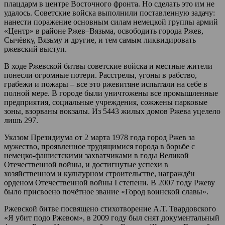
плацдарм в центре Восточного фронта. Но сделать это им не
удалось. Советские войска выполнили поставленную задачу:
нанести поражение основным силам немецкой группы армий
«Центр» в районе Ржев–Вязьма, освободить города Ржев,
Сычёвку, Вязьму и другие, и тем самым ликвидировать
ржевский выступ.
В ходе Ржевской битвы советские войска и местные жители
понесли огромные потери. Расстрелы, угоны в рабство,
грабежи и пожары – все это ржевитяне испытали на себе в
полной мере. В городе были уничтожены все промышленные
предприятия, социальные учреждения, сожжены парковые
зоны, взорваны вокзалы. Из 5443 жилых домов Ржева уцелело
лишь 297.
Указом Президиума от 2 марта 1978 года город Ржев за
мужество, проявленное трудящимися города в борьбе с
немецко-фашистскими захватчиками в годы Великой
Отечественной войны, и достигнутые успехи в
хозяйственном и культурном строительстве, награждён
орденом Отечественной войны I степени. В 2007 году Ржеву
было присвоено почётное звание «Город воинской славы».
Ржевской битве посвящено стихотворение А.Т. Твардовского
«Я убит подо Ржевом», в 2009 году был снят документальный