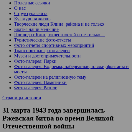
Полезные ссылки
О нас
Структура сайта
Культурная жизнь
Творческие люди Клина, района и не только
Братья наши меньшие
Природа г.Клин, окрестностей и не только…
Туристические фото-отчеты
Фото-отчеты спортивных мероприятий
Транспортные фотогалереи
Музеи и достопримечательности
Фото-галерея: Парки
Фото-галерея: Водоемы, набережные, пляжи, фонтаны и
мосты
Фото-галереи на религиозную тему
Фото-галерея: Памятники
Фото-галерея: Разное
Страницы истории
31 марта 1943 года завершилась
Ржевская битва во время Великой
Отечественной войны