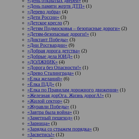
«День открытых дверей»
(6)
«День памяти жертв ДТП»
(1)
«Дерево добра»
(4)
«Дети России»
(3)
«Детское кресло
(7)
«Детям Подмосковья – безопасные дороги»
(2)
«Детям-безопасные дороги!»
(1)
«Диктант Победы»
(3)
«Дни Росгвардии»
(9)
«Добрая дорога детства»
(2)
«Добрые дела ЮИД»
(1)
«ДОЛЖНИК»
(4)
«Дорога без Опасности!»
(1)
«Древо Сталинграда»
(1)
«Елка желаний»
(6)
«Ёлка ПДД»
(1)
«Елка по Правилам дорожного движения»
(1)
«Железная дорОга. Жизнь дорогА!»
(1)
«Жилой сектор»
(2)
«Журавли Победы»
(1)
«Завтра была война»
(1)
«Заметный пешеход»
(1)
«Зарница»
(3)
«Зарядка со стражем порядка»
(3)
«Засветись!»
(12)