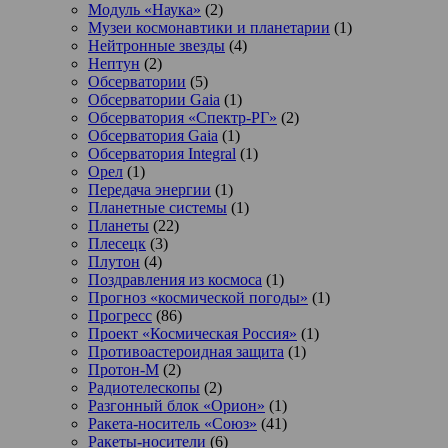
Модуль «Наука»
(2)
Музеи космонавтики и планетарии
(1)
Нейтронные звезды
(4)
Нептун
(2)
Обсерватории
(5)
Обсерватории Gaia
(1)
Обсерватория «Спектр-РГ»
(2)
Обсерватория Gaia
(1)
Обсерватория Integral
(1)
Орел
(1)
Передача энергии
(1)
Планетные системы
(1)
Планеты
(22)
Плесецк
(3)
Плутон
(4)
Поздравления из космоса
(1)
Прогноз «космической погоды»
(1)
Прогресс
(86)
Проект «Космическая Россия»
(1)
Противоастероидная защита
(1)
Протон-М
(2)
Радиотелескопы
(2)
Разгонный блок «Орион»
(1)
Ракета-носитель «Союз»
(41)
Ракеты-носители
(6)