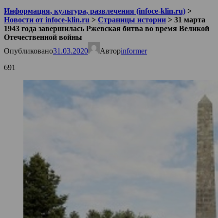
Информация, культура, развлечения (infoce-klin.ru)
>
Новости от infoce-klin.ru
>
Страницы истории
>
31 марта
1943 года завершилась Ржевская битва во время Великой
Отечественной войны
Опубликовано
31.03.2020
Автор
informer
691