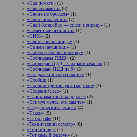
«Сад памяти»
(1)
«Свеча памяти»
(6)
«Своих не бросаем»
(1)
«Связь поколений»
(7)
«Сдай батарейку — спаси природу»
(1)
«Семейные ценности»
(1)
«СИМ»
(2)
«Слезь с велосипеда»
(1)
«Сними наушники»
(1)
«Собери ребёнка в школу»
(1)
«Соблюдаем ПДД!»
(2)
«Соблюдай ПДД – Сохрани семью»
(2)
«Соблюдаю ПДД на 5»
(3)
«Солдатский треугольник»
(1)
«Сообщи
(1)
«Сообщи где торгуют смертью»
(3)
«Сохраним лес»
(1)
«Стань заметней на дороге»
(2)
«Стимул мечты это сам ты»
(1)
«Студенческий десант»
(4)
«Такси»
(5)
«Тахограф»
(11)
«Технический осмотр»
(6)
«Тонкий лед»
(1)
«Тот самый физрук»
(1)