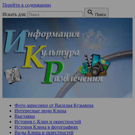
Перейти к содержанию

Искать для:
Поиск
Фото-зарисовки от Василия Кузьмина
Интересные люди Клина
Выставки
История г. Клин и окрестностей
История Клина в фотографиях
Виды Клина и окрестностей