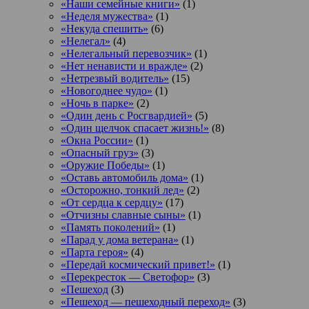
«Наши семейные книги»
(1)
«Неделя мужества»
(1)
«Некуда спешить»
(6)
«Нелегал»
(4)
«Нелегальный перевозчик»
(1)
«Нет ненависти и вражде»
(2)
«Нетрезвый водитель»
(15)
«Новогоднее чудо»
(1)
«Ночь в парке»
(2)
«Один день с Росгвардией»
(5)
«Один щелчок спасает жизнь!»
(8)
«Окна России»
(1)
«Опасный груз»
(3)
«Оружие Победы»
(1)
«Оставь автомобиль дома»
(1)
«Осторожно, тонкий лед»
(2)
«От сердца к сердцу»
(17)
«Отчизны славные сыны»
(1)
«Память поколений»
(1)
«Парад у дома ветерана»
(1)
«Парта героя»
(4)
«Передай космический привет!»
(1)
«Перекресток — Светофор»
(3)
«Пешеход
(3)
«Пешеход — пешеходный переход»
(3)