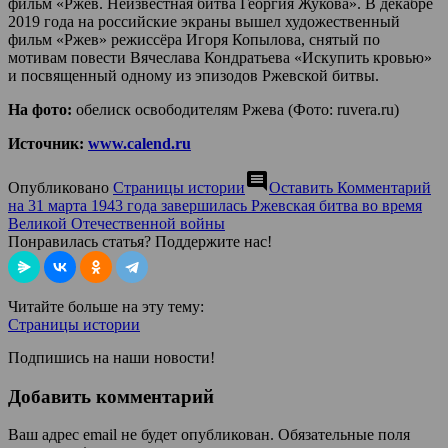
фильм «Ржев. Неизвестная битва Георгия Жукова». В декабре
2019 года на российские экраны вышел художественный
фильм «Ржев» режиссёра Игоря Копылова, снятый по
мотивам повести Вячеслава Кондратьева «Искупить кровью»
и посвященный одному из эпизодов Ржевской битвы.
На фото:
обелиск освободителям Ржева (Фото: ruvera.ru)
Источник:
www.calend.ru
comment
Опубликовано
Страницы истории
Оставить Комментарий
на 31 марта 1943 года завершилась Ржевская битва во время
Великой Отечественной войны
Понравилась статья? Поддержите нас!
Читайте больше на эту тему:
Страницы истории
Подпишись на наши новости!
Добавить комментарий
Ваш адрес email не будет опубликован.
Обязательные поля