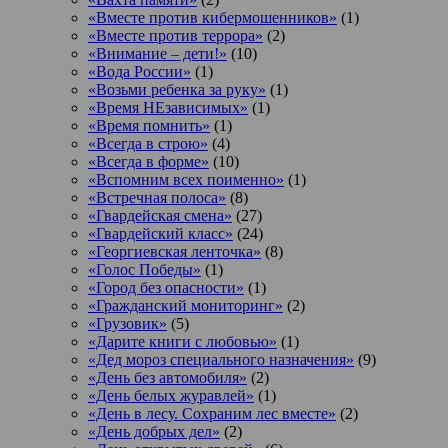
«Вместе против кибермошенников»
(1)
«Вместе против террора»
(2)
«Внимание – дети!»
(10)
«Вода России»
(1)
«Возьми ребенка за руку»
(1)
«Время НЕзависимых»
(1)
«Время помнить»
(1)
«Всегда в строю»
(4)
«Всегда в форме»
(10)
«Вспомним всех поименно»
(1)
«Встречная полоса»
(8)
«Гвардейская смена»
(27)
«Гвардейский класс»
(24)
«Георгиевская ленточка»
(8)
«Голос Победы»
(1)
«Город без опасности»
(1)
«Гражданский мониторинг»
(2)
«Грузовик»
(5)
«Дарите книги с любовью»
(1)
«Дед мороз специального назначения»
(9)
«День без автомобиля»
(2)
«День белых журавлей»
(1)
«День в лесу. Сохраним лес вместе»
(2)
«День добрых дел»
(2)