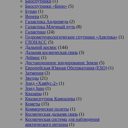
Биоспутники
(1)
Биоспутники «Бион»
(5)
Буран
(1)
Венера
(12)
Галактика Андромеда
(2)
Галактика Млечный путь
(8)
Галактики
(24)
Гидрометеорологические спутники «Арктика»
(1)
ГЛОНАСС
(5)
Дальний космос
(144)
Дальняя космическая связь
(3)
Деймос
(1)
Дистанционное зондирование Земли
(5)
Европейская Южная Обсерватория (ESO)
(1)
Затмения
(2)
Звезды
(21)
Зонд «Хаябус-2»
(1)
Зонд Juno
(1)
Квазары
(1)
Квазиспутник Камоалева
(1)
Кометы
(15)
Коммерческие полеты
(1)
Космическая дальняя связь
(1)
Космическая система для наблюдения
арктического региона
(1)