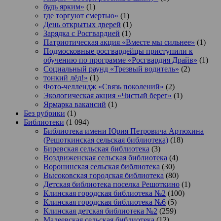
будь ярким»
(1)
где торгуют смертью»
(1)
День открытых дверей
(1)
Зарядка с Росгвардией
(1)
Патриотическая акция «Вместе мы сильнее»
(1)
Подмосковные росгвардейцы приступили к
обучению по программе «Росгвардия Драйв»
(1)
Социальный раунд «Трезвый водитель»
(2)
тонкий лёд!»
(1)
Фото-челлендж «Связь поколений»
(2)
Экологическая акция «Чистый берег»
(1)
Ярмарка вакансий
(1)
Без рубрики
(1)
Библиотеки
(1 094)
Библиотека имени Юрия Петровича Артюхина
(Решоткинская сельская библиотека)
(18)
Биревская сельская библиотека
(3)
Воздвиженская сельская библиотека
(4)
Воронинская сельская библиотека
(30)
Высоковская городская библиотека
(80)
Детская библиотека поселка Решоткино
(1)
Клинская городская библиотека №2
(100)
Клинская городская библиотека №6
(5)
Клинская детская библиотека №2
(259)
Малеевская сельская библиотека
(12)