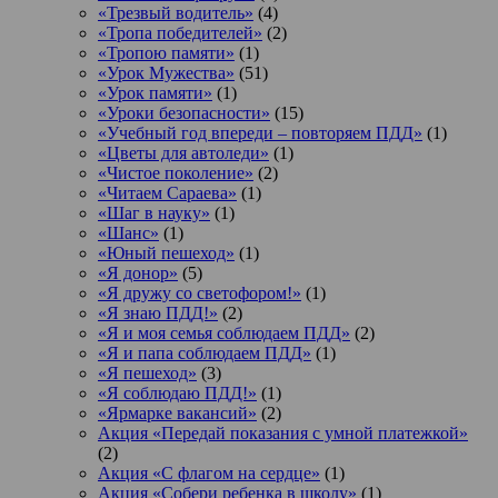
«Трезвый водитель»
(4)
«Тропа победителей»
(2)
«Тропою памяти»
(1)
«Урок Мужества»
(51)
«Урок памяти»
(1)
«Уроки безопасности»
(15)
«Учебный год впереди – повторяем ПДД»
(1)
«Цветы для автоледи»
(1)
«Чистое поколение»
(2)
«Читаем Сараева»
(1)
«Шаг в науку»
(1)
«Шанс»
(1)
«Юный пешеход»
(1)
«Я донор»
(5)
«Я дружу со светофором!»
(1)
«Я знаю ПДД!»
(2)
«Я и моя семья соблюдаем ПДД»
(2)
«Я и папа соблюдаем ПДД»
(1)
«Я пешеход»
(3)
«Я соблюдаю ПДД!»
(1)
«Ярмарке вакансий»
(2)
Акция «Передай показания с умной платежкой»
(2)
Акция «С флагом на сердце»
(1)
Акция «Собери ребенка в школу»
(1)