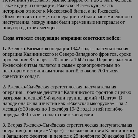
Также одну из операций, Ржевско-Вяземскую, часть
историков относят к Московской битве, а не Ржевской.
Объясняется это тем, что операции не были частями единого
наступления, между ними были временные интервалы от
полутора до трех месяцев.
Сюда относят следующие операции советских войск:
1.
Ржевско-Вяземская операция 1942 года – наступательная
операция Калининского и Северо-Западного фронтов, сроки
проведения: 8 января – 20 апреля 1942 года. Первое сражение
Ржевской битвы является и самым кровопролитным по
некоторым источникам тогда погибло около 700 тысяч
советских солдат.
2.
Ржевско-Сычёвская стратегическая наступательная
операция – боевые действия Калининского фронтов с целью
разгрома немецкой 9-й армии группы армий «Центр». В
народе она была известна как «Ржевская мясорубка» – за 2
месяца (с 30 июля по 1 октября 1942 года) в ней погибло
порядка 300 тысяч солдат советской армии.
3.
Вторая Ржевско-Сычёвская стратегическая наступательная
операция (операция «Марс») – боевые действия Калининского
и Западного фронтов, в период с 25 ноября по 20 декабря 1942