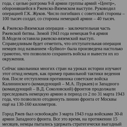
года, с целью разгрома 9-й армии группы армий «Центр»,
оборонявшейся в Ржевско-Вяземском выступе. Руководил
операцией Г.К. Жуков. Число погибших с советской стороны –
100 тысяч солдат, со стороны немецкой армии – 40 тысяч.
4.
Ржевско-Вяземская операция – заключительная часть
Ржевской битвы. Зимой 1943 года немецкая 9-я армия
В.Моделя оставила ржевско-вяземский выступ.
Справедливым будет отметить, что отступательная операция
немцев под названием «Буйвол» была произведена настолько
грамотно, что позволило сохранить войска и вывести их из
окружения.
Сейчас школьники многих стран на уроках истории изучают
этот отход немцев, как пример правильной тактики ведения
боя. После отступления противника советские войска
Калининского (командующий – М.А. Пуркаев) и Западного
(командующий – В.Д. Соколовский) фронтов продолжали
преследовать немецкую армию в период со 2 по 31 марта 1943
года, что позволило отодвинуть линию фронта от Москвы
ещё на 130-160 километров.
Город Ржев был освобождён 3 марта 1943 года войсками 30-й
армии Западного фронта. Все это время, на протяжении 15
месяцев, немцы пытались удержать стратегически выгодный