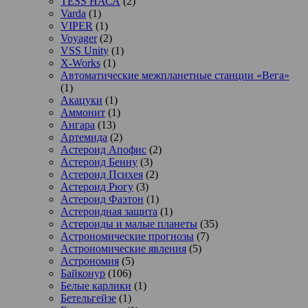
TESS НАСА
(2)
Varda
(1)
VIPER
(1)
Voyager
(2)
VSS Unity
(1)
X-Works
(1)
Автоматические межпланетные станции «Вега»
(1)
Акацуки
(1)
Аммонит
(1)
Ангара
(13)
Артемида
(2)
Астероид Апофис
(2)
Астероид Бенну
(3)
Астероид Психея
(2)
Астероид Рюгу
(3)
Астероид Фаэтон
(1)
Астероидная защита
(1)
Астероиды и малые планеты
(35)
Астрономические прогнозы
(7)
Астрономические явления
(5)
Астрономия
(5)
Байконур
(106)
Белые карлики
(1)
Бетельгейзе
(1)