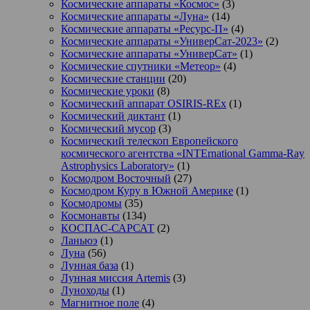
Космические аппараты «Космос»
(3)
Космические аппараты «Луна»
(14)
Космические аппараты «Ресурс-П»
(4)
Космические аппараты «УниверСат-2023»
(2)
Космические аппараты «УниверСат»
(1)
Космические спутники «Метеор»
(4)
Космические станции
(20)
Космические уроки
(8)
Космический аппарат OSIRIS-REx
(1)
Космический диктант
(1)
Космический мусор
(3)
Космический телескоп Европейского
космического агентства «INTErnational Gamma-Ray
Astrophysics Laboratory»
(1)
Космодром Восточный
(27)
Космодром Куру в Южной Америке
(1)
Космодромы
(35)
Космонавты
(134)
КОСПАС-САРСАТ
(2)
Ланьюэ
(1)
Луна
(56)
Лунная база
(1)
Лунная миссия Artemis
(3)
Луноходы
(1)
Магнитное поле
(4)