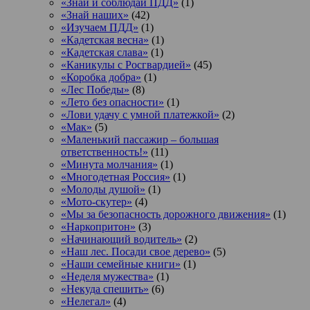
«Знай и соблюдай ПДД»
(1)
«Знай наших»
(42)
«Изучаем ПДД»
(1)
«Кадетская весна»
(1)
«Кадетская слава»
(1)
«Каникулы с Росгвардией»
(45)
«Коробка добра»
(1)
«Лес Победы»
(8)
«Лето без опасности»
(1)
«Лови удачу с умной платежкой»
(2)
«Мак»
(5)
«Маленький пассажир – большая
ответственность!»
(11)
«Минута молчания»
(1)
«Многодетная Россия»
(1)
«Молоды душой»
(1)
«Мото-скутер»
(4)
«Мы за безопасность дорожного движения»
(1)
«Наркопритон»
(3)
«Начинающий водитель»
(2)
«Наш лес. Посади свое дерево»
(5)
«Наши семейные книги»
(1)
«Неделя мужества»
(1)
«Некуда спешить»
(6)
«Нелегал»
(4)