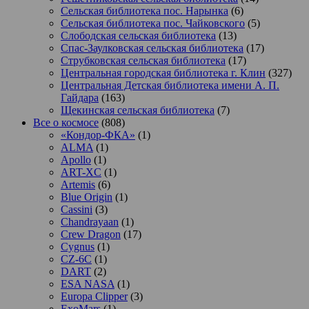
Сельская библиотека пос. Нарынка
(6)
Сельская библиотека пос. Чайковского
(5)
Слободская сельская библиотека
(13)
Спас-Заулковская сельская библиотека
(17)
Струбковская сельская библиотека
(17)
Центральная городская библиотека г. Клин
(327)
Центральная Детская библиотека имени А. П.
Гайдара
(163)
Щекинская сельская библиотека
(7)
Все о космосе
(808)
«Кондор-ФКА»
(1)
ALMA
(1)
Apollo
(1)
ART-XC
(1)
Artemis
(6)
Blue Origin
(1)
Cassini
(3)
Chandrayaan
(1)
Crew Dragon
(17)
Cygnus
(1)
CZ-6C
(1)
DART
(2)
ESA NASA
(1)
Europa Clipper
(3)
ExoMars
(1)