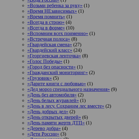
«Возьми ребенка за руку»
(1)
«Время НЕзависимых»
(1)
«Время помнить»
(1)
«Всегда в строю»
(4)
«Всегда в форме»
(10)
«Вспомним всех поименно»
(1)
«Встречная полоса»
(8)
«Гвардейская смена»
(27)
«Гвардейский класс»
(24)
«Георгиевская ленточка»
(8)
«Голос Победы»
(1)
«Город без опасности»
(1)
«Гражданский мониторинг»
(2)
«Грузовик»
(5)
«Дарите книги с любовью»
(1)
«Дед мороз специального назначения»
(9)
«День без автомобиля»
(2)
«День белых журавлей»
(1)
«День в лесу. Сохраним лес вместе»
(2)
«День добрых дел»
(2)
«День открытых дверей»
(6)
«День памяти жертв ДТП»
(1)
«Дерево добра»
(4)
«Дети России»
(3)