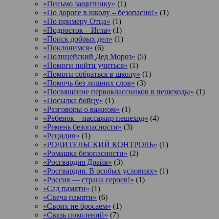
«Письмо защитнику»
(1)
«По дороге в школу – безопасно!»
(1)
«По примеру Отца»
(1)
«Подросток ‒ Игла»
(1)
«Поиск добрых дел»
(1)
«Поклонимся»
(6)
«Полицейский Дед Мороз»
(5)
«Помоги пойти учиться»
(1)
«Помоги собраться в школу»
(1)
«Помочь без лишних слов»
(3)
«Посвящение первоклассников в пешеходы»
(1)
«Посылка бойцу»
(1)
«Разговоры о важном»
(1)
«Ребенок – пассажир пешеход»
(4)
«Ремень безопасности»
(3)
«Рецидив»
(1)
«РОДИТЕЛЬСКИЙ КОНТРОЛЬ»
(1)
«Ромашка безопасности»
(2)
«Росгвардия Драйв»
(3)
«Росгвардия. В особых условиях»
(1)
«Россия — страна героев!»
(1)
«Сад памяти»
(1)
«Свеча памяти»
(6)
«Своих не бросаем»
(1)
«Связь поколений»
(7)