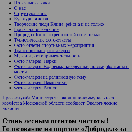
Полезные ссылки
О нас
Структура сайта
Культурная жизнь
Творческие люди Клина, района и не только
Братья наши меньшие
Природа г.Клин, окрестностей и не только…
Туристические фото-отчеты
Фото-отчеты спортивных мероприятий
Транспортные фотогалереи
Музеи и достопримечательности
Фото-галерея: Парки
Фото-галерея: Водоемы, набережные, пляжи, фонтаны и
мосты
Фото-галереи на религиозную тему
Фото-галерея: Памятники
Фото-галерея: Разное
Пресс-служба Министерства жилищно-коммунального
хозяйства Московской области сообщает
,
Экологические
новости
Стань лесным агентом чистоты!
Голосование на портале «Добродел» за