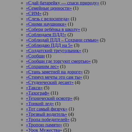
«Сдай батарейку — спаси природу»
(1)
«Семейные ценности»
(1)
«СИМ»
(2)
«Слезь с велосипеда»
(1)
«Сними наушники»
(1)
«Собери ребёнка в школу»
(1)
«Соблюдаем ПДД!»
(2)
«Соблюдай ПДД – Сохрани семью»
(2)
«Соблюдаю ПДД на 5»
(3)
«Солдатский треугольник»
(1)
«Сообщи
(1)
«Сообщи где торгуют смертью»
(3)
«Сохраним лес»
(1)
«Стань заметней на дороге»
(2)
«Стимул мечты это сам ты»
(1)
«Студенческий десант»
(4)
«Такси»
(5)
«Тахограф»
(11)
«Технический осмотр»
(6)
«Тонкий лед»
(1)
«Тот самый физрук»
(1)
«Трезвый водитель»
(4)
«Тропа победителей»
(2)
«Тропою памяти»
(1)
«Урок Мужества»
(51)