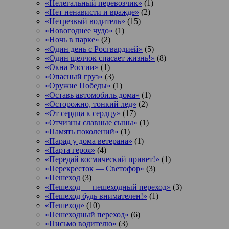
«Нелегальный перевозчик»
(1)
«Нет ненависти и вражде»
(2)
«Нетрезвый водитель»
(15)
«Новогоднее чудо»
(1)
«Ночь в парке»
(2)
«Один день с Росгвардией»
(5)
«Один щелчок спасает жизнь!»
(8)
«Окна России»
(1)
«Опасный груз»
(3)
«Оружие Победы»
(1)
«Оставь автомобиль дома»
(1)
«Осторожно, тонкий лед»
(2)
«От сердца к сердцу»
(17)
«Отчизны славные сыны»
(1)
«Память поколений»
(1)
«Парад у дома ветерана»
(1)
«Парта героя»
(4)
«Передай космический привет!»
(1)
«Перекресток — Светофор»
(3)
«Пешеход
(3)
«Пешеход — пешеходный переход»
(3)
«Пешеход будь внимателен!»
(1)
«Пешеход»
(10)
«Пешеходный переход»
(6)
«Письмо водителю»
(3)