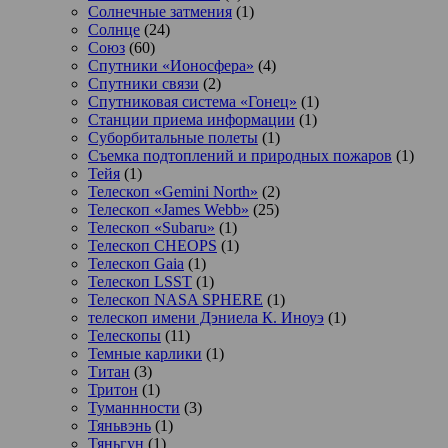
Солнечные затмения
(1)
Солнце
(24)
Союз
(60)
Спутники «Ионосфера»
(4)
Спутники связи
(2)
Спутниковая система «Гонец»
(1)
Станции приема информации
(1)
Суборбитальные полеты
(1)
Съемка подтоплений и природных пожаров
(1)
Тейя
(1)
Телескоп «Gemini North»
(2)
Телескоп «James Webb»
(25)
Телескоп «Subaru»
(1)
Телескоп CHEOPS
(1)
Телескоп Gaia
(1)
Телескоп LSST
(1)
Телескоп NASA SPHERE
(1)
телескоп имени Дэниела К. Иноуэ
(1)
Телескопы
(11)
Темные карлики
(1)
Титан
(3)
Тритон
(1)
Туманнности
(3)
Тяньвэнь
(1)
Тяньгун
(1)