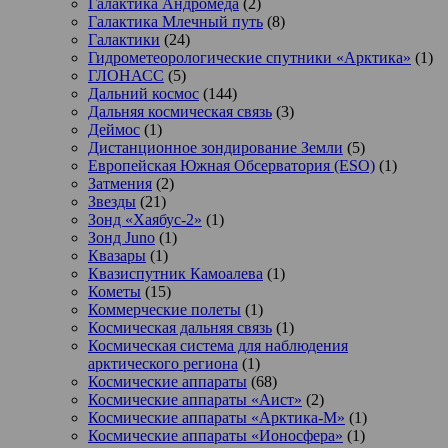
Галактика Андромеда
(2)
Галактика Млечный путь
(8)
Галактики
(24)
Гидрометеорологические спутники «Арктика»
(1)
ГЛОНАСС
(5)
Дальний космос
(144)
Дальняя космическая связь
(3)
Деймос
(1)
Дистанционное зондирование Земли
(5)
Европейская Южная Обсерватория (ESO)
(1)
Затмения
(2)
Звезды
(21)
Зонд «Хаябус-2»
(1)
Зонд Juno
(1)
Квазары
(1)
Квазиспутник Камоалева
(1)
Кометы
(15)
Коммерческие полеты
(1)
Космическая дальняя связь
(1)
Космическая система для наблюдения
арктического региона
(1)
Космические аппараты
(68)
Космические аппараты «Аист»
(2)
Космические аппараты «Арктика-М»
(1)
Космические аппараты «Ионосфера»
(1)