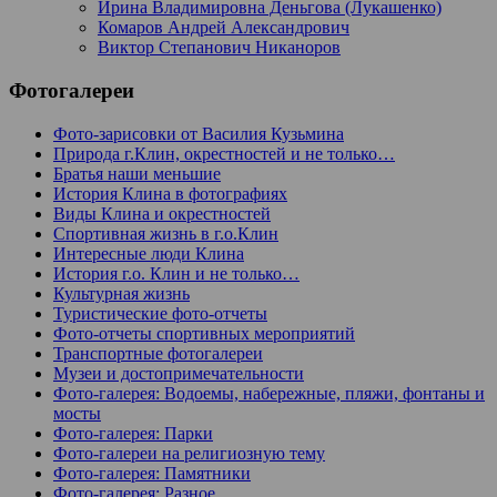
Ирина Владимировна Деньгова (Лукашенко)
Комаров Андрей Александрович
Виктор Степанович Никаноров
Фотогалереи
Фото-зарисовки от Василия Кузьмина
Природа г.Клин, окрестностей и не только…
Братья наши меньшие
История Клина в фотографиях
Виды Клина и окрестностей
Спортивная жизнь в г.о.Клин
Интересные люди Клина
История г.о. Клин и не только…
Культурная жизнь
Туристические фото-отчеты
Фото-отчеты спортивных мероприятий
Транспортные фотогалереи
Музеи и достопримечательности
Фото-галерея: Водоемы, набережные, пляжи, фонтаны и
мосты
Фото-галерея: Парки
Фото-галереи на религиозную тему
Фото-галерея: Памятники
Фото-галерея: Разное