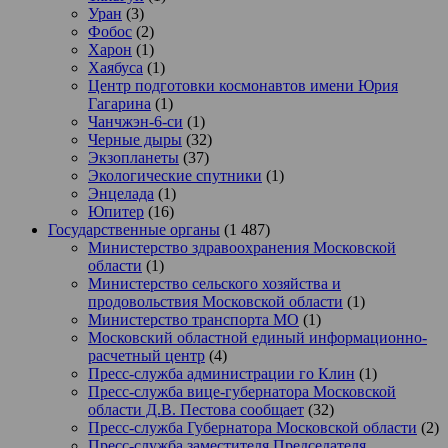
Уран
(3)
Фобос
(2)
Харон
(1)
Хаябуса
(1)
Центр подготовки космонавтов имени Юрия
Гагарина
(1)
Чанчжэн-6-си
(1)
Черные дыры
(32)
Экзопланеты
(37)
Экологические спутники
(1)
Энцелада
(1)
Юпитер
(16)
Государственные органы
(1 487)
Министерство здравоохранения Московской
области
(1)
Министерство сельского хозяйства и
продовольствия Московской области
(1)
Министерство транспорта МО
(1)
Московский областной единый информационно-
расчетный центр
(4)
Пресс-служба администрации го Клин
(1)
Пресс-служба вице-губернатора Московской
области Д.В. Пестова сообщает
(32)
Пресс-служба Губернатора Московской области
(2)
Пресс-служба заместителя Председателя