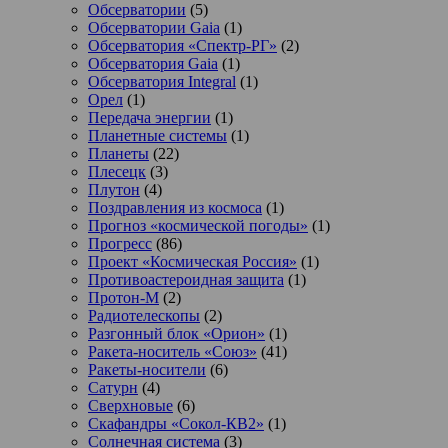
Обсерватории
(5)
Обсерватории Gaia
(1)
Обсерватория «Спектр-РГ»
(2)
Обсерватория Gaia
(1)
Обсерватория Integral
(1)
Орел
(1)
Передача энергии
(1)
Планетные системы
(1)
Планеты
(22)
Плесецк
(3)
Плутон
(4)
Поздравления из космоса
(1)
Прогноз «космической погоды»
(1)
Прогресс
(86)
Проект «Космическая Россия»
(1)
Противоастероидная защита
(1)
Протон-М
(2)
Радиотелескопы
(2)
Разгонный блок «Орион»
(1)
Ракета-носитель «Союз»
(41)
Ракеты-носители
(6)
Сатурн
(4)
Сверхновые
(6)
Скафандры «Сокол-КВ2»
(1)
Солнечная система
(3)