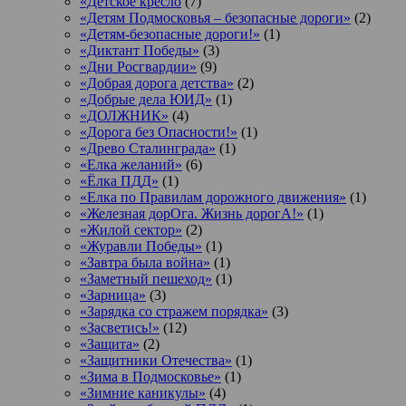
«Детское кресло
(7)
«Детям Подмосковья – безопасные дороги»
(2)
«Детям-безопасные дороги!»
(1)
«Диктант Победы»
(3)
«Дни Росгвардии»
(9)
«Добрая дорога детства»
(2)
«Добрые дела ЮИД»
(1)
«ДОЛЖНИК»
(4)
«Дорога без Опасности!»
(1)
«Древо Сталинграда»
(1)
«Елка желаний»
(6)
«Ёлка ПДД»
(1)
«Елка по Правилам дорожного движения»
(1)
«Железная дорОга. Жизнь дорогА!»
(1)
«Жилой сектор»
(2)
«Журавли Победы»
(1)
«Завтра была война»
(1)
«Заметный пешеход»
(1)
«Зарница»
(3)
«Зарядка со стражем порядка»
(3)
«Засветись!»
(12)
«Защита»
(2)
«Защитники Отечества»
(1)
«Зима в Подмосковье»
(1)
«Зимние каникулы»
(4)