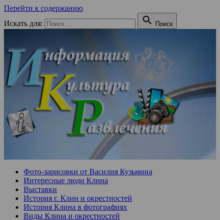
Перейти к содержанию

Искать для:
Поиск
Фото-зарисовки от Василия Кузьмина
Интересные люди Клина
Выставки
История г. Клин и окрестностей
История Клина в фотографиях
Виды Клина и окрестностей