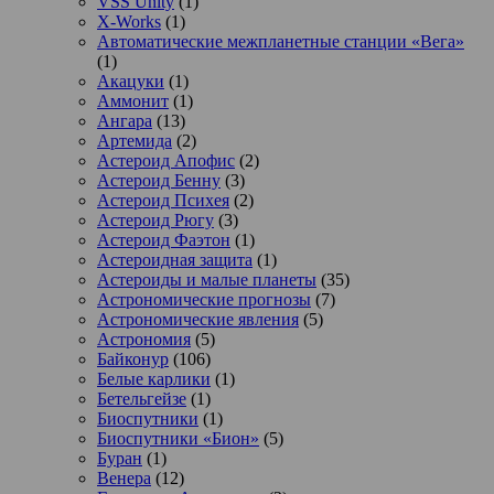
VSS Unity
(1)
X-Works
(1)
Автоматические межпланетные станции «Вега»
(1)
Акацуки
(1)
Аммонит
(1)
Ангара
(13)
Артемида
(2)
Астероид Апофис
(2)
Астероид Бенну
(3)
Астероид Психея
(2)
Астероид Рюгу
(3)
Астероид Фаэтон
(1)
Астероидная защита
(1)
Астероиды и малые планеты
(35)
Астрономические прогнозы
(7)
Астрономические явления
(5)
Астрономия
(5)
Байконур
(106)
Белые карлики
(1)
Бетельгейзе
(1)
Биоспутники
(1)
Биоспутники «Бион»
(5)
Буран
(1)
Венера
(12)