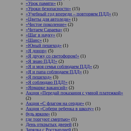
«Урок памяти»
(1)
«Уроки безопасности»
(15)
«Учебный год впереди – повторяем ПДД»
(1)
«Цветы для автоледи»
(1)
«Чистое поколение»
(2)
«Читаем Сараева»
(1)
«Шаг в науку»
(1)
«Шанс»
(1)
«Юный пешеход»
(1)
«Я донор»
(5)
«Я дружу со светофором!»
(1)
«Я знаю ПДД!»
(2)
«Я и моя семья соблюдаем ПДД»
(2)
«Я и папа соблюдаем ПДД»
(1)
«Я пешеход»
(3)
«Я соблюдаю ПДД!»
(1)
«Ярмарке вакансий»
(2)
Акция «Передай показания с умной платежкой»
(2)
Акция «С флагом на сердце»
(1)
Акция «Собери ребенка в школу»
(1)
будь ярким»
(1)
где торгуют смертью»
(1)
День открытых дверей
(1)
Зарядка с Росгвардией
(1)