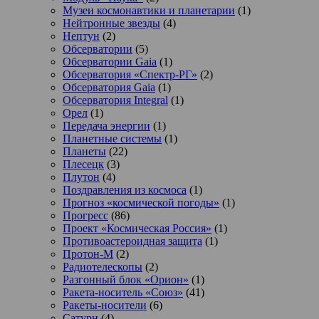
Музеи космонавтики и планетарии
(1)
Нейтронные звезды
(4)
Нептун
(2)
Обсерватории
(5)
Обсерватории Gaia
(1)
Обсерватория «Спектр-РГ»
(2)
Обсерватория Gaia
(1)
Обсерватория Integral
(1)
Орел
(1)
Передача энергии
(1)
Планетные системы
(1)
Планеты
(22)
Плесецк
(3)
Плутон
(4)
Поздравления из космоса
(1)
Прогноз «космической погоды»
(1)
Прогресс
(86)
Проект «Космическая Россия»
(1)
Противоастероидная защита
(1)
Протон-М
(2)
Радиотелескопы
(2)
Разгонный блок «Орион»
(1)
Ракета-носитель «Союз»
(41)
Ракеты-носители
(6)
Сатурн
(4)