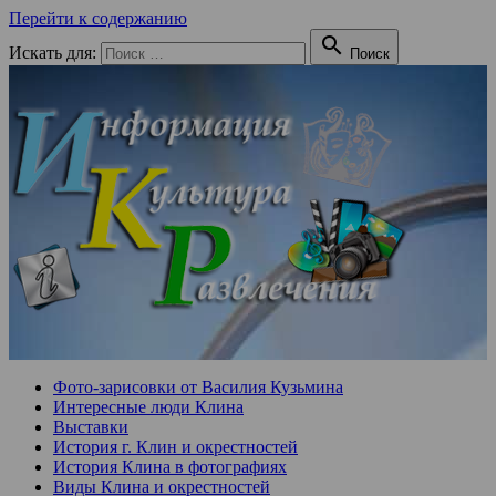
Перейти к содержанию

Искать для:
Поиск
Фото-зарисовки от Василия Кузьмина
Интересные люди Клина
Выставки
История г. Клин и окрестностей
История Клина в фотографиях
Виды Клина и окрестностей