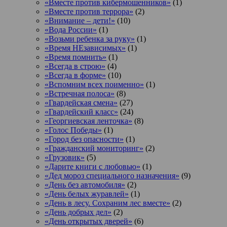
«Вместе против кибермошенников»
(1)
«Вместе против террора»
(2)
«Внимание – дети!»
(10)
«Вода России»
(1)
«Возьми ребенка за руку»
(1)
«Время НЕзависимых»
(1)
«Время помнить»
(1)
«Всегда в строю»
(4)
«Всегда в форме»
(10)
«Вспомним всех поименно»
(1)
«Встречная полоса»
(8)
«Гвардейская смена»
(27)
«Гвардейский класс»
(24)
«Георгиевская ленточка»
(8)
«Голос Победы»
(1)
«Город без опасности»
(1)
«Гражданский мониторинг»
(2)
«Грузовик»
(5)
«Дарите книги с любовью»
(1)
«Дед мороз специального назначения»
(9)
«День без автомобиля»
(2)
«День белых журавлей»
(1)
«День в лесу. Сохраним лес вместе»
(2)
«День добрых дел»
(2)
«День открытых дверей»
(6)