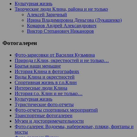
Культурная жизнь
Творческие люди Клина, района и не только
Алексей Заричный
Ирина Владимировна Деньгова (Лукашенко)
Комаров Андрей Александрович
Виктор Степанович Никаноров
Фотогалереи
Фото-зарисовки от Василия Кузьмина
Природа г.Клин, окрестностей и не только…
Братья наши меньшие
История Клина в фотографиях
Виды Клина и окрестностей
Спортивная жизнь в г.о.Клин
Интересные люди Клина
История г.о. Клин и не только…
Культурная жизнь
Туристические фото-отчеты
Фото-отчеты спортивных мероприятий
Транспортные фотогалереи
Музеи и достопримечательности
Фото-галерея: Водоемы, набережные, пляжи, фонтаны и
мосты