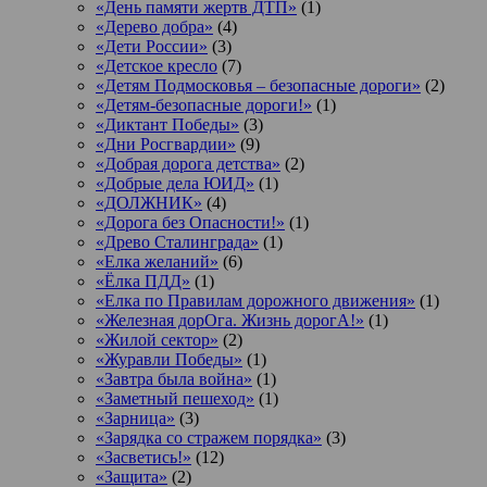
«День памяти жертв ДТП»
(1)
«Дерево добра»
(4)
«Дети России»
(3)
«Детское кресло
(7)
«Детям Подмосковья – безопасные дороги»
(2)
«Детям-безопасные дороги!»
(1)
«Диктант Победы»
(3)
«Дни Росгвардии»
(9)
«Добрая дорога детства»
(2)
«Добрые дела ЮИД»
(1)
«ДОЛЖНИК»
(4)
«Дорога без Опасности!»
(1)
«Древо Сталинграда»
(1)
«Елка желаний»
(6)
«Ёлка ПДД»
(1)
«Елка по Правилам дорожного движения»
(1)
«Железная дорОга. Жизнь дорогА!»
(1)
«Жилой сектор»
(2)
«Журавли Победы»
(1)
«Завтра была война»
(1)
«Заметный пешеход»
(1)
«Зарница»
(3)
«Зарядка со стражем порядка»
(3)
«Засветись!»
(12)
«Защита»
(2)