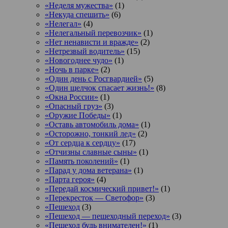
«Неделя мужества»
(1)
«Некуда спешить»
(6)
«Нелегал»
(4)
«Нелегальный перевозчик»
(1)
«Нет ненависти и вражде»
(2)
«Нетрезвый водитель»
(15)
«Новогоднее чудо»
(1)
«Ночь в парке»
(2)
«Один день с Росгвардией»
(5)
«Один щелчок спасает жизнь!»
(8)
«Окна России»
(1)
«Опасный груз»
(3)
«Оружие Победы»
(1)
«Оставь автомобиль дома»
(1)
«Осторожно, тонкий лед»
(2)
«От сердца к сердцу»
(17)
«Отчизны славные сыны»
(1)
«Память поколений»
(1)
«Парад у дома ветерана»
(1)
«Парта героя»
(4)
«Передай космический привет!»
(1)
«Перекресток — Светофор»
(3)
«Пешеход
(3)
«Пешеход — пешеходный переход»
(3)
«Пешеход будь внимателен!»
(1)