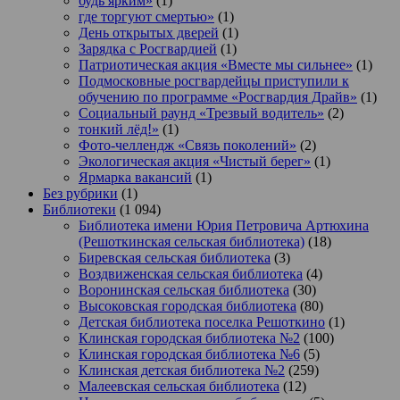
будь ярким»
(1)
где торгуют смертью»
(1)
День открытых дверей
(1)
Зарядка с Росгвардией
(1)
Патриотическая акция «Вместе мы сильнее»
(1)
Подмосковные росгвардейцы приступили к
обучению по программе «Росгвардия Драйв»
(1)
Социальный раунд «Трезвый водитель»
(2)
тонкий лёд!»
(1)
Фото-челлендж «Связь поколений»
(2)
Экологическая акция «Чистый берег»
(1)
Ярмарка вакансий
(1)
Без рубрики
(1)
Библиотеки
(1 094)
Библиотека имени Юрия Петровича Артюхина
(Решоткинская сельская библиотека)
(18)
Биревская сельская библиотека
(3)
Воздвиженская сельская библиотека
(4)
Воронинская сельская библиотека
(30)
Высоковская городская библиотека
(80)
Детская библиотека поселка Решоткино
(1)
Клинская городская библиотека №2
(100)
Клинская городская библиотека №6
(5)
Клинская детская библиотека №2
(259)
Малеевская сельская библиотека
(12)