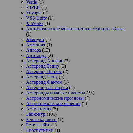
Varda
(1)
VIPER
(1)
Voyager
(2)
VSS Unity
(1)
X-Works
(1)
Автоматические межпланетные станции «Вега»
(1)
Акацуки
(1)
Аммонит
(1)
Ангара
(13)
Артемида
(2)
Астероид Апофис
(2)
Астероид Бенну
(3)
Астероид Психея
(2)
Астероид Рюгу
(3)
Астероид Фаэтон
(1)
Астероидная защита
(1)
Астероиды и малые планеты
(35)
Астрономические прогнозы
(7)
Астрономические явления
(5)
Астрономия
(5)
Байконур
(106)
Белые карлики
(1)
Бетельгейзе
(1)
Биоспутники
(1)