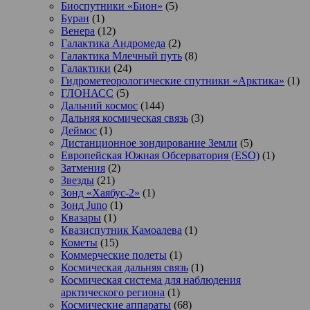
Биоспутники «Бион»
(5)
Буран
(1)
Венера
(12)
Галактика Андромеда
(2)
Галактика Млечный путь
(8)
Галактики
(24)
Гидрометеорологические спутники «Арктика»
(1)
ГЛОНАСС
(5)
Дальний космос
(144)
Дальняя космическая связь
(3)
Деймос
(1)
Дистанционное зондирование Земли
(5)
Европейская Южная Обсерватория (ESO)
(1)
Затмения
(2)
Звезды
(21)
Зонд «Хаябус-2»
(1)
Зонд Juno
(1)
Квазары
(1)
Квазиспутник Камоалева
(1)
Кометы
(15)
Коммерческие полеты
(1)
Космическая дальняя связь
(1)
Космическая система для наблюдения
арктического региона
(1)
Космические аппараты
(68)