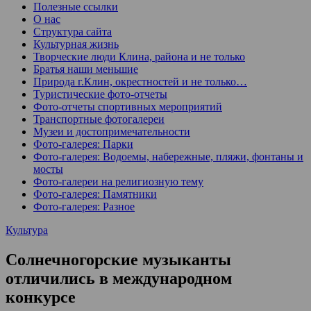
Полезные ссылки
О нас
Структура сайта
Культурная жизнь
Творческие люди Клина, района и не только
Братья наши меньшие
Природа г.Клин, окрестностей и не только…
Туристические фото-отчеты
Фото-отчеты спортивных мероприятий
Транспортные фотогалереи
Музеи и достопримечательности
Фото-галерея: Парки
Фото-галерея: Водоемы, набережные, пляжи, фонтаны и
мосты
Фото-галереи на религиозную тему
Фото-галерея: Памятники
Фото-галерея: Разное
Культура
Солнечногорские музыканты
отличились в международном
конкурсе