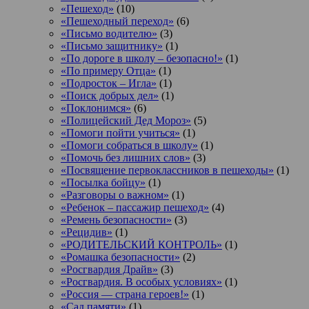
«Пешеход»
(10)
«Пешеходный переход»
(6)
«Письмо водителю»
(3)
«Письмо защитнику»
(1)
«По дороге в школу – безопасно!»
(1)
«По примеру Отца»
(1)
«Подросток ‒ Игла»
(1)
«Поиск добрых дел»
(1)
«Поклонимся»
(6)
«Полицейский Дед Мороз»
(5)
«Помоги пойти учиться»
(1)
«Помоги собраться в школу»
(1)
«Помочь без лишних слов»
(3)
«Посвящение первоклассников в пешеходы»
(1)
«Посылка бойцу»
(1)
«Разговоры о важном»
(1)
«Ребенок – пассажир пешеход»
(4)
«Ремень безопасности»
(3)
«Рецидив»
(1)
«РОДИТЕЛЬСКИЙ КОНТРОЛЬ»
(1)
«Ромашка безопасности»
(2)
«Росгвардия Драйв»
(3)
«Росгвардия. В особых условиях»
(1)
«Россия — страна героев!»
(1)
«Сад памяти»
(1)