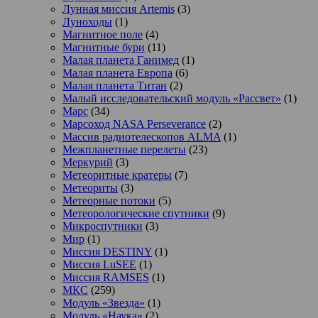
Лунная миссия Artemis
(3)
Луноходы
(1)
Магнитное поле
(4)
Магнитные бури
(11)
Малая планета Ганимед
(1)
Малая планета Европа
(6)
Малая планета Титан
(2)
Малый исследовательский модуль «Рассвет»
(1)
Марс
(34)
Марсоход NASA Perseverance
(2)
Массив радиотелескопов ALMA
(1)
Межпланетные перелеты
(23)
Меркурий
(3)
Метеоритные кратеры
(7)
Метеориты
(3)
Метеорные потоки
(5)
Метеорологические спутники
(9)
Микроспутники
(3)
Мир
(1)
Миссия DESTINY
(1)
Миссия LuSEE
(1)
Миссия RAMSES
(1)
МКС
(259)
Модуль «Звезда»
(1)
Модуль «Наука»
(2)