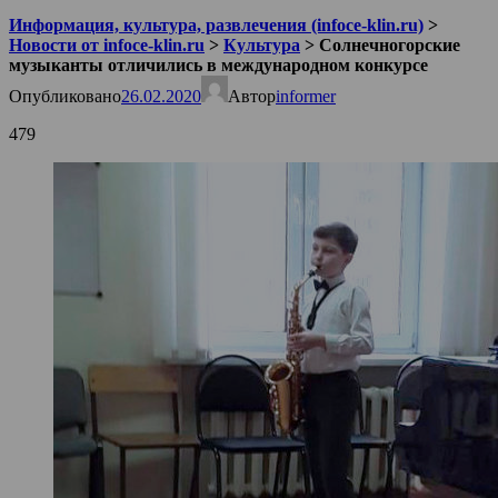
Информация, культура, развлечения (infoce-klin.ru)
>
Новости от infoce-klin.ru
>
Культура
>
Солнечногорские
музыканты отличились в международном конкурсе
Опубликовано
26.02.2020
Автор
informer
479