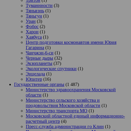
Тритон
(1)
Туманнности
(3)
Тяньвэнь
(1)
Тяньгун
(1)
Уран
(3)
Фобос
(2)
Харон
(1)
Хаябуса
(1)
Центр подготовки космонавтов имени Юрия
Гагарина
(1)
Чанчжэн-6-си
(1)
Черные дыры
(32)
Экзопланеты
(37)
Экологические спутники
(1)
Энцелада
(1)
Юпитер
(16)
Государственные органы
(1 487)
Министерство здравоохранения Московской
области
(1)
Министерство сельского хозяйства и
продовольствия Московской области
(1)
Министерство транспорта МО
(1)
Московский областной единый информационно-
расчетный центр
(4)
Пресс-служба администрации го Клин
(1)