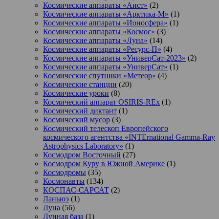
Космические аппараты «Аист»
(2)
Космические аппараты «Арктика-М»
(1)
Космические аппараты «Ионосфера»
(1)
Космические аппараты «Космос»
(3)
Космические аппараты «Луна»
(14)
Космические аппараты «Ресурс-П»
(4)
Космические аппараты «УниверСат-2023»
(2)
Космические аппараты «УниверСат»
(1)
Космические спутники «Метеор»
(4)
Космические станции
(20)
Космические уроки
(8)
Космический аппарат OSIRIS-REx
(1)
Космический диктант
(1)
Космический мусор
(3)
Космический телескоп Европейского
космического агентства «INTErnational Gamma-Ray
Astrophysics Laboratory»
(1)
Космодром Восточный
(27)
Космодром Куру в Южной Америке
(1)
Космодромы
(35)
Космонавты
(134)
КОСПАС-САРСАТ
(2)
Ланьюэ
(1)
Луна
(56)
Лунная база
(1)