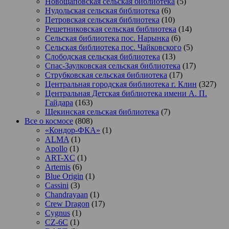
Новощаповская сельская библиотека
(5)
Нудольская сельская библиотека
(6)
Петровская сельская библиотека
(10)
Решетниковская сельская библиотека
(14)
Сельская библиотека пос. Нарынка
(6)
Сельская библиотека пос. Чайковского
(5)
Слободская сельская библиотека
(13)
Спас-Заулковская сельская библиотека
(17)
Струбковская сельская библиотека
(17)
Центральная городская библиотека г. Клин
(327)
Центральная Детская библиотека имени А. П.
Гайдара
(163)
Щекинская сельская библиотека
(7)
Все о космосе
(808)
«Кондор-ФКА»
(1)
ALMA
(1)
Apollo
(1)
ART-XC
(1)
Artemis
(6)
Blue Origin
(1)
Cassini
(3)
Chandrayaan
(1)
Crew Dragon
(17)
Cygnus
(1)
CZ-6C
(1)