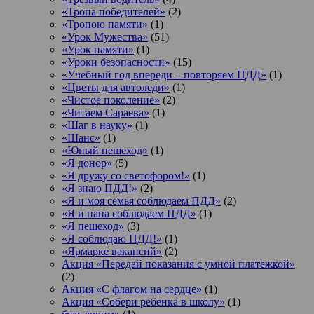
«Тропа победителей»
(2)
«Тропою памяти»
(1)
«Урок Мужества»
(51)
«Урок памяти»
(1)
«Уроки безопасности»
(15)
«Учебный год впереди – повторяем ПДД»
(1)
«Цветы для автоледи»
(1)
«Чистое поколение»
(2)
«Читаем Сараева»
(1)
«Шаг в науку»
(1)
«Шанс»
(1)
«Юный пешеход»
(1)
«Я донор»
(5)
«Я дружу со светофором!»
(1)
«Я знаю ПДД!»
(2)
«Я и моя семья соблюдаем ПДД»
(2)
«Я и папа соблюдаем ПДД»
(1)
«Я пешеход»
(3)
«Я соблюдаю ПДД!»
(1)
«Ярмарке вакансий»
(2)
Акция «Передай показания с умной платежкой»
(2)
Акция «С флагом на сердце»
(1)
Акция «Собери ребенка в школу»
(1)