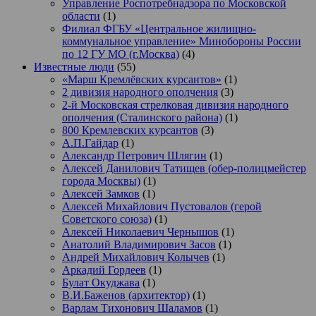
Управление Роспотребнадзора по Московской
области
(1)
Филиал ФГБУ «Центральное жилищно-
коммунальное управление» Минобороны России
по 12 ГУ МО (г.Москва)
(4)
Известные люди
(55)
«Марш Кремлёвских курсантов»
(1)
2 дивизия народного ополчения
(3)
2-й Московская стрелковая дивизия народного
ополчения (Сталинского района)
(1)
800 Кремлевских курсантов
(3)
А.П.Гайдар
(1)
Александр Петрович Шлягин
(1)
Алексей Данилович Татищев (обер-полицмейстер
города Москвы)
(1)
Алексей Замков
(1)
Алексей Михайлович Пустовалов (герой
Советского союза)
(1)
Алексей Николаевич Чернышов
(1)
Анатолий Владимирович Засов
(1)
Андрей Михайлович Колычев
(1)
Аркадий Гордеев
(1)
Булат Окуджава
(1)
В.И.Баженов (архитектор)
(1)
Варлам Тихонович Шаламов
(1)