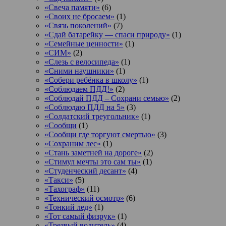
«Свеча памяти»
(6)
«Своих не бросаем»
(1)
«Связь поколений»
(7)
«Сдай батарейку — спаси природу»
(1)
«Семейные ценности»
(1)
«СИМ»
(2)
«Слезь с велосипеда»
(1)
«Сними наушники»
(1)
«Собери ребёнка в школу»
(1)
«Соблюдаем ПДД!»
(2)
«Соблюдай ПДД – Сохрани семью»
(2)
«Соблюдаю ПДД на 5»
(3)
«Солдатский треугольник»
(1)
«Сообщи
(1)
«Сообщи где торгуют смертью»
(3)
«Сохраним лес»
(1)
«Стань заметней на дороге»
(2)
«Стимул мечты это сам ты»
(1)
«Студенческий десант»
(4)
«Такси»
(5)
«Тахограф»
(11)
«Технический осмотр»
(6)
«Тонкий лед»
(1)
«Тот самый физрук»
(1)
«Трезвый водитель»
(4)