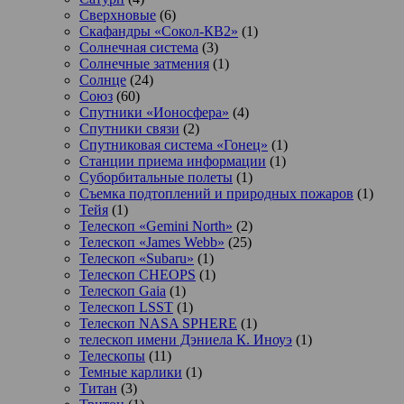
Сверхновые
(6)
Скафандры «Сокол-КВ2»
(1)
Солнечная система
(3)
Солнечные затмения
(1)
Солнце
(24)
Союз
(60)
Спутники «Ионосфера»
(4)
Спутники связи
(2)
Спутниковая система «Гонец»
(1)
Станции приема информации
(1)
Суборбитальные полеты
(1)
Съемка подтоплений и природных пожаров
(1)
Тейя
(1)
Телескоп «Gemini North»
(2)
Телескоп «James Webb»
(25)
Телескоп «Subaru»
(1)
Телескоп CHEOPS
(1)
Телескоп Gaia
(1)
Телескоп LSST
(1)
Телескоп NASA SPHERE
(1)
телескоп имени Дэниела К. Иноуэ
(1)
Телескопы
(11)
Темные карлики
(1)
Титан
(3)