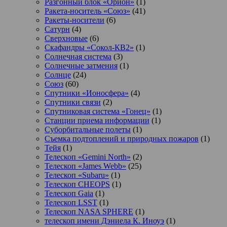
Разгонный блок «Орион»
(1)
Ракета-носитель «Союз»
(41)
Ракеты-носители
(6)
Сатурн
(4)
Сверхновые
(6)
Скафандры «Сокол-КВ2»
(1)
Солнечная система
(3)
Солнечные затмения
(1)
Солнце
(24)
Союз
(60)
Спутники «Ионосфера»
(4)
Спутники связи
(2)
Спутниковая система «Гонец»
(1)
Станции приема информации
(1)
Суборбитальные полеты
(1)
Съемка подтоплений и природных пожаров
(1)
Тейя
(1)
Телескоп «Gemini North»
(2)
Телескоп «James Webb»
(25)
Телескоп «Subaru»
(1)
Телескоп CHEOPS
(1)
Телескоп Gaia
(1)
Телескоп LSST
(1)
Телескоп NASA SPHERE
(1)
телескоп имени Дэниела К. Иноуэ
(1)