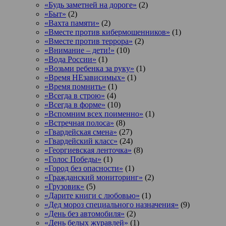
«Будь заметней на дороге»
(2)
«Быт»
(2)
«Вахта памяти»
(2)
«Вместе против кибермошенников»
(1)
«Вместе против террора»
(2)
«Внимание – дети!»
(10)
«Вода России»
(1)
«Возьми ребенка за руку»
(1)
«Время НЕзависимых»
(1)
«Время помнить»
(1)
«Всегда в строю»
(4)
«Всегда в форме»
(10)
«Вспомним всех поименно»
(1)
«Встречная полоса»
(8)
«Гвардейская смена»
(27)
«Гвардейский класс»
(24)
«Георгиевская ленточка»
(8)
«Голос Победы»
(1)
«Город без опасности»
(1)
«Гражданский мониторинг»
(2)
«Грузовик»
(5)
«Дарите книги с любовью»
(1)
«Дед мороз специального назначения»
(9)
«День без автомобиля»
(2)
«День белых журавлей»
(1)