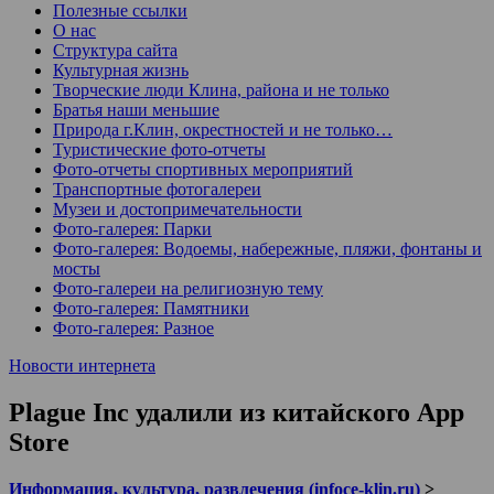
Полезные ссылки
О нас
Структура сайта
Культурная жизнь
Творческие люди Клина, района и не только
Братья наши меньшие
Природа г.Клин, окрестностей и не только…
Туристические фото-отчеты
Фото-отчеты спортивных мероприятий
Транспортные фотогалереи
Музеи и достопримечательности
Фото-галерея: Парки
Фото-галерея: Водоемы, набережные, пляжи, фонтаны и
мосты
Фото-галереи на религиозную тему
Фото-галерея: Памятники
Фото-галерея: Разное
Новости интернета
Plague Inc удалили из китайского App
Store
Информация, культура, развлечения (infoce-klin.ru)
>