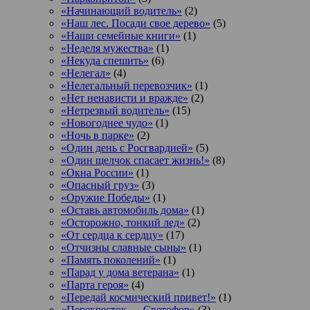
«Начинающий водитель»
(2)
«Наш лес. Посади свое дерево»
(5)
«Наши семейные книги»
(1)
«Неделя мужества»
(1)
«Некуда спешить»
(6)
«Нелегал»
(4)
«Нелегальный перевозчик»
(1)
«Нет ненависти и вражде»
(2)
«Нетрезвый водитель»
(15)
«Новогоднее чудо»
(1)
«Ночь в парке»
(2)
«Один день с Росгвардией»
(5)
«Один щелчок спасает жизнь!»
(8)
«Окна России»
(1)
«Опасный груз»
(3)
«Оружие Победы»
(1)
«Оставь автомобиль дома»
(1)
«Осторожно, тонкий лед»
(2)
«От сердца к сердцу»
(17)
«Отчизны славные сыны»
(1)
«Память поколений»
(1)
«Парад у дома ветерана»
(1)
«Парта героя»
(4)
«Передай космический привет!»
(1)
«Перекресток — Светофор»
(3)