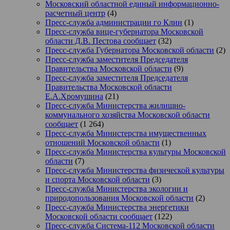
Московский областной единый информационно-
расчетный центр
(4)
Пресс-служба администрации го Клин
(1)
Пресс-служба вице-губернатора Московской
области Д.В. Пестова сообщает
(32)
Пресс-служба Губернатора Московской области
(2)
Пресс-служба заместителя Председателя
Правительства Московской области
(9)
Пресс-служба заместителя Председателя
Правительства Московской области
Е.А.Хромушина
(21)
Пресс-служба Министерства жилищно-
коммунального хозяйства Московской области
сообщает
(1 264)
Пресс-служба Министерства имущественных
отношений Московской области
(1)
Пресс-служба Министерства культуры Московской
области
(7)
Пресс-служба Министерства физической культуры
и спорта Московской области
(3)
Пресс-служба Министерства экологии и
природопользования Московской области
(2)
Пресс-служба Министерства энергетики
Московской области сообщает
(122)
Пресс-служба Система-112 Московской области