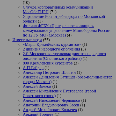
(10)
Служба корпоративных коммуникаций
МосОблЕИРЦ
(71)
Управление Роспотребнадзора по Московской
области
(1)
Филиал ФГБУ «Центральное жилищно-
коммунальное управление» Минобороны России
по 12 ГУ МО (г.Москва)
(4)
Известные люди
(55)
«Марш Кремлёвских курсантов»
(1)
2 дивизия народного ополчения
(3)
2-й Московская стрелковая дивизия народного
ополчения (Сталинского района)
(1)
800 Кремлевских курсантов
(3)
А.П.Гайдар
(1)
Александр Петрович Шлягин
(1)
Алексей Данилович Татищев (обер-полицмейстер
города Москвы)
(1)
Алексей Замков
(1)
Алексей Михайлович Пустовалов (герой
Советского союза)
(1)
Алексей Николаевич Чернышов
(1)
Анатолий Владимирович Засов
(1)
Андрей Михайлович Колычев
(1)
Аркадий Гордеев
(1)