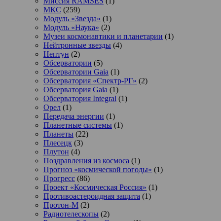
Миссия RAMSES
(1)
МКС
(259)
Модуль «Звезда»
(1)
Модуль «Наука»
(2)
Музеи космонавтики и планетарии
(1)
Нейтронные звезды
(4)
Нептун
(2)
Обсерватории
(5)
Обсерватории Gaia
(1)
Обсерватория «Спектр-РГ»
(2)
Обсерватория Gaia
(1)
Обсерватория Integral
(1)
Орел
(1)
Передача энергии
(1)
Планетные системы
(1)
Планеты
(22)
Плесецк
(3)
Плутон
(4)
Поздравления из космоса
(1)
Прогноз «космической погоды»
(1)
Прогресс
(86)
Проект «Космическая Россия»
(1)
Противоастероидная защита
(1)
Протон-М
(2)
Радиотелескопы
(2)