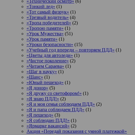
«Технический осмотр»
(6)
«Тонкий лед»
(1)
«Тот самый физрук»
(1)
«Трезвый водитель»
(4)
«Тропа победителей»
(2)
«Тропою памяти»
(1)
«Урок Мужества»
(51)
«Урок памяти»
(1)
«Уроки безопасности»
(15)
«Учебный год впереди – повторяем ПДД»
(1)
«Цветы для автоледи»
(1)
«Чистое поколение»
(2)
«Читаем Сараева»
(1)
«Шаг в науку»
(1)
«Шанс»
(1)
«Юный пешеход»
(1)
«Я донор»
(5)
«Я дружу со светофором!»
(1)
«Я знаю ПДД!»
(2)
«Я и моя семья соблюдаем ПДД»
(2)
«Я и папа соблюдаем ПДД»
(1)
«Я пешеход»
(3)
«Я соблюдаю ПДД!»
(1)
«Ярмарке вакансий»
(2)
Акция «Передай показания с умной платежкой»