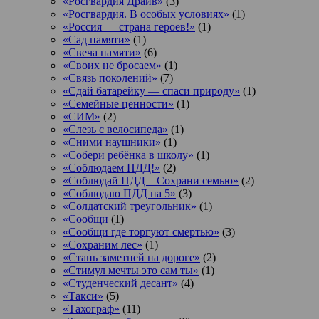
«Росгвардия Драйв»
(3)
«Росгвардия. В особых условиях»
(1)
«Россия — страна героев!»
(1)
«Сад памяти»
(1)
«Свеча памяти»
(6)
«Своих не бросаем»
(1)
«Связь поколений»
(7)
«Сдай батарейку — спаси природу»
(1)
«Семейные ценности»
(1)
«СИМ»
(2)
«Слезь с велосипеда»
(1)
«Сними наушники»
(1)
«Собери ребёнка в школу»
(1)
«Соблюдаем ПДД!»
(2)
«Соблюдай ПДД – Сохрани семью»
(2)
«Соблюдаю ПДД на 5»
(3)
«Солдатский треугольник»
(1)
«Сообщи
(1)
«Сообщи где торгуют смертью»
(3)
«Сохраним лес»
(1)
«Стань заметней на дороге»
(2)
«Стимул мечты это сам ты»
(1)
«Студенческий десант»
(4)
«Такси»
(5)
«Тахограф»
(11)