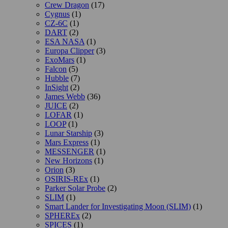
Crew Dragon
(17)
Cygnus
(1)
CZ-6C
(1)
DART
(2)
ESA NASA
(1)
Europa Clipper
(3)
ExoMars
(1)
Falcon
(5)
Hubble
(7)
InSight
(2)
James Webb
(36)
JUICE
(2)
LOFAR
(1)
LOOP
(1)
Lunar Starship
(3)
Mars Express
(1)
MESSENGER
(1)
New Horizons
(1)
Orion
(3)
OSIRIS-REx
(1)
Parker Solar Probe
(2)
SLIM
(1)
Smart Lander for Investigating Moon (SLIM)
(1)
SPHEREx
(2)
SPICES
(1)