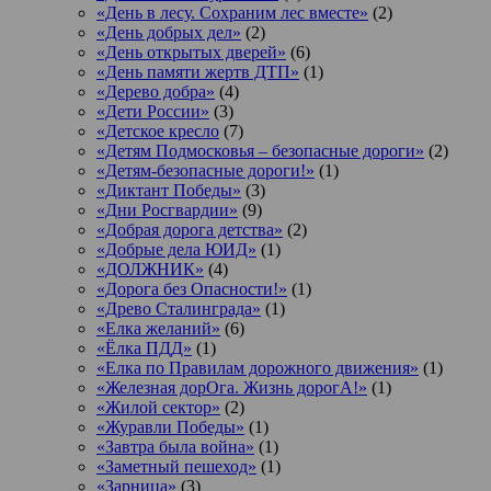
«День в лесу. Сохраним лес вместе»
(2)
«День добрых дел»
(2)
«День открытых дверей»
(6)
«День памяти жертв ДТП»
(1)
«Дерево добра»
(4)
«Дети России»
(3)
«Детское кресло
(7)
«Детям Подмосковья – безопасные дороги»
(2)
«Детям-безопасные дороги!»
(1)
«Диктант Победы»
(3)
«Дни Росгвардии»
(9)
«Добрая дорога детства»
(2)
«Добрые дела ЮИД»
(1)
«ДОЛЖНИК»
(4)
«Дорога без Опасности!»
(1)
«Древо Сталинграда»
(1)
«Елка желаний»
(6)
«Ёлка ПДД»
(1)
«Елка по Правилам дорожного движения»
(1)
«Железная дорОга. Жизнь дорогА!»
(1)
«Жилой сектор»
(2)
«Журавли Победы»
(1)
«Завтра была война»
(1)
«Заметный пешеход»
(1)
«Зарница»
(3)