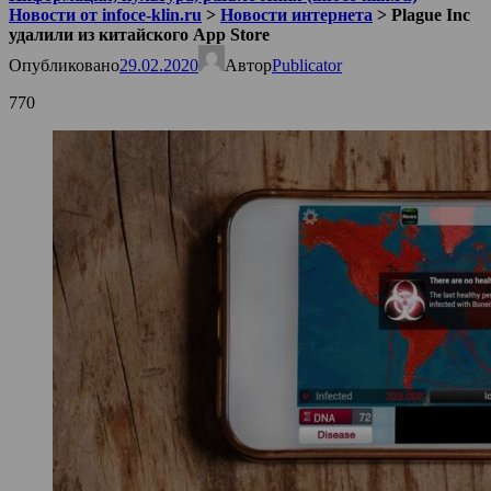
Новости от infoce-klin.ru
>
Новости интернета
>
Plague Inc
удалили из китайского App Store
Опубликовано
29.02.2020
Автор
Publicator
770