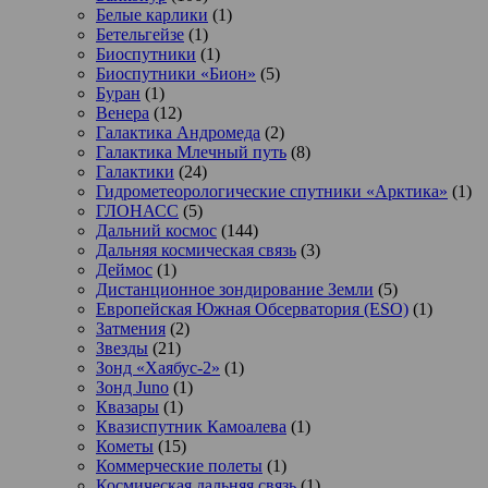
Белые карлики
(1)
Бетельгейзе
(1)
Биоспутники
(1)
Биоспутники «Бион»
(5)
Буран
(1)
Венера
(12)
Галактика Андромеда
(2)
Галактика Млечный путь
(8)
Галактики
(24)
Гидрометеорологические спутники «Арктика»
(1)
ГЛОНАСС
(5)
Дальний космос
(144)
Дальняя космическая связь
(3)
Деймос
(1)
Дистанционное зондирование Земли
(5)
Европейская Южная Обсерватория (ESO)
(1)
Затмения
(2)
Звезды
(21)
Зонд «Хаябус-2»
(1)
Зонд Juno
(1)
Квазары
(1)
Квазиспутник Камоалева
(1)
Кометы
(15)
Коммерческие полеты
(1)
Космическая дальняя связь
(1)