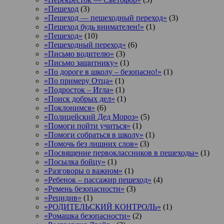
«Пешеход
(3)
«Пешеход — пешеходный переход»
(3)
«Пешеход будь внимателен!»
(1)
«Пешеход»
(10)
«Пешеходный переход»
(6)
«Письмо водителю»
(3)
«Письмо защитнику»
(1)
«По дороге в школу – безопасно!»
(1)
«По примеру Отца»
(1)
«Подросток ‒ Игла»
(1)
«Поиск добрых дел»
(1)
«Поклонимся»
(6)
«Полицейский Дед Мороз»
(5)
«Помоги пойти учиться»
(1)
«Помоги собраться в школу»
(1)
«Помочь без лишних слов»
(3)
«Посвящение первоклассников в пешеходы»
(1)
«Посылка бойцу»
(1)
«Разговоры о важном»
(1)
«Ребенок – пассажир пешеход»
(4)
«Ремень безопасности»
(3)
«Рецидив»
(1)
«РОДИТЕЛЬСКИЙ КОНТРОЛЬ»
(1)
«Ромашка безопасности»
(2)