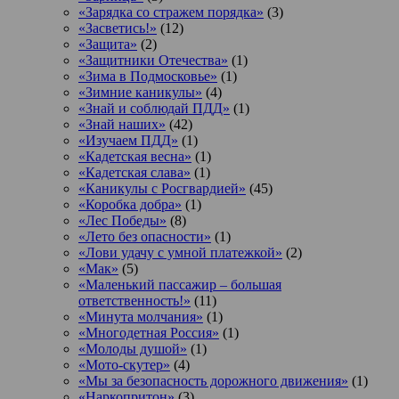
«Зарядка со стражем порядка»
(3)
«Засветись!»
(12)
«Защита»
(2)
«Защитники Отечества»
(1)
«Зима в Подмосковье»
(1)
«Зимние каникулы»
(4)
«Знай и соблюдай ПДД»
(1)
«Знай наших»
(42)
«Изучаем ПДД»
(1)
«Кадетская весна»
(1)
«Кадетская слава»
(1)
«Каникулы с Росгвардией»
(45)
«Коробка добра»
(1)
«Лес Победы»
(8)
«Лето без опасности»
(1)
«Лови удачу с умной платежкой»
(2)
«Мак»
(5)
«Маленький пассажир – большая
ответственность!»
(11)
«Минута молчания»
(1)
«Многодетная Россия»
(1)
«Молоды душой»
(1)
«Мото-скутер»
(4)
«Мы за безопасность дорожного движения»
(1)
«Наркопритон»
(3)