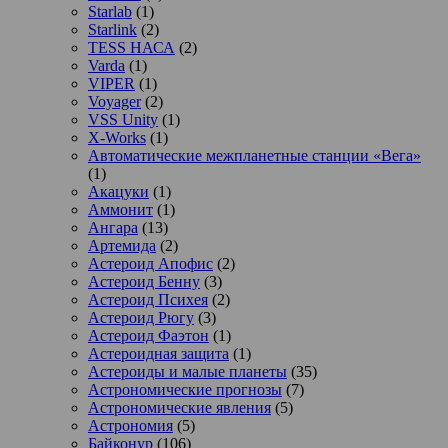
Starlab
(1)
Starlink
(2)
TESS НАСА
(2)
Varda
(1)
VIPER
(1)
Voyager
(2)
VSS Unity
(1)
X-Works
(1)
Автоматические межпланетные станции «Вега»
(1)
Акацуки
(1)
Аммонит
(1)
Ангара
(13)
Артемида
(2)
Астероид Апофис
(2)
Астероид Бенну
(3)
Астероид Психея
(2)
Астероид Рюгу
(3)
Астероид Фаэтон
(1)
Астероидная защита
(1)
Астероиды и малые планеты
(35)
Астрономические прогнозы
(7)
Астрономические явления
(5)
Астрономия
(5)
Байконур
(106)