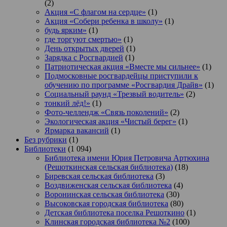
(2)
Акция «С флагом на сердце»
(1)
Акция «Собери ребенка в школу»
(1)
будь ярким»
(1)
где торгуют смертью»
(1)
День открытых дверей
(1)
Зарядка с Росгвардией
(1)
Патриотическая акция «Вместе мы сильнее»
(1)
Подмосковные росгвардейцы приступили к
обучению по программе «Росгвардия Драйв»
(1)
Социальный раунд «Трезвый водитель»
(2)
тонкий лёд!»
(1)
Фото-челлендж «Связь поколений»
(2)
Экологическая акция «Чистый берег»
(1)
Ярмарка вакансий
(1)
Без рубрики
(1)
Библиотеки
(1 094)
Библиотека имени Юрия Петровича Артюхина
(Решоткинская сельская библиотека)
(18)
Биревская сельская библиотека
(3)
Воздвиженская сельская библиотека
(4)
Воронинская сельская библиотека
(30)
Высоковская городская библиотека
(80)
Детская библиотека поселка Решоткино
(1)
Клинская городская библиотека №2
(100)