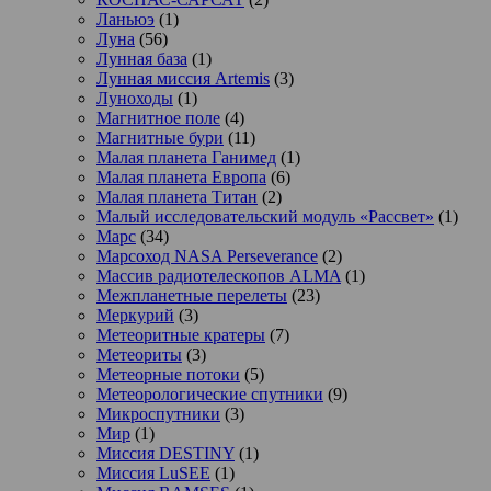
Ланьюэ
(1)
Луна
(56)
Лунная база
(1)
Лунная миссия Artemis
(3)
Луноходы
(1)
Магнитное поле
(4)
Магнитные бури
(11)
Малая планета Ганимед
(1)
Малая планета Европа
(6)
Малая планета Титан
(2)
Малый исследовательский модуль «Рассвет»
(1)
Марс
(34)
Марсоход NASA Perseverance
(2)
Массив радиотелескопов ALMA
(1)
Межпланетные перелеты
(23)
Меркурий
(3)
Метеоритные кратеры
(7)
Метеориты
(3)
Метеорные потоки
(5)
Метеорологические спутники
(9)
Микроспутники
(3)
Мир
(1)
Миссия DESTINY
(1)
Миссия LuSEE
(1)