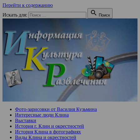
Перейти к содержанию

Искать для:
Поиск
Фото-зарисовки от Василия Кузьмина
Интересные люди Клина
Выставки
История г. Клин и окрестностей
История Клина в фотографиях
Виды Клина и окрестностей