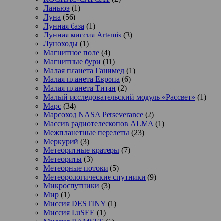
Ланьюэ
(1)
Луна
(56)
Лунная база
(1)
Лунная миссия Artemis
(3)
Луноходы
(1)
Магнитное поле
(4)
Магнитные бури
(11)
Малая планета Ганимед
(1)
Малая планета Европа
(6)
Малая планета Титан
(2)
Малый исследовательский модуль «Рассвет»
(1)
Марс
(34)
Марсоход NASA Perseverance
(2)
Массив радиотелескопов ALMA
(1)
Межпланетные перелеты
(23)
Меркурий
(3)
Метеоритные кратеры
(7)
Метеориты
(3)
Метеорные потоки
(5)
Метеорологические спутники
(9)
Микроспутники
(3)
Мир
(1)
Миссия DESTINY
(1)
Миссия LuSEE
(1)