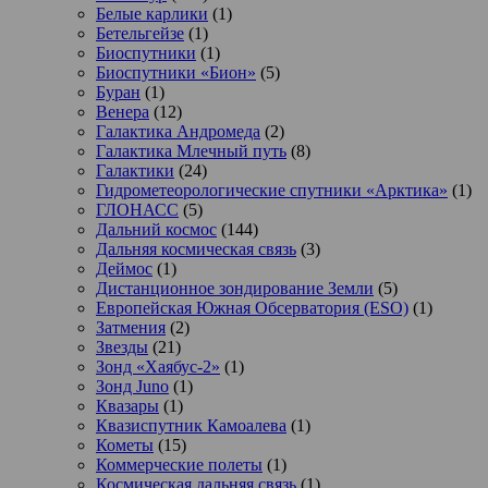
Белые карлики
(1)
Бетельгейзе
(1)
Биоспутники
(1)
Биоспутники «Бион»
(5)
Буран
(1)
Венера
(12)
Галактика Андромеда
(2)
Галактика Млечный путь
(8)
Галактики
(24)
Гидрометеорологические спутники «Арктика»
(1)
ГЛОНАСС
(5)
Дальний космос
(144)
Дальняя космическая связь
(3)
Деймос
(1)
Дистанционное зондирование Земли
(5)
Европейская Южная Обсерватория (ESO)
(1)
Затмения
(2)
Звезды
(21)
Зонд «Хаябус-2»
(1)
Зонд Juno
(1)
Квазары
(1)
Квазиспутник Камоалева
(1)
Кометы
(15)
Коммерческие полеты
(1)
Космическая дальняя связь
(1)