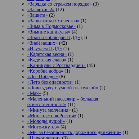
«Зарядка со стражем порядка»
(3)
«Засветись!»
(12)
«Защита»
(2)
«Защитники Отечества»
(1)
«Зима в Подмосковье»
(1)
«Зимние каникулы»
(4)
«Знай и соблюдай ПДД»
(1)
«Знай наших»
(42)
«Изучаем ПДД»
(1)
«Кадетская весна»
(1)
«Кадетская слава»
(1)
«Каникулы с Росгвардией»
(45)
«Коробка добра»
(1)
«Лес Победы»
(8)
«Лето без опасности»
(1)
«Лови удачу с умной платежкой»
(2)
«Мак»
(5)
«Маленький пассажир – большая
ответственность!»
(11)
«Минута молчания»
(1)
«Многодетная Россия»
(1)
«Молоды душой»
(1)
«Мото-скутер»
(4)
«Мы за безопасность дорожного движения»
(1)
«Наркопритон»
(3)