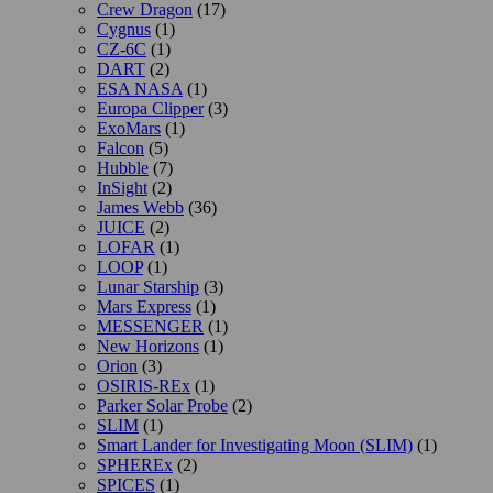
Crew Dragon
(17)
Cygnus
(1)
CZ-6C
(1)
DART
(2)
ESA NASA
(1)
Europa Clipper
(3)
ExoMars
(1)
Falcon
(5)
Hubble
(7)
InSight
(2)
James Webb
(36)
JUICE
(2)
LOFAR
(1)
LOOP
(1)
Lunar Starship
(3)
Mars Express
(1)
MESSENGER
(1)
New Horizons
(1)
Orion
(3)
OSIRIS-REx
(1)
Parker Solar Probe
(2)
SLIM
(1)
Smart Lander for Investigating Moon (SLIM)
(1)
SPHEREx
(2)
SPICES
(1)