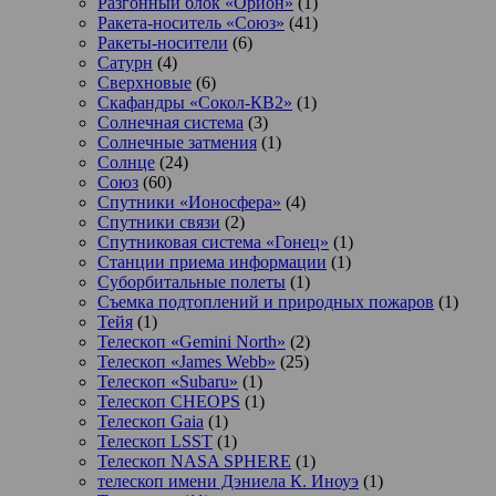
Разгонный блок «Орион»
(1)
Ракета-носитель «Союз»
(41)
Ракеты-носители
(6)
Сатурн
(4)
Сверхновые
(6)
Скафандры «Сокол-КВ2»
(1)
Солнечная система
(3)
Солнечные затмения
(1)
Солнце
(24)
Союз
(60)
Спутники «Ионосфера»
(4)
Спутники связи
(2)
Спутниковая система «Гонец»
(1)
Станции приема информации
(1)
Суборбитальные полеты
(1)
Съемка подтоплений и природных пожаров
(1)
Тейя
(1)
Телескоп «Gemini North»
(2)
Телескоп «James Webb»
(25)
Телескоп «Subaru»
(1)
Телескоп CHEOPS
(1)
Телескоп Gaia
(1)
Телескоп LSST
(1)
Телескоп NASA SPHERE
(1)
телескоп имени Дэниела К. Иноуэ
(1)