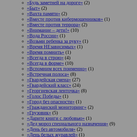
«Будь заметней на дороге»
(2)
«Быт»
(2)
«Вахта памяти»
(2)
«Вместе против кибермошенников»
(1)
«Вместе против террора»
(2)
«Внимание – дети!»
(10)
«Вода России»
(1)
«Возьми ребенка за руку»
(1)
«Время НЕзависимых»
(1)
«Время помнить»
(1)
«Всегда в строю»
(4)
«Всегда в форме»
(10)
«Вспомним всех поименно»
(1)
«Встречная полоса»
(8)
«Гвардейская смена»
(27)
«Гвардейский класс»
(24)
«Георгиевская ленточка»
(8)
«Голос Победы»
(1)
«Город без опасности»
(1)
«Гражданский мониторинг»
(2)
«Грузовик»
(5)
«Дарите книги с любовью»
(1)
«Дед мороз специального назначения»
(9)
«День без автомобиля»
(2)
«День белых журавлей»
(1)