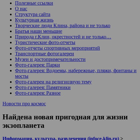
Полезные ссылки
О нас
Структура сайта
Культурная жизнь
Творческие люди Клина, района и не только
Братья наши меньшие
Природа г.Клин, окрестностей и не только…
Туристические фото-отчеты
Фото-отчеты спортивных мероприятий
Транспортные фотогалереи
Музеи и достопримечательности
Фото-галерея: Парки
Фото-галерея: Водоемы, набережные, пляжи, фонтаны и
мосты
Фото-галереи на религиозную тему
Фото-галерея: Памятники
Фото-галерея: Разное
Новости про космос
Найдена новая пригодная для жизни
экзопланета
Информация, культура, развлечения (infoce-klin.ru)
>