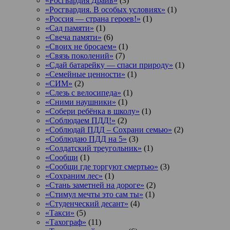
«Росгвардия Драйв»
(3)
«Росгвардия. В особых условиях»
(1)
«Россия — страна героев!»
(1)
«Сад памяти»
(1)
«Свеча памяти»
(6)
«Своих не бросаем»
(1)
«Связь поколений»
(7)
«Сдай батарейку — спаси природу»
(1)
«Семейные ценности»
(1)
«СИМ»
(2)
«Слезь с велосипеда»
(1)
«Сними наушники»
(1)
«Собери ребёнка в школу»
(1)
«Соблюдаем ПДД!»
(2)
«Соблюдай ПДД – Сохрани семью»
(2)
«Соблюдаю ПДД на 5»
(3)
«Солдатский треугольник»
(1)
«Сообщи
(1)
«Сообщи где торгуют смертью»
(3)
«Сохраним лес»
(1)
«Стань заметней на дороге»
(2)
«Стимул мечты это сам ты»
(1)
«Студенческий десант»
(4)
«Такси»
(5)
«Тахограф»
(11)