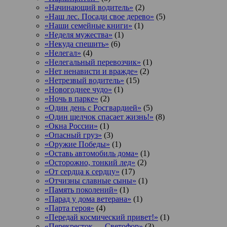
«Начинающий водитель»
(2)
«Наш лес. Посади свое дерево»
(5)
«Наши семейные книги»
(1)
«Неделя мужества»
(1)
«Некуда спешить»
(6)
«Нелегал»
(4)
«Нелегальный перевозчик»
(1)
«Нет ненависти и вражде»
(2)
«Нетрезвый водитель»
(15)
«Новогоднее чудо»
(1)
«Ночь в парке»
(2)
«Один день с Росгвардией»
(5)
«Один щелчок спасает жизнь!»
(8)
«Окна России»
(1)
«Опасный груз»
(3)
«Оружие Победы»
(1)
«Оставь автомобиль дома»
(1)
«Осторожно, тонкий лед»
(2)
«От сердца к сердцу»
(17)
«Отчизны славные сыны»
(1)
«Память поколений»
(1)
«Парад у дома ветерана»
(1)
«Парта героя»
(4)
«Передай космический привет!»
(1)
«Перекресток — Светофор»
(3)