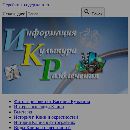
Перейти к содержанию

Искать для:
Поиск
Фото-зарисовки от Василия Кузьмина
Интересные люди Клина
Выставки
История г. Клин и окрестностей
История Клина в фотографиях
Виды Клина и окрестностей