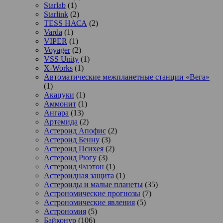
Starlab
(1)
Starlink
(2)
TESS НАСА
(2)
Varda
(1)
VIPER
(1)
Voyager
(2)
VSS Unity
(1)
X-Works
(1)
Автоматические межпланетные станции «Вега»
(1)
Акацуки
(1)
Аммонит
(1)
Ангара
(13)
Артемида
(2)
Астероид Апофис
(2)
Астероид Бенну
(3)
Астероид Психея
(2)
Астероид Рюгу
(3)
Астероид Фаэтон
(1)
Астероидная защита
(1)
Астероиды и малые планеты
(35)
Астрономические прогнозы
(7)
Астрономические явления
(5)
Астрономия
(5)
Байконур
(106)