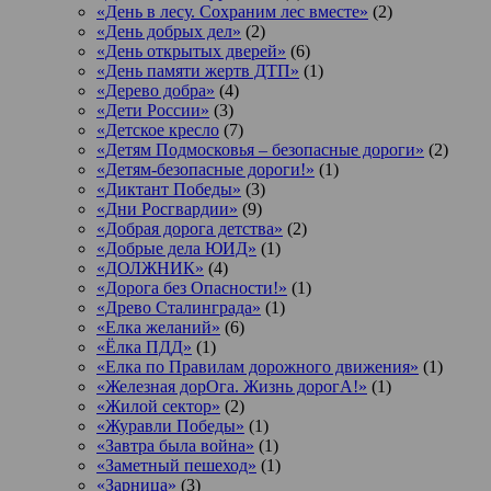
«День в лесу. Сохраним лес вместе»
(2)
«День добрых дел»
(2)
«День открытых дверей»
(6)
«День памяти жертв ДТП»
(1)
«Дерево добра»
(4)
«Дети России»
(3)
«Детское кресло
(7)
«Детям Подмосковья – безопасные дороги»
(2)
«Детям-безопасные дороги!»
(1)
«Диктант Победы»
(3)
«Дни Росгвардии»
(9)
«Добрая дорога детства»
(2)
«Добрые дела ЮИД»
(1)
«ДОЛЖНИК»
(4)
«Дорога без Опасности!»
(1)
«Древо Сталинграда»
(1)
«Елка желаний»
(6)
«Ёлка ПДД»
(1)
«Елка по Правилам дорожного движения»
(1)
«Железная дорОга. Жизнь дорогА!»
(1)
«Жилой сектор»
(2)
«Журавли Победы»
(1)
«Завтра была война»
(1)
«Заметный пешеход»
(1)
«Зарница»
(3)