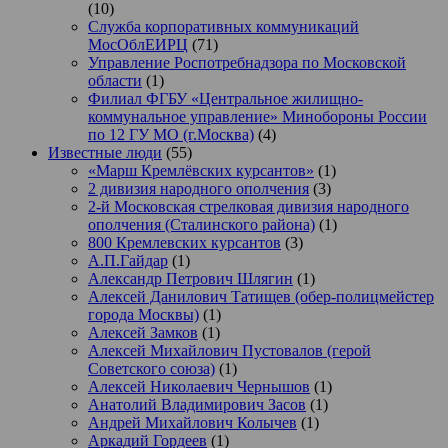
(10)
Служба корпоративных коммуникаций
МосОблЕИРЦ
(71)
Управление Роспотребнадзора по Московской
области
(1)
Филиал ФГБУ «Центральное жилищно-
коммунальное управление» Минобороны России
по 12 ГУ МО (г.Москва)
(4)
Известные люди
(55)
«Марш Кремлёвских курсантов»
(1)
2 дивизия народного ополчения
(3)
2-й Московская стрелковая дивизия народного
ополчения (Сталинского района)
(1)
800 Кремлевских курсантов
(3)
А.П.Гайдар
(1)
Александр Петрович Шлягин
(1)
Алексей Данилович Татищев (обер-полицмейстер
города Москвы)
(1)
Алексей Замков
(1)
Алексей Михайлович Пустовалов (герой
Советского союза)
(1)
Алексей Николаевич Чернышов
(1)
Анатолий Владимирович Засов
(1)
Андрей Михайлович Колычев
(1)
Аркадий Гордеев
(1)