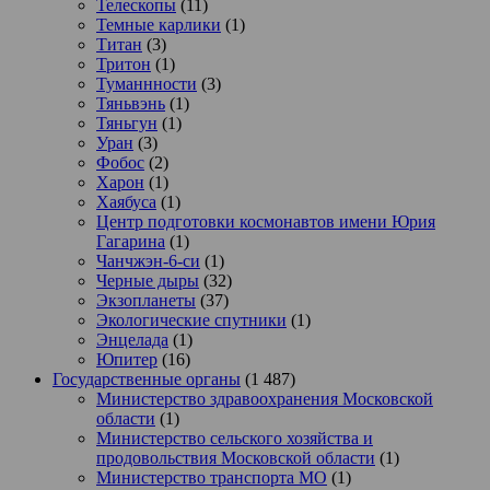
Телескопы
(11)
Темные карлики
(1)
Титан
(3)
Тритон
(1)
Туманнности
(3)
Тяньвэнь
(1)
Тяньгун
(1)
Уран
(3)
Фобос
(2)
Харон
(1)
Хаябуса
(1)
Центр подготовки космонавтов имени Юрия
Гагарина
(1)
Чанчжэн-6-си
(1)
Черные дыры
(32)
Экзопланеты
(37)
Экологические спутники
(1)
Энцелада
(1)
Юпитер
(16)
Государственные органы
(1 487)
Министерство здравоохранения Московской
области
(1)
Министерство сельского хозяйства и
продовольствия Московской области
(1)
Министерство транспорта МО
(1)