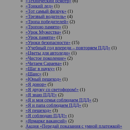
«Технический осмотр»
(6)
«Тонкий лед»
(1)
«Тот самый физрук»
(1)
«Трезвый водитель»
(4)
«Тропа победителей»
(2)
«Тропою памяти»
(1)
«Урок Мужества»
(51)
«Урок памяти»
(1)
«Уроки безопасности»
(15)
«Учебный год впереди – повторяем ПДД»
(1)
«Цветы для автоледи»
(1)
«Чистое поколение»
(2)
«Читаем Сараева»
(1)
«Шаг в науку»
(1)
«Шанс»
(1)
«Юный пешеход»
(1)
«Я донор»
(5)
«Я дружу со светофором!»
(1)
«Я знаю ПДД!»
(2)
«Я и моя семья соблюдаем ПДД»
(2)
«Я и папа соблюдаем ПДД»
(1)
«Я пешеход»
(3)
«Я соблюдаю ПДД!»
(1)
«Ярмарке вакансий»
(2)
Акция «Передай показания с умной платежкой»