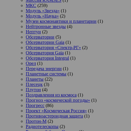
Миссия RAMSES
(1)
МКС
(259)
Модуль «Звезда»
(1)
Модуль «Наука»
(2)
Музеи космонавтики и планетарии
(1)
Нейтронные звезды
(4)
Нептун
(2)
Обсерватории
(5)
Обсерватории Gaia
(1)
Обсерватория «Спектр-РГ»
(2)
Обсерватория Gaia
(1)
Обсерватория Integral
(1)
Орел
(1)
Передача энергии
(1)
Планетные системы
(1)
Планеты
(22)
Плесецк
(3)
Плутон
(4)
Поздравления из космоса
(1)
Прогноз «космической погоды»
(1)
Прогресс
(86)
Проект «Космическая Россия»
(1)
Противоастероидная защита
(1)
Протон-М
(2)
Радиотелескопы
(2)