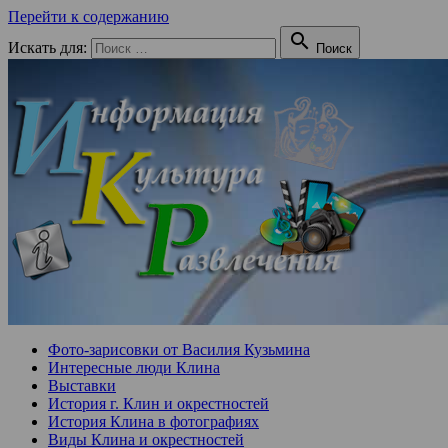
Перейти к содержанию

Искать для:
Поиск
Фото-зарисовки от Василия Кузьмина
Интересные люди Клина
Выставки
История г. Клин и окрестностей
История Клина в фотографиях
Виды Клина и окрестностей