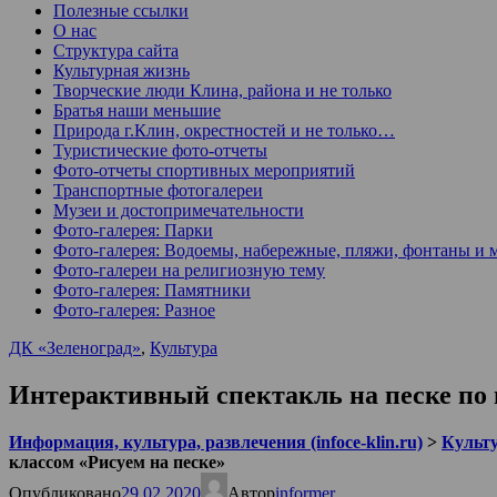
Полезные ссылки
О нас
Структура сайта
Культурная жизнь
Творческие люди Клина, района и не только
Братья наши меньшие
Природа г.Клин, окрестностей и не только…
Туристические фото-отчеты
Фото-отчеты спортивных мероприятий
Транспортные фотогалереи
Музеи и достопримечательности
Фото-галерея: Парки
Фото-галерея: Водоемы, набережные, пляжи, фонтаны и 
Фото-галереи на религиозную тему
Фото-галерея: Памятники
Фото-галерея: Разное
ДК «Зеленоград»
,
Культура
Интерактивный спектакль на песке по 
Информация, культура, развлечения (infoce-klin.ru)
>
Культ
классом «Рисуем на песке»
Опубликовано
29.02.2020
Автор
informer