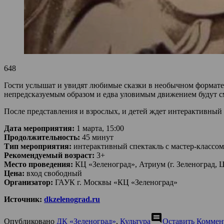
648
Гости услышат и увидят любимые сказки в необычном формате: 
непредсказуемым образом и едва уловимым движением будут см
После представления и взрослых, и детей ждет интерактивный
Дата мероприятия:
1 марта, 15:00
Продолжительность:
45 минут
Тип мероприятия:
интерактивный спектакль с мастер-классом
Рекомендуемый возраст:
3+
Место проведения:
КЦ «Зеленоград», Атриум (г. Зеленоград, Ц
Цена:
вход свободный
Организатор:
ГАУК г. Москвы «КЦ «Зеленоград»
Источник:
dkzelenograd.ru
comment
Опубликовано
ДК «Зеленоград»
,
Культура
Оставить Коммен