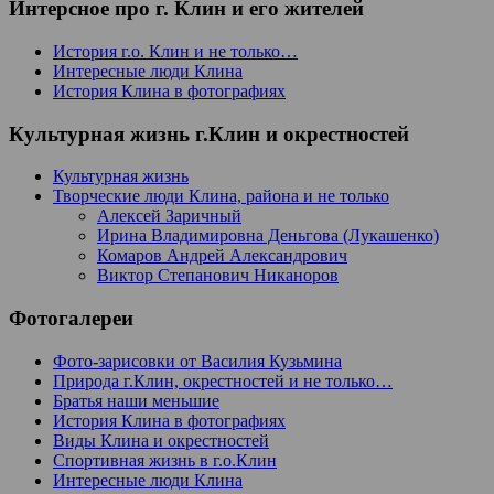
Интерсное про г. Клин и его жителей
История г.о. Клин и не только…
Интересные люди Клина
История Клина в фотографиях
Культурная жизнь г.Клин и окрестностей
Культурная жизнь
Творческие люди Клина, района и не только
Алексей Заричный
Ирина Владимировна Деньгова (Лукашенко)
Комаров Андрей Александрович
Виктор Степанович Никаноров
Фотогалереи
Фото-зарисовки от Василия Кузьмина
Природа г.Клин, окрестностей и не только…
Братья наши меньшие
История Клина в фотографиях
Виды Клина и окрестностей
Спортивная жизнь в г.о.Клин
Интересные люди Клина