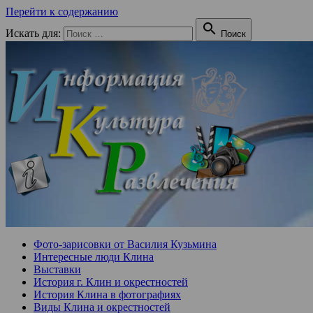
Перейти к содержанию

Искать для:
Поиск
Фото-зарисовки от Василия Кузьмина
Интересные люди Клина
Выставки
История г. Клин и окрестностей
История Клина в фотографиях
Виды Клина и окрестностей