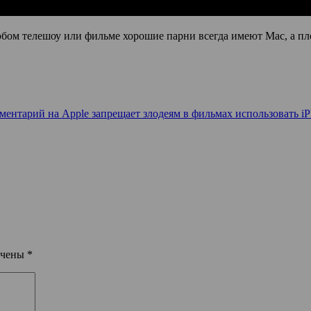
юбом телешоу или фильме хорошие парни всегда имеют Mac, а п
мментарий
на Apple запрещает злодеям в фильмах использовать i
ечены
*