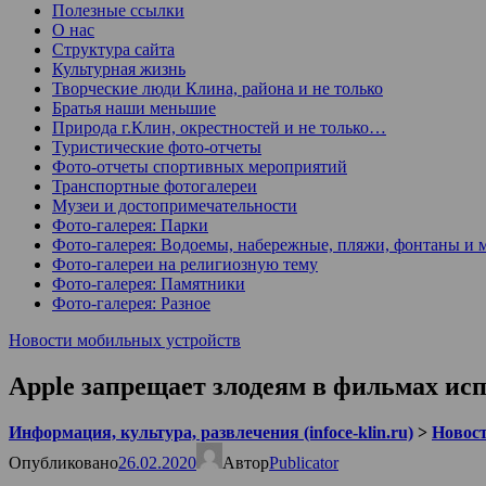
Полезные ссылки
О нас
Структура сайта
Культурная жизнь
Творческие люди Клина, района и не только
Братья наши меньшие
Природа г.Клин, окрестностей и не только…
Туристические фото-отчеты
Фото-отчеты спортивных мероприятий
Транспортные фотогалереи
Музеи и достопримечательности
Фото-галерея: Парки
Фото-галерея: Водоемы, набережные, пляжи, фонтаны и 
Фото-галереи на религиозную тему
Фото-галерея: Памятники
Фото-галерея: Разное
Новости мобильных устройств
Apple запрещает злодеям в фильмах исп
Информация, культура, развлечения (infoce-klin.ru)
>
Новости
Опубликовано
26.02.2020
Автор
Publicator