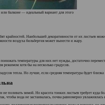
е или балконе — идеальный вариант для этого
бят крайностей. Наибольшей декоративности от их листьев можн
ажности воздуха бильбергия может вынести и жару.
 понижать температуры для них нет нужды, достаточно перемест
ним режимом хотя бы на несколько градусов.
усов тепла. Но лучше, если средняя температура будет близка 
ельна
 не поливать зимой. Но красота тонких листьев требует куда б
ак, чтобы вода не застаивалась, почва равномерно увлажнялась 
ности, поддерживая постоянным уровень воды в воронке, но дл