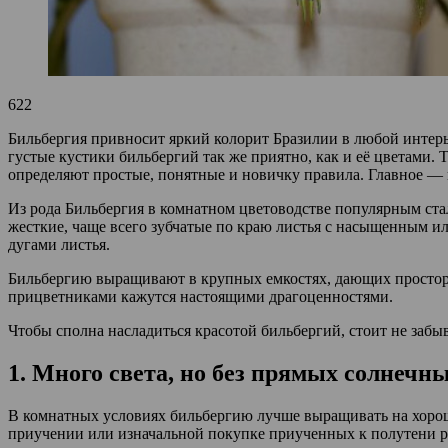
622
Бильбергия привносит яркий колорит Бразилии в любой интерь
густые кустики бильбергий так же приятно, как и её цветами. 
определяют простые, понятные и новичку правила. Главное — 
Из рода Бильбергия в комнатном цветоводстве популярным ста
жесткие, чаще всего зубчатые по краю листья с насыщенным ил
дугами листья.
Бильбергию выращивают в крупных емкостях, дающих простор 
прицветниками кажутся настоящими драгоценностями.
Чтобы сполна насладиться красотой бильбергий, стоит не заб
1. Много света, но без прямых солнечн
В комнатных условиях бильбергию лучше выращивать на хоро
приучении или изначальной покупке приученных к полутени ра