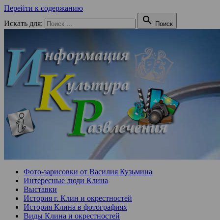
Перейти к содержанию

Искать для:
Поиск
Фото-зарисовки от Василия Кузьмина
Интересные люди Клина
Выставки
История г. Клин и окрестностей
История Клина в фотографиях
Виды Клина и окрестностей