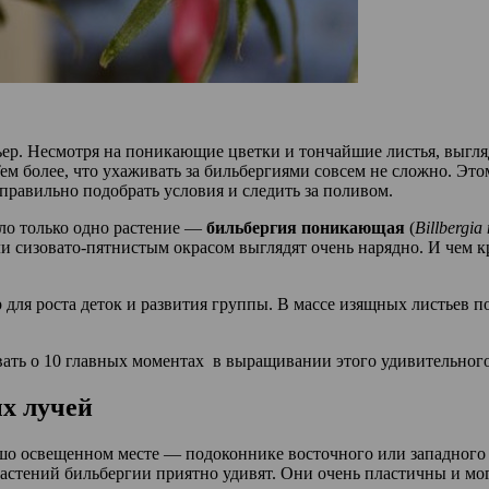
ер. Несмотря на поникающие цветки и тончайшие листья, выгля
Тем более, что ухаживать за бильбергиями совсем не сложно. Эт
правильно подобрать условия и следить за поливом.
ло только одно растение —
бильбергия поникающая
(
Billbergia
и сизовато-пятнистым окрасом выглядят очень нарядно. И чем к
для роста деток и развития группы. В массе изящных листьев 
ывать о 10 главных моментах в выращивании этого удивительног
ых лучей
шо освещенном месте — подоконнике восточного или западного
стений бильбергии приятно удивят. Они очень пластичны и могу