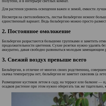
полутени, и в интерьере светлых комнат.
Для растения уровень освещения важен и зимой, емкости лучше
Несмотря на светолюбивость, листья бильбергии нежнее больш
единственный вариант. Ведь бильбергию можно просто размест
2. Постоянное омоложение
Бильбергии разрастаются большими группками и заметить отмир
продолжительности цветения. Сухие розетки нужно удалять без
аккуратно, давая свободно развиваться молодым замещающим 
3. Свежий воздух превыше всего
Бильбергии, в отличие от многих своих родственниц, совершен
скачка температуры нет, бильбергия не заметит сквозняк (а лет
Размещение кустиков летом в саду, на террасе или балконе — 
осадков растение при этом нужно оберегать так же тщательно, 