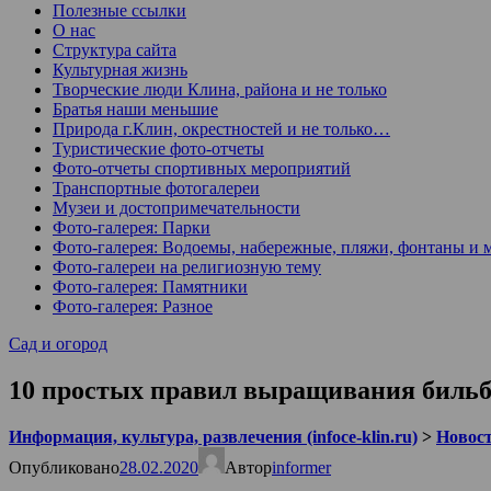
Полезные ссылки
О нас
Структура сайта
Культурная жизнь
Творческие люди Клина, района и не только
Братья наши меньшие
Природа г.Клин, окрестностей и не только…
Туристические фото-отчеты
Фото-отчеты спортивных мероприятий
Транспортные фотогалереи
Музеи и достопримечательности
Фото-галерея: Парки
Фото-галерея: Водоемы, набережные, пляжи, фонтаны и 
Фото-галереи на религиозную тему
Фото-галерея: Памятники
Фото-галерея: Разное
Сад и огород
10 простых правил выращивания биль
Информация, культура, развлечения (infoce-klin.ru)
>
Новости
Опубликовано
28.02.2020
Автор
informer