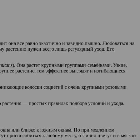
дит она все равно экзотично и завидно пышно. Любоваться на
ому растению нужен всего лишь регулярный уход. Его
 nutans
). Она растет крупными группами-семейками. Узкие,
рупнее растение, тем эффектнее выглядят и изгибающиеся
поникающие колоски соцветий с очень крупными розовыми
о растения — простых правилах подбора условий и ухода.
 окна или близко к южным окнам. Но при медленном
т приспособиться к любому месту, отлично цветут и в мягкой