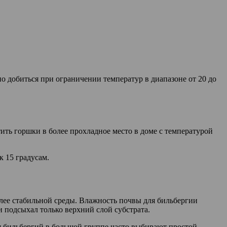
о добиться при ограничении температур в диапазоне от 20 до
ить горшки в более прохладное место в доме с температурой
к 15 градусам.
олее стабильной среды. Влажность почвы для бильбергии
и подсыхал только верхний слой субстрата.
я бильбергий в большой группе часто выбирают простой