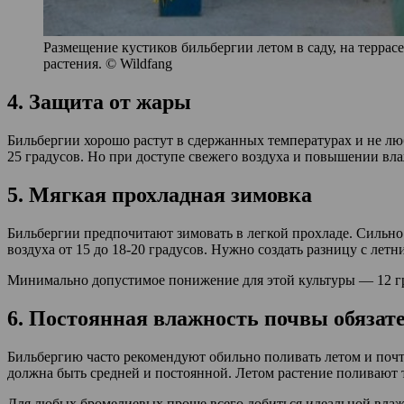
Размещение кустиков бильбергии летом в саду, на террас
растения. © Wildfang
4. Защита от жары
Бильбергии хорошо растут в сдержанных температурах и не лю
25 градусов. Но при доступе свежего воздуха и повышении вл
5. Мягкая прохладная зимовка
Бильбергии предпочитают зимовать в легкой прохладе. Сильно
воздуха от 15 до 18-20 градусов. Нужно создать разницу с лет
Минимально допустимое понижение для этой культуры — 12 град
6. Постоянная влажность почвы обязат
Бильбергию часто рекомендуют обильно поливать летом и почти
должна быть средней и постоянной. Летом растение поливают т
Для любых бромелиевых проще всего добиться идеальной влаж