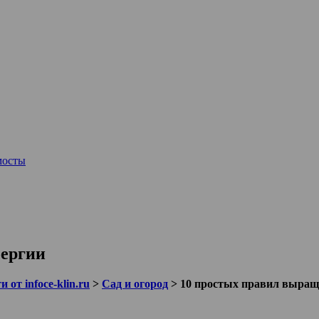
мосты
бергии
 от infoce-klin.ru
>
Сад и огород
>
10 простых правил выращ