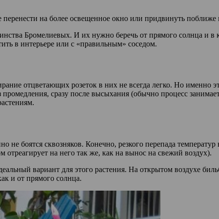
 перенести на более освещенное окно или придвинуть поближе к
инства Бромелиевых. И их нужно беречь от прямого солнца и в 
ить в интерьере или с «правильным» соседом.
ание отцветающих розеток в них не всегда легко. Но именно это
 промедления, сразу после высыхания (обычно процесс занимает
растениям.
но не боятся сквозняков. Конечно, резкого перепада температур
ом отреагирует на него так же, как на вынос на свежий воздух).
идеальный вариант для этого растения. На открытом воздухе бил
как и от прямого солнца.