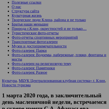
Полезные ссылки
О нас
Структура сайта
Культурная жизнь
Творческие люди Клина, района и не только
Братья наши меньшие
Природа г.Клин, окрестностей и не только…
Туристические фото-отчеты
Фото-отчеты спортивных мероприятий
Транспортные фотогалереи
Музеи и достопримечательности
Фото-галерея: Парки
Фото-галерея: Водоемы, набережные, пляжи, фонтаны и
мосты
Фото-галереи на религиозную тему
Фото-галерея: Памятники
Фото-галерея: Разное
Культура
,
МБУК Централизованная клубная система» г. Клин
,
Новости туризма
1 марта 2020 года, в заключительный
день масленичной недели, встречаемся
в сквере имени С.А. Афанасьева