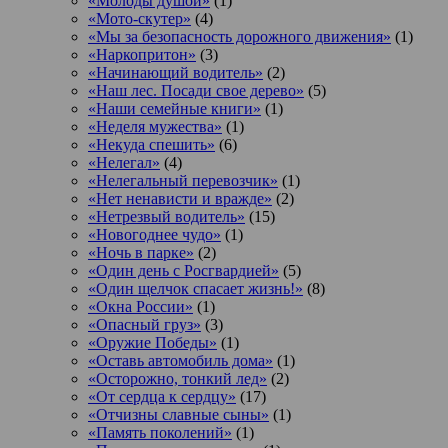
«Молоды душой»
(1)
«Мото-скутер»
(4)
«Мы за безопасность дорожного движения»
(1)
«Наркопритон»
(3)
«Начинающий водитель»
(2)
«Наш лес. Посади свое дерево»
(5)
«Наши семейные книги»
(1)
«Неделя мужества»
(1)
«Некуда спешить»
(6)
«Нелегал»
(4)
«Нелегальный перевозчик»
(1)
«Нет ненависти и вражде»
(2)
«Нетрезвый водитель»
(15)
«Новогоднее чудо»
(1)
«Ночь в парке»
(2)
«Один день с Росгвардией»
(5)
«Один щелчок спасает жизнь!»
(8)
«Окна России»
(1)
«Опасный груз»
(3)
«Оружие Победы»
(1)
«Оставь автомобиль дома»
(1)
«Осторожно, тонкий лед»
(2)
«От сердца к сердцу»
(17)
«Отчизны славные сыны»
(1)
«Память поколений»
(1)