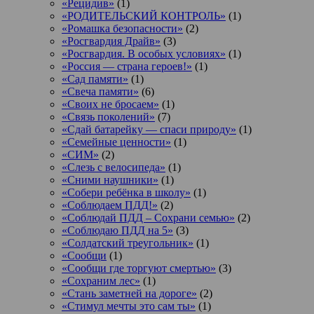
«Рецидив»
(1)
«РОДИТЕЛЬСКИЙ КОНТРОЛЬ»
(1)
«Ромашка безопасности»
(2)
«Росгвардия Драйв»
(3)
«Росгвардия. В особых условиях»
(1)
«Россия — страна героев!»
(1)
«Сад памяти»
(1)
«Свеча памяти»
(6)
«Своих не бросаем»
(1)
«Связь поколений»
(7)
«Сдай батарейку — спаси природу»
(1)
«Семейные ценности»
(1)
«СИМ»
(2)
«Слезь с велосипеда»
(1)
«Сними наушники»
(1)
«Собери ребёнка в школу»
(1)
«Соблюдаем ПДД!»
(2)
«Соблюдай ПДД – Сохрани семью»
(2)
«Соблюдаю ПДД на 5»
(3)
«Солдатский треугольник»
(1)
«Сообщи
(1)
«Сообщи где торгуют смертью»
(3)
«Сохраним лес»
(1)
«Стань заметней на дороге»
(2)
«Стимул мечты это сам ты»
(1)