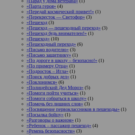
«Парад у дома ветерана»
(1)
«Парта героя»
(4)
«Передай космический привет!»
(1)
«Перекресток — Светофор»
(3)
«Пешеход
(3)
«Пешеход — пешеходный переход»
(3)
«Пешеход будь внимателен!»
(1)
«Пешеход»
(10)
«Пешеходный переход»
(6)
«Письмо водителю»
(3)
«Письмо защитнику»
(1)
«По дороге в школу – безопасно!»
(1)
«По примеру Отца»
(1)
«Подросток ‒ Игла»
(1)
«Поиск добрых дел»
(1)
«Поклонимся»
(6)
«Полицейский Дед Мороз»
(5)
«Помоги пойти учиться»
(1)
«Помоги собраться в школу»
(1)
«Помочь без лишних слов»
(3)
«Посвящение первоклассников в пешеходы»
(1)
«Посылка бойцу»
(1)
«Разговоры о важном»
(1)
«Ребенок – пассажир пешеход»
(4)
«Ремень безопасности»
(3)