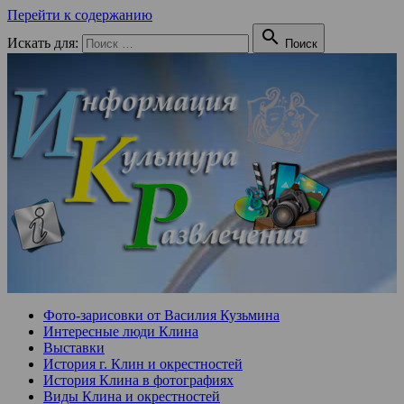
Перейти к содержанию

Искать для:
Поиск
Фото-зарисовки от Василия Кузьмина
Интересные люди Клина
Выставки
История г. Клин и окрестностей
История Клина в фотографиях
Виды Клина и окрестностей