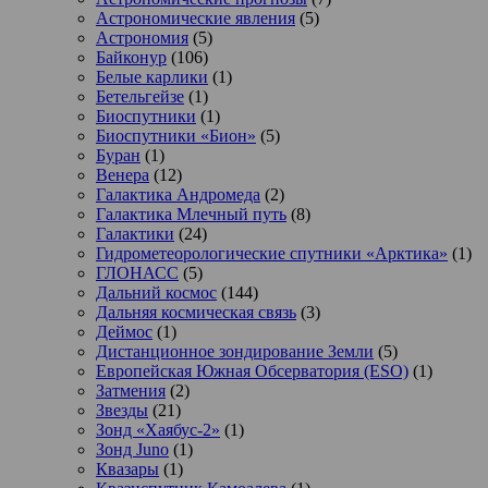
Астрономические явления
(5)
Астрономия
(5)
Байконур
(106)
Белые карлики
(1)
Бетельгейзе
(1)
Биоспутники
(1)
Биоспутники «Бион»
(5)
Буран
(1)
Венера
(12)
Галактика Андромеда
(2)
Галактика Млечный путь
(8)
Галактики
(24)
Гидрометеорологические спутники «Арктика»
(1)
ГЛОНАСС
(5)
Дальний космос
(144)
Дальняя космическая связь
(3)
Деймос
(1)
Дистанционное зондирование Земли
(5)
Европейская Южная Обсерватория (ESO)
(1)
Затмения
(2)
Звезды
(21)
Зонд «Хаябус-2»
(1)
Зонд Juno
(1)
Квазары
(1)