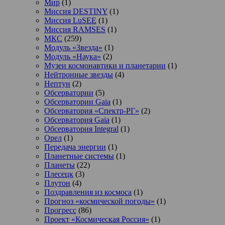
Мир
(1)
Миссия DESTINY
(1)
Миссия LuSEE
(1)
Миссия RAMSES
(1)
МКС
(259)
Модуль «Звезда»
(1)
Модуль «Наука»
(2)
Музеи космонавтики и планетарии
(1)
Нейтронные звезды
(4)
Нептун
(2)
Обсерватории
(5)
Обсерватории Gaia
(1)
Обсерватория «Спектр-РГ»
(2)
Обсерватория Gaia
(1)
Обсерватория Integral
(1)
Орел
(1)
Передача энергии
(1)
Планетные системы
(1)
Планеты
(22)
Плесецк
(3)
Плутон
(4)
Поздравления из космоса
(1)
Прогноз «космической погоды»
(1)
Прогресс
(86)
Проект «Космическая Россия»
(1)