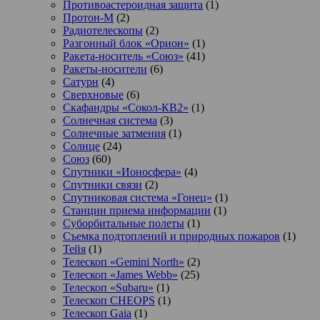
Противоастероидная защита
(1)
Протон-М
(2)
Радиотелескопы
(2)
Разгонный блок «Орион»
(1)
Ракета-носитель «Союз»
(41)
Ракеты-носители
(6)
Сатурн
(4)
Сверхновые
(6)
Скафандры «Сокол-КВ2»
(1)
Солнечная система
(3)
Солнечные затмения
(1)
Солнце
(24)
Союз
(60)
Спутники «Ионосфера»
(4)
Спутники связи
(2)
Спутниковая система «Гонец»
(1)
Станции приема информации
(1)
Суборбитальные полеты
(1)
Съемка подтоплений и природных пожаров
(1)
Тейя
(1)
Телескоп «Gemini North»
(2)
Телескоп «James Webb»
(25)
Телескоп «Subaru»
(1)
Телескоп CHEOPS
(1)
Телескоп Gaia
(1)