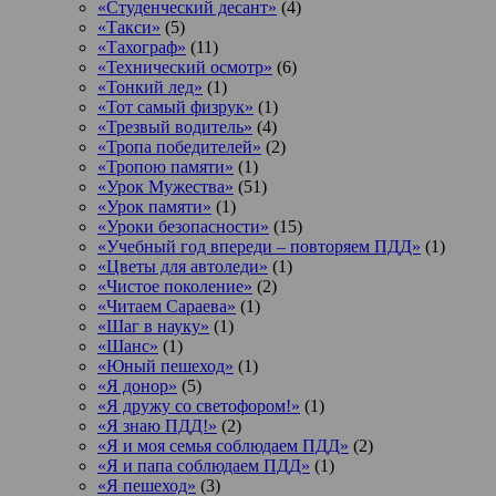
«Студенческий десант»
(4)
«Такси»
(5)
«Тахограф»
(11)
«Технический осмотр»
(6)
«Тонкий лед»
(1)
«Тот самый физрук»
(1)
«Трезвый водитель»
(4)
«Тропа победителей»
(2)
«Тропою памяти»
(1)
«Урок Мужества»
(51)
«Урок памяти»
(1)
«Уроки безопасности»
(15)
«Учебный год впереди – повторяем ПДД»
(1)
«Цветы для автоледи»
(1)
«Чистое поколение»
(2)
«Читаем Сараева»
(1)
«Шаг в науку»
(1)
«Шанс»
(1)
«Юный пешеход»
(1)
«Я донор»
(5)
«Я дружу со светофором!»
(1)
«Я знаю ПДД!»
(2)
«Я и моя семья соблюдаем ПДД»
(2)
«Я и папа соблюдаем ПДД»
(1)
«Я пешеход»
(3)