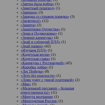
«Завтра была война»
(1)
«Заметный пешеход»
(1)
«Зарница»
(3)
«Зарядка со стражем порядка»
(3)
«Засветись!»
(12)
«Защита»
(2)
«Защитники Отечества»
(1)
«Зима в Подмосковье»
(1)
«Зимние каникулы»
(4)
«Знай и соблюдай ПДД»
(1)
«Знай наших»
(42)
«Изучаем ПДД»
(1)
«Кадетская весна»
(1)
«Кадетская слава»
(1)
«Каникулы с Росгвардией»
(45)
«Коробка добра»
(1)
«Лес Победы»
(8)
«Лето без опасности»
(1)
«Лови удачу с умной платежкой»
(2)
«Мак»
(5)
«Маленький пассажир – большая
ответственность!»
(11)
«Минута молчания»
(1)
«Многодетная Россия»
(1)