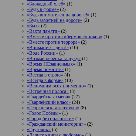
«Блокадный хлеб»
(1)
«Будь в форме»
(2)
«Будь внимателен на дороге!»
(1)
«Будь заметней на дороге»
(2)
«Быт»
(2)
«Вахта памяти»
(2)
«Вместе против кибермошенников»
(1)
«Вместе против террора»
(2)
«Внимание – дети!»
(10)
«Вода России»
(1)
«Возьми ребенка за руку»
(1)
«Время НЕзависимых»
(1)
«Время помнить»
(1)
«Всегда в строю»
(4)
«Всегда в форме»
(10)
«Вспомним всех поименно»
(1)
«Встречная полоса»
(8)
«Гвардейская смена»
(27)
«Гвардейский класс»
(24)
«Георгиевская ленточка»
(8)
«Голос Победы»
(1)
«Город без опасности»
(1)
«Гражданский мониторинг»
(2)
«Грузовик»
(5)
«Дарите книги с любовью»
(1)