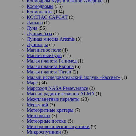
Космодром Куру в Южной Америке
(1)
Космодромы
(35)
Космонавты
(134)
КОСПАС-САРСАТ
(2)
Ланьюэ
(1)
Луна
(56)
Лунная база
(1)
Лунная миссия Artemis
(3)
Луноходы
(1)
Магнитное поле
(4)
Магнитные бури
(11)
Малая планета Ганимед
(1)
Малая планета Европа
(6)
Малая планета Титан
(2)
Малый исследовательский модуль «Рассвет»
(1)
Марс
(34)
Марсоход NASA Perseverance
(2)
Массив радиотелескопов ALMA
(1)
Межпланетные перелеты
(23)
Меркурий
(3)
Метеоритные кратеры
(7)
Метеориты
(3)
Метеорные потоки
(5)
Метеорологические спутники
(9)
Микроспутники
(3)