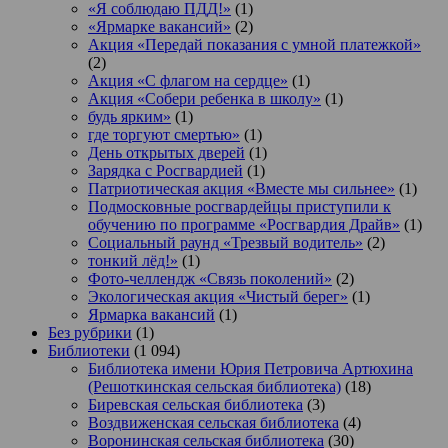
«Я соблюдаю ПДД!»
(1)
«Ярмарке вакансий»
(2)
Акция «Передай показания с умной платежкой»
(2)
Акция «С флагом на сердце»
(1)
Акция «Собери ребенка в школу»
(1)
будь ярким»
(1)
где торгуют смертью»
(1)
День открытых дверей
(1)
Зарядка с Росгвардией
(1)
Патриотическая акция «Вместе мы сильнее»
(1)
Подмосковные росгвардейцы приступили к
обучению по программе «Росгвардия Драйв»
(1)
Социальный раунд «Трезвый водитель»
(2)
тонкий лёд!»
(1)
Фото-челлендж «Связь поколений»
(2)
Экологическая акция «Чистый берег»
(1)
Ярмарка вакансий
(1)
Без рубрики
(1)
Библиотеки
(1 094)
Библиотека имени Юрия Петровича Артюхина
(Решоткинская сельская библиотека)
(18)
Биревская сельская библиотека
(3)
Воздвиженская сельская библиотека
(4)
Воронинская сельская библиотека
(30)