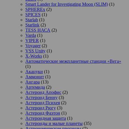
Smart Lander for Investigating Moon (SLIM)
(1)
SPHEREx
(2)
SPICES
(1)
Starlab
(1)
Starlink
(2)
TESS НАСА
(2)
Varda
(1)
VIPER
(1)
Voyager
(2)
VSS Unity
(1)
X-Works
(1)
Автоматические межпланетные станции «Вега»
(1)
Акацуки
(1)
Аммонит
(1)
Ангара
(13)
Артемида
(2)
Астероид Апофис
(2)
Астероид Бенну
(3)
Астероид Психея
(2)
Астероид Рюгу
(3)
Астероид Фаэтон
(1)
Астероидная защита
(1)
Астероиды и малые планеты
(35)
Астрономические прогнозы
(7)