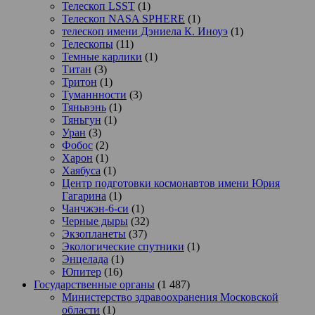
Телескоп LSST
(1)
Телескоп NASA SPHERE
(1)
телескоп имени Дэниела К. Иноуэ
(1)
Телескопы
(11)
Темные карлики
(1)
Титан
(3)
Тритон
(1)
Туманнности
(3)
Тяньвэнь
(1)
Тяньгун
(1)
Уран
(3)
Фобос
(2)
Харон
(1)
Хаябуса
(1)
Центр подготовки космонавтов имени Юрия
Гагарина
(1)
Чанчжэн-6-си
(1)
Черные дыры
(32)
Экзопланеты
(37)
Экологические спутники
(1)
Энцелада
(1)
Юпитер
(16)
Государственные органы
(1 487)
Министерство здравоохранения Московской
области
(1)