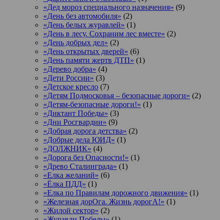
«Дед мороз специального назначения»
(9)
«День без автомобиля»
(2)
«День белых журавлей»
(1)
«День в лесу. Сохраним лес вместе»
(2)
«День добрых дел»
(2)
«День открытых дверей»
(6)
«День памяти жертв ДТП»
(1)
«Дерево добра»
(4)
«Дети России»
(3)
«Детское кресло
(7)
«Детям Подмосковья – безопасные дороги»
(2)
«Детям-безопасные дороги!»
(1)
«Диктант Победы»
(3)
«Дни Росгвардии»
(9)
«Добрая дорога детства»
(2)
«Добрые дела ЮИД»
(1)
«ДОЛЖНИК»
(4)
«Дорога без Опасности!»
(1)
«Древо Сталинграда»
(1)
«Елка желаний»
(6)
«Ёлка ПДД»
(1)
«Елка по Правилам дорожного движения»
(1)
«Железная дорОга. Жизнь дорогА!»
(1)
«Жилой сектор»
(2)
«Журавли Победы»
(1)