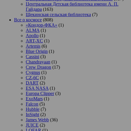
Центральная Детская библиотека имени А. П.
Гайдара
(163)
Щекинская сельская библиотека
(7)
Все о космосе
(808)
«Кондор-ФКА»
(1)
ALMA
(1)
Apollo
(1)
ART-XC
(1)
Artemis
(6)
Blue Origin
(1)
Cassini
(3)
Chandrayaan
(1)
Crew Dragon
(17)
Cygnus
(1)
CZ-6C
(1)
DART
(2)
ESA NASA
(1)
Europa Clipper
(3)
ExoMars
(1)
Falcon
(5)
Hubble
(7)
InSight
(2)
James Webb
(36)
JUICE
(2)
LOFAR
(1)