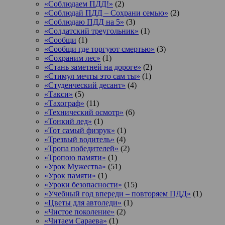
«Соблюдаем ПДД!»
(2)
«Соблюдай ПДД – Сохрани семью»
(2)
«Соблюдаю ПДД на 5»
(3)
«Солдатский треугольник»
(1)
«Сообщи
(1)
«Сообщи где торгуют смертью»
(3)
«Сохраним лес»
(1)
«Стань заметней на дороге»
(2)
«Стимул мечты это сам ты»
(1)
«Студенческий десант»
(4)
«Такси»
(5)
«Тахограф»
(11)
«Технический осмотр»
(6)
«Тонкий лед»
(1)
«Тот самый физрук»
(1)
«Трезвый водитель»
(4)
«Тропа победителей»
(2)
«Тропою памяти»
(1)
«Урок Мужества»
(51)
«Урок памяти»
(1)
«Уроки безопасности»
(15)
«Учебный год впереди – повторяем ПДД»
(1)
«Цветы для автоледи»
(1)
«Чистое поколение»
(2)
«Читаем Сараева»
(1)