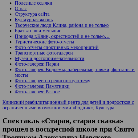
Полезные ссылки
О нас
Структура сайта
Культурная жизнь
Творческие люди Клина, района и не только
Братья наши меньшие
Природа г.Клин, окрестностей и не только…
Туристические фото-отчеты
Фото-отчеты спортивных мероприятий
Транспортные фотогалереи
Музеи и достопримечательности
Фото-галерея: Парки
Фото-галерея: Водоемы, набережные, пляжи, фонтаны и
мосты
Фото-галереи на религиозную тему
Фото-галерея: Памятники
Фото-галерея: Разное
Клинский реабилитационный центр для детей и подростков с
ограниченными возможностями «Родник»
,
Культура
Спектакль «Старая, старая сказка»
прошел в воскресной школе при Свято
Троицком Александра Невского