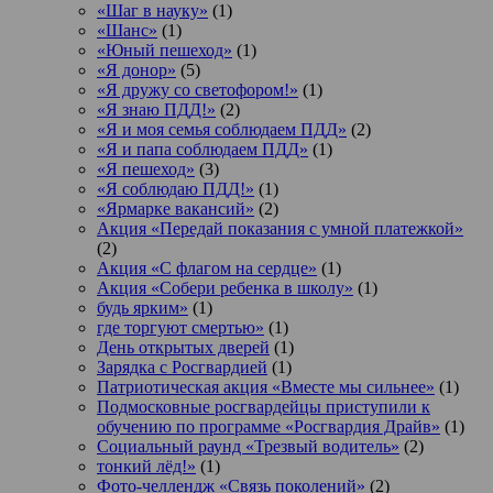
«Шаг в науку»
(1)
«Шанс»
(1)
«Юный пешеход»
(1)
«Я донор»
(5)
«Я дружу со светофором!»
(1)
«Я знаю ПДД!»
(2)
«Я и моя семья соблюдаем ПДД»
(2)
«Я и папа соблюдаем ПДД»
(1)
«Я пешеход»
(3)
«Я соблюдаю ПДД!»
(1)
«Ярмарке вакансий»
(2)
Акция «Передай показания с умной платежкой»
(2)
Акция «С флагом на сердце»
(1)
Акция «Собери ребенка в школу»
(1)
будь ярким»
(1)
где торгуют смертью»
(1)
День открытых дверей
(1)
Зарядка с Росгвардией
(1)
Патриотическая акция «Вместе мы сильнее»
(1)
Подмосковные росгвардейцы приступили к
обучению по программе «Росгвардия Драйв»
(1)
Социальный раунд «Трезвый водитель»
(2)
тонкий лёд!»
(1)
Фото-челлендж «Связь поколений»
(2)