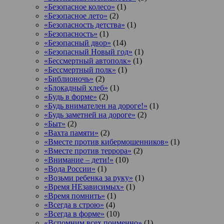
«Безопасное колесо»
(1)
«Безопасное лето»
(2)
«Безопасность детства»
(1)
«Безопасность»
(1)
«Безопасный двор»
(14)
«Безопасный Новый год»
(1)
«Бессмертный автополк»
(1)
«Бессмертный полк»
(1)
«Библионочь»
(2)
«Блокадный хлеб»
(1)
«Будь в форме»
(2)
«Будь внимателен на дороге!»
(1)
«Будь заметней на дороге»
(2)
«Быт»
(2)
«Вахта памяти»
(2)
«Вместе против кибермошенников»
(1)
«Вместе против террора»
(2)
«Внимание – дети!»
(10)
«Вода России»
(1)
«Возьми ребенка за руку»
(1)
«Время НЕзависимых»
(1)
«Время помнить»
(1)
«Всегда в строю»
(4)
«Всегда в форме»
(10)
«Вспомним всех поименно»
(1)