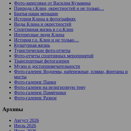
Фото-зарисовки от Василия Кузьмина
Природа г.Клин, окрестностей и не только…
Братья наши меньшие
История Клина в фотографиях
Виды Клина и окрестностей
Спортивная жизнь в г.о.Клин
Интересные люди Клина
История г.о. Клин и не только…
Культурная жизнь
Туристические фото-отчеты
Фото-отчеты спортивных мероприятий
Транспортные фотогалереи
Музеи и достопримечательности
Фото-галерея: Водоемы, набережные, пляжи, фонтаны и
мосты
Фото-галерея: Парки
Фото-галереи на религиозную тему
Фото-галерея: Памятники
Фото-галерея: Разное
Архивы
Август 2026
Июль 2026
Июнь 2026