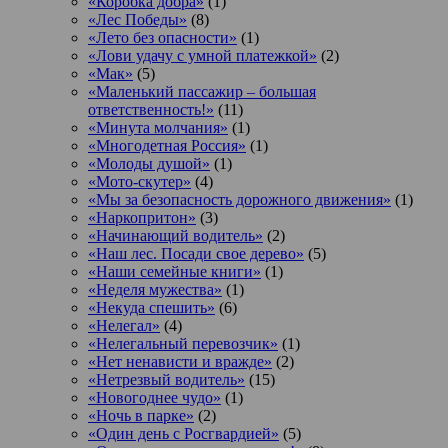
«Коробка добра»
(1)
«Лес Победы»
(8)
«Лето без опасности»
(1)
«Лови удачу с умной платежкой»
(2)
«Мак»
(5)
«Маленький пассажир – большая
ответственность!»
(11)
«Минута молчания»
(1)
«Многодетная Россия»
(1)
«Молоды душой»
(1)
«Мото-скутер»
(4)
«Мы за безопасность дорожного движения»
(1)
«Наркопритон»
(3)
«Начинающий водитель»
(2)
«Наш лес. Посади свое дерево»
(5)
«Наши семейные книги»
(1)
«Неделя мужества»
(1)
«Некуда спешить»
(6)
«Нелегал»
(4)
«Нелегальный перевозчик»
(1)
«Нет ненависти и вражде»
(2)
«Нетрезвый водитель»
(15)
«Новогоднее чудо»
(1)
«Ночь в парке»
(2)
«Один день с Росгвардией»
(5)