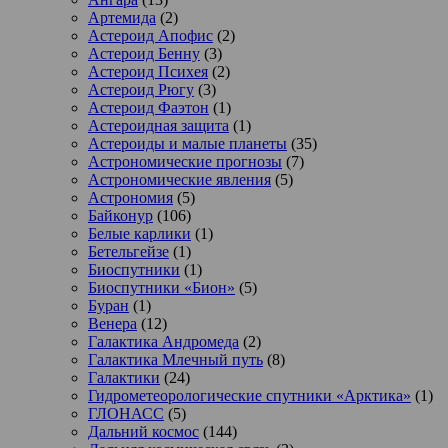
Артемида
(2)
Астероид Апофис
(2)
Астероид Бенну
(3)
Астероид Психея
(2)
Астероид Рюгу
(3)
Астероид Фаэтон
(1)
Астероидная защита
(1)
Астероиды и малые планеты
(35)
Астрономические прогнозы
(7)
Астрономические явления
(5)
Астрономия
(5)
Байконур
(106)
Белые карлики
(1)
Бетельгейзе
(1)
Биоспутники
(1)
Биоспутники «Бион»
(5)
Буран
(1)
Венера
(12)
Галактика Андромеда
(2)
Галактика Млечный путь
(8)
Галактики
(24)
Гидрометеорологические спутники «Арктика»
(1)
ГЛОНАСС
(5)
Дальний космос
(144)