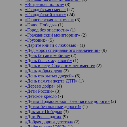
«Встречная полоса»
(8)
«Гвардейская смена»
(27)
«Гвардейский класс»
(24)
«Георгиевская ленточка»
(8)
«Голос Победы»
(1)
«Город без опасности»
(1)
«Гражданский мониторинг»
(2)
«Грузовик»
(5)
«Дарите книги с любовью»
(1)
«Дед мороз специального назначения»
(9)
«День без автомобиля»
(2)
«День белых журавлей»
(1)
«День в лесу. Сохраним лес вместе»
(2)
«День добрых дел»
(2)
«День открытых дверей»
(6)
«День памяти жертв ДТП»
(1)
«Дерево добра»
(4)
«Дети России»
(3)
«Детское кресло
(7)
«Детям Подмосковья – безопасные дороги»
(2)
«Детям-безопасные дороги!»
(1)
«Диктант Победы»
(3)
«Дни Росгвардии»
(9)
«Добрая дорога детства»
(2)
«Добрые дела ЮИД»
(1)