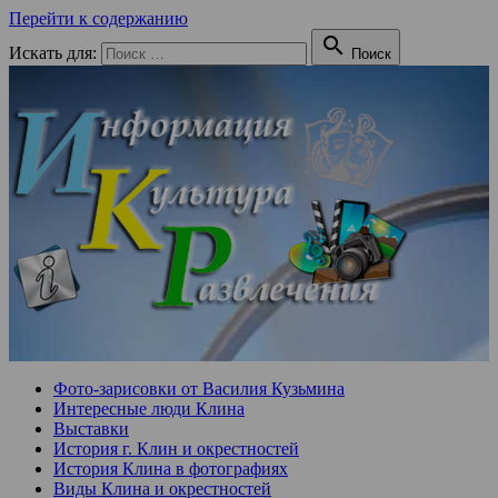
Перейти к содержанию

Искать для:
Поиск
Фото-зарисовки от Василия Кузьмина
Интересные люди Клина
Выставки
История г. Клин и окрестностей
История Клина в фотографиях
Виды Клина и окрестностей