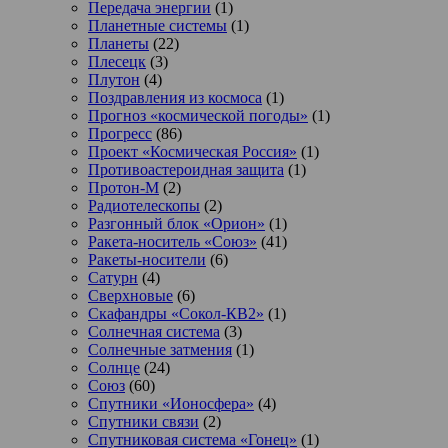
Передача энергии
(1)
Планетные системы
(1)
Планеты
(22)
Плесецк
(3)
Плутон
(4)
Поздравления из космоса
(1)
Прогноз «космической погоды»
(1)
Прогресс
(86)
Проект «Космическая Россия»
(1)
Противоастероидная защита
(1)
Протон-М
(2)
Радиотелескопы
(2)
Разгонный блок «Орион»
(1)
Ракета-носитель «Союз»
(41)
Ракеты-носители
(6)
Сатурн
(4)
Сверхновые
(6)
Скафандры «Сокол-КВ2»
(1)
Солнечная система
(3)
Солнечные затмения
(1)
Солнце
(24)
Союз
(60)
Спутники «Ионосфера»
(4)
Спутники связи
(2)
Спутниковая система «Гонец»
(1)