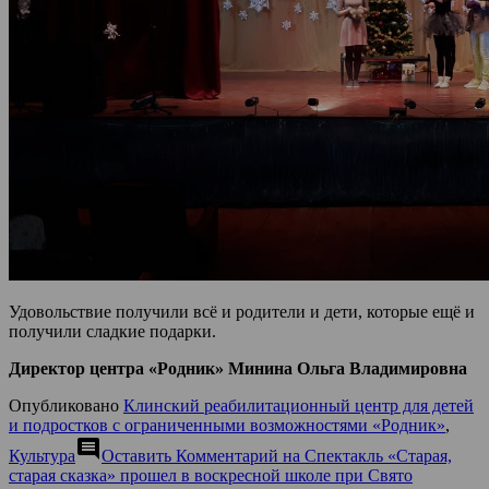
Удовольствие получили всё и родители и дети, которые ещё и
получили сладкие подарки.
Директор центра «Родник» Минина Ольга Владимировна
Опубликовано
Клинский реабилитационный центр для детей
и подростков с ограниченными возможностями «Родник»
,
comment
Культура
Оставить Комментарий
на Спектакль «Старая,
старая сказка» прошел в воскресной школе при Свято