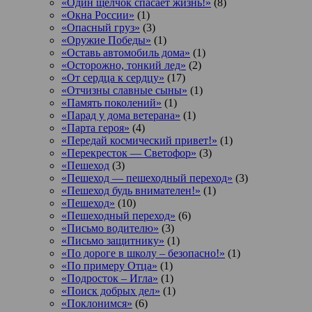
«Один щелчок спасает жизнь!»
(8)
«Окна России»
(1)
«Опасный груз»
(3)
«Оружие Победы»
(1)
«Оставь автомобиль дома»
(1)
«Осторожно, тонкий лед»
(2)
«От сердца к сердцу»
(17)
«Отчизны славные сыны»
(1)
«Память поколений»
(1)
«Парад у дома ветерана»
(1)
«Парта героя»
(4)
«Передай космический привет!»
(1)
«Перекресток — Светофор»
(3)
«Пешеход
(3)
«Пешеход — пешеходный переход»
(3)
«Пешеход будь внимателен!»
(1)
«Пешеход»
(10)
«Пешеходный переход»
(6)
«Письмо водителю»
(3)
«Письмо защитнику»
(1)
«По дороге в школу – безопасно!»
(1)
«По примеру Отца»
(1)
«Подросток ‒ Игла»
(1)
«Поиск добрых дел»
(1)
«Поклонимся»
(6)