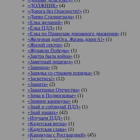
«ДОЛЖНИК»
(4)
«Дорога без Опасности!»
(1)
«Древо Сталинграда»
(1)
«Елка желаний»
(6)
«Ёлка ПДД»
(1)
«Елка по Правилам дорожного движения»
(1)
«Железная дорОга. Жизнь дорогА!»
(1)
«Жилой сектор»
(2)
«Журавли Победы»
(1)
«Завтра была война»
(1)
«Заметный пешеход»
(1)
«Зарница»
(3)
«Зарядка со стражем порядка»
(3)
«Засветись!»
(12)
«Защита»
(2)
«Защитники Отечества»
(1)
«Зима в Подмосковье»
(1)
«Зимние каникулы»
(4)
«Знай и соблюдай ПДД»
(1)
«Знай наших»
(42)
«Изучаем ПДД»
(1)
«Кадетская весна»
(1)
«Кадетская слава»
(1)
«Каникулы с Росгвардией»
(45)