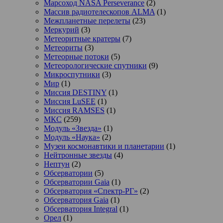
Марсоход NASA Perseverance
(2)
Массив радиотелескопов ALMA
(1)
Межпланетные перелеты
(23)
Меркурий
(3)
Метеоритные кратеры
(7)
Метеориты
(3)
Метеорные потоки
(5)
Метеорологические спутники
(9)
Микроспутники
(3)
Мир
(1)
Миссия DESTINY
(1)
Миссия LuSEE
(1)
Миссия RAMSES
(1)
МКС
(259)
Модуль «Звезда»
(1)
Модуль «Наука»
(2)
Музеи космонавтики и планетарии
(1)
Нейтронные звезды
(4)
Нептун
(2)
Обсерватории
(5)
Обсерватории Gaia
(1)
Обсерватория «Спектр-РГ»
(2)
Обсерватория Gaia
(1)
Обсерватория Integral
(1)
Орел
(1)