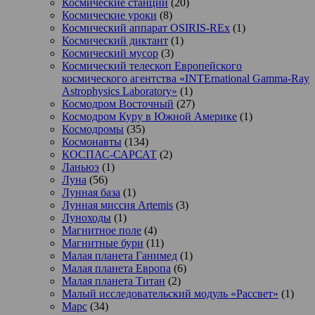
Космические станции
(20)
Космические уроки
(8)
Космический аппарат OSIRIS-REx
(1)
Космический диктант
(1)
Космический мусор
(3)
Космический телескоп Европейского
космического агентства «INTErnational Gamma-Ray
Astrophysics Laboratory»
(1)
Космодром Восточный
(27)
Космодром Куру в Южной Америке
(1)
Космодромы
(35)
Космонавты
(134)
КОСПАС-САРСАТ
(2)
Ланьюэ
(1)
Луна
(56)
Лунная база
(1)
Лунная миссия Artemis
(3)
Луноходы
(1)
Магнитное поле
(4)
Магнитные бури
(11)
Малая планета Ганимед
(1)
Малая планета Европа
(6)
Малая планета Титан
(2)
Малый исследовательский модуль «Рассвет»
(1)
Марс
(34)