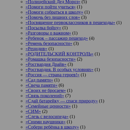
«Полицейский Дед Мороз»
(5)
«Помоги пойти учиться»
(1)
«Помоги собраться в школу»
(1)
«Помочь без лишних слов»
(3)
«Посвящение первоклассников в пешеходы»
(1)
«Посылка бойцу»
(1)
«Разговоры о важном»
(1)
«Ребенок – пассажир пешеход»
(4)
«Ремень безопасности»
(3)
«Рецидив»
(1)
«РОДИТЕЛЬСКИЙ КОНТРОЛЬ»
(1)
«Ромашка безопасности»
(2)
«Росгвардия Драйв»
(3)
«Росгвардия. В особых условиях»
(1)
«Россия — страна героев!»
(1)
«Сад памяти»
(1)
«Свеча памяти»
(6)
«Своих не бросаем»
(1)
«Связь поколений»
(7)
«Сдай батарейку — спаси природу»
(1)
«Семейные ценности»
(1)
«СИМ»
(2)
«Слезь с велосипеда»
(1)
«Сними наушники»
(1)
«Собери ребёнка в школу»
(1)