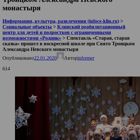
монастыря
Информация, культура, развлечения (infoce-klin.ru)
>
Социальные объекты
>
Клинский реабилитационный
центр для детей и подростков с ограниченными
возможностями «Родник»
>
Спектакль «Старая, старая
сказка» прошел в воскресной школе при Свято Троицком
Александра Невского монастыря
Опубликовано
22.01.2020
Автор
informer
614