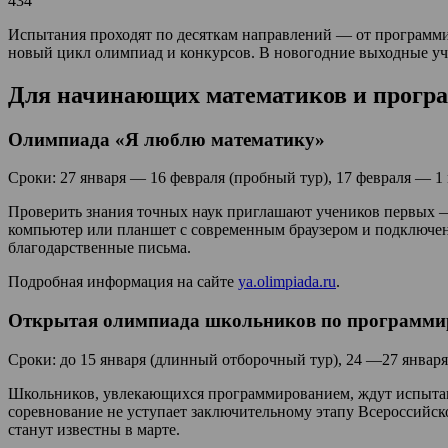
434
Испытания проходят по десяткам направлений — от программиро
новый цикл олимпиад и конкурсов. В новогодние выходные уч
Для начинающих математиков и прогр
Олимпиада «Я люблю математику»
Сроки: 27 января — 16 февраля (пробный тур), 17 февраля — 1 м
Проверить знания точных наук приглашают учеников первых —
компьютер или планшет с современным браузером и подключени
благодарственные письма.
Подробная информация на сайте
ya.olimpiada.ru
.
Открытая олимпиада школьников по программ
Сроки: до 15 января (длинный отборочный тур), 24 —27 января 
Школьников, увлекающихся программированием, ждут испытани
соревнование не уступает заключительному этапу Всероссийс
станут известны в марте.