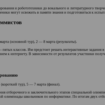
вания и робототехники до вокального и литературного творчест
еники могут освежить в памяти знания и подготовиться к исп
аммистов
арта (основной тур), 2 — 8 марта (результаты).
 пятых классов. Им предстоит решать интерактивные задания в
ем к интернету. В зависимости от результатов участники полу
ированию
(короткий тур), 5 — 7 марта (финал).
я отборочного и заключительного этапов специальной олимпиа
кой олимпиады школьников по информатике. По итогам двух отб