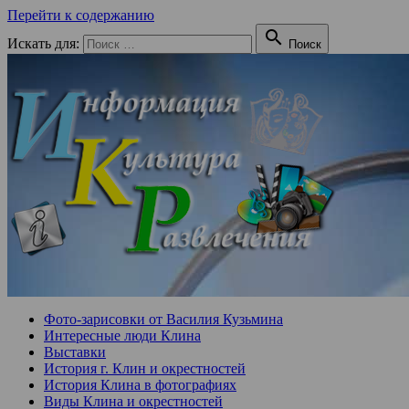
Перейти к содержанию

Искать для:
Поиск
Фото-зарисовки от Василия Кузьмина
Интересные люди Клина
Выставки
История г. Клин и окрестностей
История Клина в фотографиях
Виды Клина и окрестностей