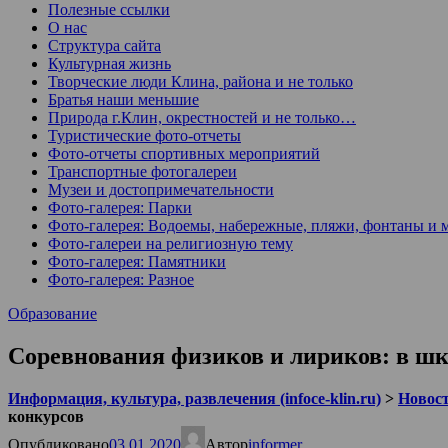
Полезные ссылки
О нас
Структура сайта
Культурная жизнь
Творческие люди Клина, района и не только
Братья наши меньшие
Природа г.Клин, окрестностей и не только…
Туристические фото-отчеты
Фото-отчеты спортивных мероприятий
Транспортные фотогалереи
Музеи и достопримечательности
Фото-галерея: Парки
Фото-галерея: Водоемы, набережные, пляжи, фонтаны и 
Фото-галереи на религиозную тему
Фото-галерея: Памятники
Фото-галерея: Разное
Образование
Соревнования физиков и лириков: в ш
Информация, культура, развлечения (infoce-klin.ru)
>
Новости
конкурсов
Опубликовано
03.01.2020
Автор
informer