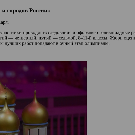
 и городов России»
варя.
участники проводят исследования и оформляют олимпиадные раб
ретий — четвертый, пятый — седьмой, 8–11-й классы. Жюри оцен
ры лучших работ попадают в очный этап олимпиады.