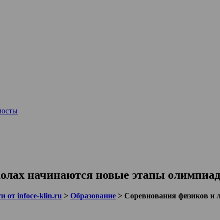
мосты
колах начинаются новые этапы олимпиад
 от infoce-klin.ru
>
Образование
>
Соревнования физиков и 