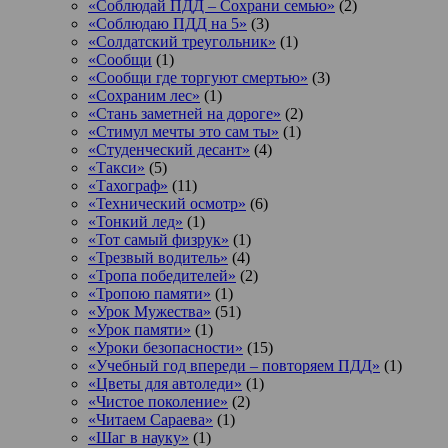
«Соблюдай ПДД – Сохрани семью»
(2)
«Соблюдаю ПДД на 5»
(3)
«Солдатский треугольник»
(1)
«Сообщи
(1)
«Сообщи где торгуют смертью»
(3)
«Сохраним лес»
(1)
«Стань заметней на дороге»
(2)
«Стимул мечты это сам ты»
(1)
«Студенческий десант»
(4)
«Такси»
(5)
«Тахограф»
(11)
«Технический осмотр»
(6)
«Тонкий лед»
(1)
«Тот самый физрук»
(1)
«Трезвый водитель»
(4)
«Тропа победителей»
(2)
«Тропою памяти»
(1)
«Урок Мужества»
(51)
«Урок памяти»
(1)
«Уроки безопасности»
(15)
«Учебный год впереди – повторяем ПДД»
(1)
«Цветы для автоледи»
(1)
«Чистое поколение»
(2)
«Читаем Сараева»
(1)
«Шаг в науку»
(1)