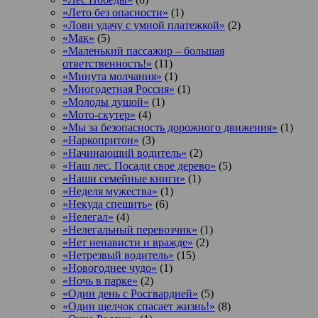
«Лето без опасности»
(1)
«Лови удачу с умной платежкой»
(2)
«Мак»
(5)
«Маленький пассажир – большая
ответственность!»
(11)
«Минута молчания»
(1)
«Многодетная Россия»
(1)
«Молоды душой»
(1)
«Мото-скутер»
(4)
«Мы за безопасность дорожного движения»
(1)
«Наркопритон»
(3)
«Начинающий водитель»
(2)
«Наш лес. Посади свое дерево»
(5)
«Наши семейные книги»
(1)
«Неделя мужества»
(1)
«Некуда спешить»
(6)
«Нелегал»
(4)
«Нелегальный перевозчик»
(1)
«Нет ненависти и вражде»
(2)
«Нетрезвый водитель»
(15)
«Новогоднее чудо»
(1)
«Ночь в парке»
(2)
«Один день с Росгвардией»
(5)
«Один щелчок спасает жизнь!»
(8)