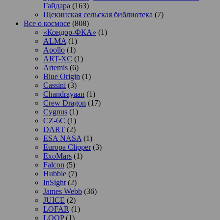
Гайдара
(163)
Щекинская сельская библиотека
(7)
Все о космосе
(808)
«Кондор-ФКА»
(1)
ALMA
(1)
Apollo
(1)
ART-XC
(1)
Artemis
(6)
Blue Origin
(1)
Cassini
(3)
Chandrayaan
(1)
Crew Dragon
(17)
Cygnus
(1)
CZ-6C
(1)
DART
(2)
ESA NASA
(1)
Europa Clipper
(3)
ExoMars
(1)
Falcon
(5)
Hubble
(7)
InSight
(2)
James Webb
(36)
JUICE
(2)
LOFAR
(1)
LOOP
(1)