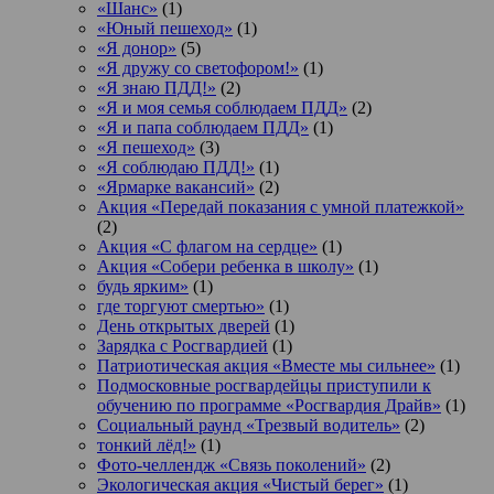
«Шанс»
(1)
«Юный пешеход»
(1)
«Я донор»
(5)
«Я дружу со светофором!»
(1)
«Я знаю ПДД!»
(2)
«Я и моя семья соблюдаем ПДД»
(2)
«Я и папа соблюдаем ПДД»
(1)
«Я пешеход»
(3)
«Я соблюдаю ПДД!»
(1)
«Ярмарке вакансий»
(2)
Акция «Передай показания с умной платежкой»
(2)
Акция «С флагом на сердце»
(1)
Акция «Собери ребенка в школу»
(1)
будь ярким»
(1)
где торгуют смертью»
(1)
День открытых дверей
(1)
Зарядка с Росгвардией
(1)
Патриотическая акция «Вместе мы сильнее»
(1)
Подмосковные росгвардейцы приступили к
обучению по программе «Росгвардия Драйв»
(1)
Социальный раунд «Трезвый водитель»
(2)
тонкий лёд!»
(1)
Фото-челлендж «Связь поколений»
(2)
Экологическая акция «Чистый берег»
(1)