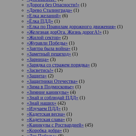
«Дорога без Опасности!»
(1)
«Древо Сталинграда»
(1)
«Елка желаний»
(6)
«Ёлка ПДД»
(1)
«Елка по Правилам дорожного движения»
(1)
«Железная дорОга. Жизнь дорогА!»
(1)
«Жилой сектор»
(2)
«Журавли Победы»
(1)
«Завтра была война»
(1)
«Заметный пешеход»
(1)
«Зарница»
(3)
«Зарядка со стражем порядка»
(3)
«Засветись!»
(12)
«Защита»
(2)
«Защитники Отечества»
(1)
«Зима в Подмосковье»
(1)
«Зимние каникулы»
(4)
«Знай и соблюдай ПДД»
(1)
«Знай наших»
(42)
«Изучаем ПДД»
(1)
«Кадетская весна»
(1)
«Кадетская слава»
(1)
«Каникулы с Росгвардией»
(45)
«Коробка добра»
(1)
«Лес Победы»
(8)