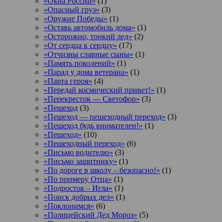
«Окна России»
(1)
«Опасный груз»
(3)
«Оружие Победы»
(1)
«Оставь автомобиль дома»
(1)
«Осторожно, тонкий лед»
(2)
«От сердца к сердцу»
(17)
«Отчизны славные сыны»
(1)
«Память поколений»
(1)
«Парад у дома ветерана»
(1)
«Парта героя»
(4)
«Передай космический привет!»
(1)
«Перекресток — Светофор»
(3)
«Пешеход
(3)
«Пешеход — пешеходный переход»
(3)
«Пешеход будь внимателен!»
(1)
«Пешеход»
(10)
«Пешеходный переход»
(6)
«Письмо водителю»
(3)
«Письмо защитнику»
(1)
«По дороге в школу – безопасно!»
(1)
«По примеру Отца»
(1)
«Подросток ‒ Игла»
(1)
«Поиск добрых дел»
(1)
«Поклонимся»
(6)
«Полицейский Дед Мороз»
(5)