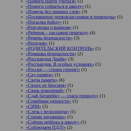
«Помоги пойти учиться»
(1)
«Помоги собраться в школу»
(1)
«Помочь без лишних слов»
(3)
«Посвящение первоклассников в пешеходы»
(1)
«Посылка бойцу»
(1)
«Разговоры о важном»
(1)
«Ребенок – пассажир пешеход»
(4)
«Ремень безопасности»
(3)
«Рецидив»
(1)
«РОДИТЕЛЬСКИЙ КОНТРОЛЬ»
(1)
«Ромашка безопасности»
(2)
«Росгвардия Драйв»
(3)
«Росгвардия. В особых условиях»
(1)
«Россия — страна героев!»
(1)
«Сад памяти»
(1)
«Свеча памяти»
(6)
«Своих не бросаем»
(1)
«Связь поколений»
(7)
«Сдай батарейку — спаси природу»
(1)
«Семейные ценности»
(1)
«СИМ»
(2)
«Слезь с велосипеда»
(1)
«Сними наушники»
(1)
«Собери ребёнка в школу»
(1)
«Соблюдаем ПДД!»
(2)