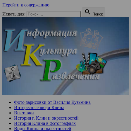
Перейти к содержанию

Искать для:
Поиск
Фото-зарисовки от Василия Кузьмина
Интересные люди Клина
Выставки
История г. Клин и окрестностей
История Клина в фотографиях
Виды Клина и окрестностей