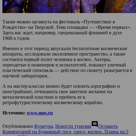
Также можно заглянуть на фестиваль «Путешествие в
Рождество» на Тверской. Тема площадки — «Время первых».
Здесь вас ждет, например, танцевальный флешмоб в духе
1960-х годов.
Именно в этот период запускали беспилотные космические
аппараты, исследовали околоземное пространство, а также
состоялся первый полет человека в космос. Актеры,
переодетые в инженеров и испытателей, покажут уличный
пластический спектакль — действие по сюжету разыграется в
научной лаборатории.
А на мастер-классах можно будет освоить аэрографию и
пинстрайпинг, отчеканить свое заветное желание на
металлической пластине и прибить ее к
ретрофутуристическому космическому кораблю.
Источник:
www.mos.ru
comment
Опубликовано
Культура
,
Новости туризма
Оставить
Комментарий
на Бумажный тигр, танго, космос. Планы на 5