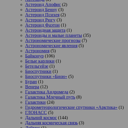
Астероид Апофис
(2)
Астероид Бенну
(3)
Астероид Психея
(2)
Астероид Рюгу
(3)
Астероид Фаэтон
(1)
Астероидная защита
(1)
Астероиды и малые планеты
(35)
Астрономические прогнозы
(7)
Астрономические явления
(5)
Астрономия
(5)
Байконур
(106)
Белые карлики
(1)
Бетельгейзе
(1)
Биоспутники
(1)
Биоспутники «Бион»
(5)
Буран
(1)
Венера
(12)
Галактика Андромеда
(2)
Галактика Млечный путь
(8)
Галактики
(24)
Гидрометеорологические спутники «Арктика»
(1)
ГЛОНАСС
(5)
Дальний космос
(144)
Дальняя космическая связь
(3)
Деймос
(1)