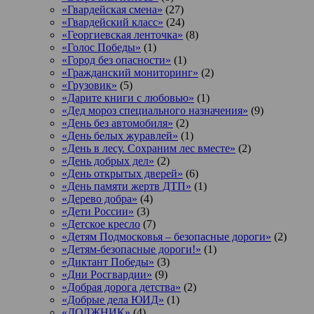
«Гвардейская смена»
(27)
«Гвардейский класс»
(24)
«Георгиевская ленточка»
(8)
«Голос Победы»
(1)
«Город без опасности»
(1)
«Гражданский мониторинг»
(2)
«Грузовик»
(5)
«Дарите книги с любовью»
(1)
«Дед мороз специального назначения»
(9)
«День без автомобиля»
(2)
«День белых журавлей»
(1)
«День в лесу. Сохраним лес вместе»
(2)
«День добрых дел»
(2)
«День открытых дверей»
(6)
«День памяти жертв ДТП»
(1)
«Дерево добра»
(4)
«Дети России»
(3)
«Детское кресло
(7)
«Детям Подмосковья – безопасные дороги»
(2)
«Детям-безопасные дороги!»
(1)
«Диктант Победы»
(3)
«Дни Росгвардии»
(9)
«Добрая дорога детства»
(2)
«Добрые дела ЮИД»
(1)
«ДОЛЖНИК»
(4)