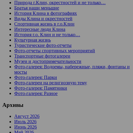
Природа г.Клин, окрестностей и не только…
Братья наши меньшие
История Клина в фотографиях
Виды Клина и окрестностей
Спортивная жизнь в г.о.Клин
Интересные люди Клина
История г.о. Клин и не только…
Культурная жизнь
Туристические фото-отчеты
Фото-отчеты спортивных мероприятий
Транспортные фотогалереи
Музеи и достопримечательности
Фото-галерея: Водоемы, набережные, пляжи, фонтаны и
мосты
Фото-галерея: Парки
Фото-галереи на религиозную тему
Фото-галерея: Памятники
Фото-галерея: Разное
Архивы
Август 2026
Июль 2026
Июнь 2026
Май 2026