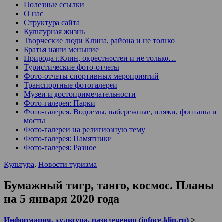
Полезные ссылки
О нас
Структура сайта
Культурная жизнь
Творческие люди Клина, района и не только
Братья наши меньшие
Природа г.Клин, окрестностей и не только…
Туристические фото-отчеты
Фото-отчеты спортивных мероприятий
Транспортные фотогалереи
Музеи и достопримечательности
Фото-галерея: Парки
Фото-галерея: Водоемы, набережные, пляжи, фонтаны и
мосты
Фото-галереи на религиозную тему
Фото-галерея: Памятники
Фото-галерея: Разное
Культура
,
Новости туризма
Бумажный тигр, танго, космос. Планы
на 5 января 2020 года
Информация, культура, развлечения (infoce-klin.ru)
>