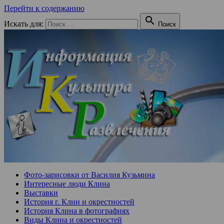
Перейти к содержанию

Искать для:
Поиск
Фото-зарисовки от Василия Кузьмина
Интересные люди Клина
Выставки
История г. Клин и окрестностей
История Клина в фотографиях
Виды Клина и окрестностей