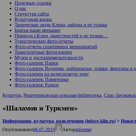
Полезные ссылки
О нас
Структура сайта
Культурная жизнь
Творческие люди Клина, района и не только
Братья наши меньшие
Природа г.Клин, окрестностей и не только…
Туристические фото-отчеты
Фото-отчеты спортивных мероприятий
Транспортные фотогалереи
Музеи и достопримечательности
Фото-галерея: Парки
Фото-галерея: Водоемы, набережные, пляжи, фонтаны и 
Фото-галереи на религиозную тему
Фото-галерея: Памятники
Фото-галерея: Разное
Культура
,
Решетниковская сельская библиотека
,
Спас-Заулковск
«Шаламов и Туркмен»
Информация, культура, развлечения (infoce-klin.ru)
>
Новости
Опубликовано
06.07.2019
Автор
informer