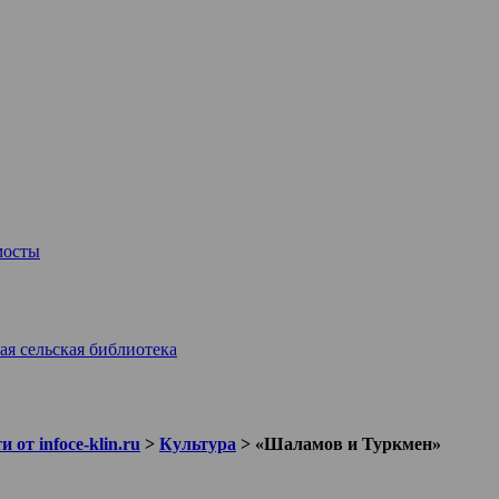
мосты
ая сельская библиотека
 от infoce-klin.ru
>
Культура
>
«Шаламов и Туркмен»