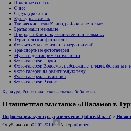
Полезные ссылки
О нас
Структура сайта
Культурная жизнь
Творческие люди Клина, района и не только
Братья наши меньшие
Природа г.Клин, окрестностей и не только…
Туристические фото-отчеты
Фото-отчеты спортивных мероприятий
Транспортные фотогалереи
Музеи и достопримечательности
Фото-галерея: Парки
Фото-галерея: Водоемы, набережные, пляжи, фонтаны и 
Фото-галереи на религиозную тему
Фото-галерея: Памятники
Фото-галерея: Разное
Культура
,
Решетниковская сельская библиотека
Планшетная выставка «Шаламов в Тур
Информация, культура, развлечения (infoce-klin.ru)
>
Новости
Опубликовано
07.07.2019
Автор
informer