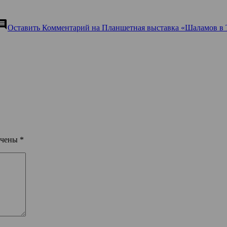
mment
Оставить Комментарий
на Планшетная выставка «Шаламов в 
ечены
*