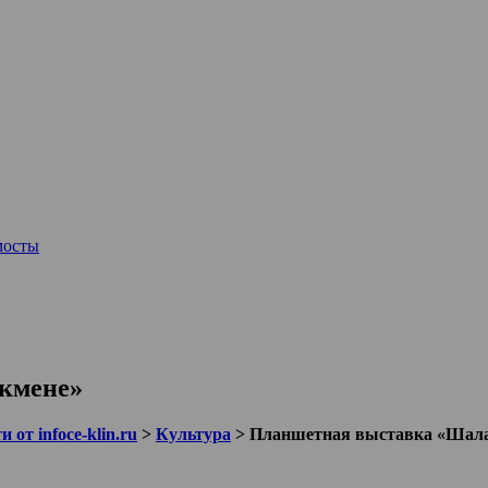
мосты
кмене»
 от infoce-klin.ru
>
Культура
>
Планшетная выставка «Шала