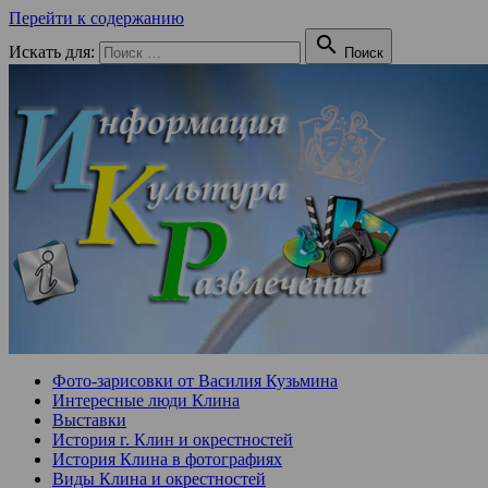
Перейти к содержанию

Искать для:
Поиск
Фото-зарисовки от Василия Кузьмина
Интересные люди Клина
Выставки
История г. Клин и окрестностей
История Клина в фотографиях
Виды Клина и окрестностей