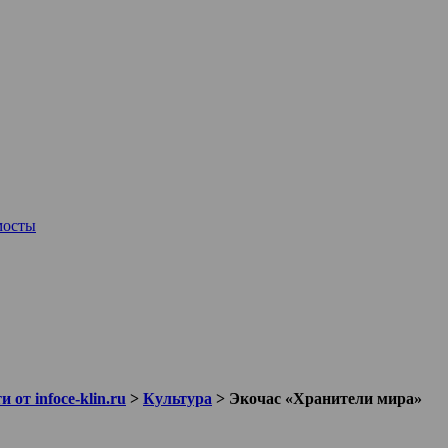
мосты
 от infoce-klin.ru
>
Культура
>
Экочас «Хранители мира»