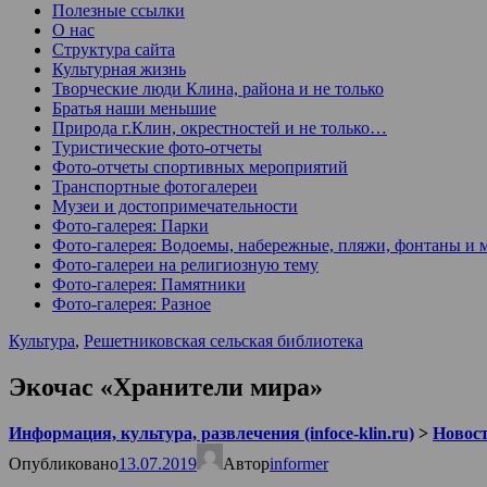
Полезные ссылки
О нас
Структура сайта
Культурная жизнь
Творческие люди Клина, района и не только
Братья наши меньшие
Природа г.Клин, окрестностей и не только…
Туристические фото-отчеты
Фото-отчеты спортивных мероприятий
Транспортные фотогалереи
Музеи и достопримечательности
Фото-галерея: Парки
Фото-галерея: Водоемы, набережные, пляжи, фонтаны и 
Фото-галереи на религиозную тему
Фото-галерея: Памятники
Фото-галерея: Разное
Культура
,
Решетниковская сельская библиотека
Экочас «Хранители мира»
Информация, культура, развлечения (infoce-klin.ru)
>
Новости
Опубликовано
13.07.2019
Автор
informer