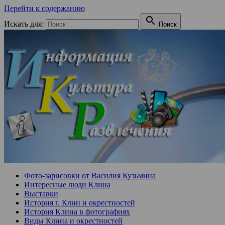
Перейти к содержанию

Искать для:
Поиск
Фото-зарисовки от Василия Кузьмина
Интересные люди Клина
Выставки
История г. Клин и окрестностей
История Клина в фотографиях
Виды Клина и окрестностей