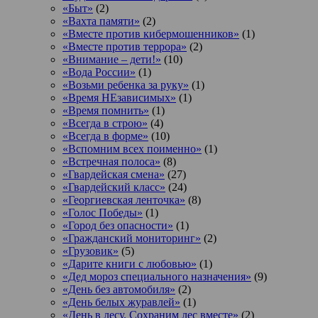
«Быт»
(2)
«Вахта памяти»
(2)
«Вместе против кибермошенников»
(1)
«Вместе против террора»
(2)
«Внимание – дети!»
(10)
«Вода России»
(1)
«Возьми ребенка за руку»
(1)
«Время НЕзависимых»
(1)
«Время помнить»
(1)
«Всегда в строю»
(4)
«Всегда в форме»
(10)
«Вспомним всех поименно»
(1)
«Встречная полоса»
(8)
«Гвардейская смена»
(27)
«Гвардейский класс»
(24)
«Георгиевская ленточка»
(8)
«Голос Победы»
(1)
«Город без опасности»
(1)
«Гражданский мониторинг»
(2)
«Грузовик»
(5)
«Дарите книги с любовью»
(1)
«Дед мороз специального назначения»
(9)
«День без автомобиля»
(2)
«День белых журавлей»
(1)
«День в лесу. Сохраним лес вместе»
(2)