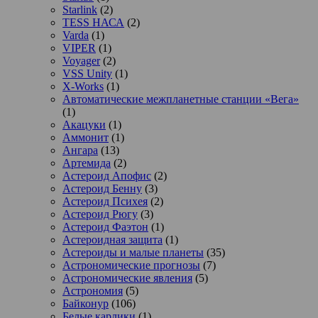
Starlink
(2)
TESS НАСА
(2)
Varda
(1)
VIPER
(1)
Voyager
(2)
VSS Unity
(1)
X-Works
(1)
Автоматические межпланетные станции «Вега»
(1)
Акацуки
(1)
Аммонит
(1)
Ангара
(13)
Артемида
(2)
Астероид Апофис
(2)
Астероид Бенну
(3)
Астероид Психея
(2)
Астероид Рюгу
(3)
Астероид Фаэтон
(1)
Астероидная защита
(1)
Астероиды и малые планеты
(35)
Астрономические прогнозы
(7)
Астрономические явления
(5)
Астрономия
(5)
Байконур
(106)
Белые карлики
(1)