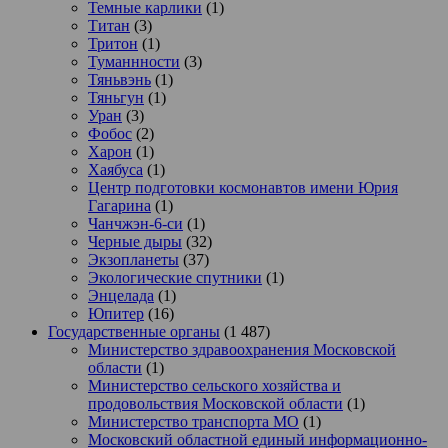
Темные карлики
(1)
Титан
(3)
Тритон
(1)
Туманнности
(3)
Тяньвэнь
(1)
Тяньгун
(1)
Уран
(3)
Фобос
(2)
Харон
(1)
Хаябуса
(1)
Центр подготовки космонавтов имени Юрия
Гагарина
(1)
Чанчжэн-6-си
(1)
Черные дыры
(32)
Экзопланеты
(37)
Экологические спутники
(1)
Энцелада
(1)
Юпитер
(16)
Государственные органы
(1 487)
Министерство здравоохранения Московской
области
(1)
Министерство сельского хозяйства и
продовольствия Московской области
(1)
Министерство транспорта МО
(1)
Московский областной единый информационно-