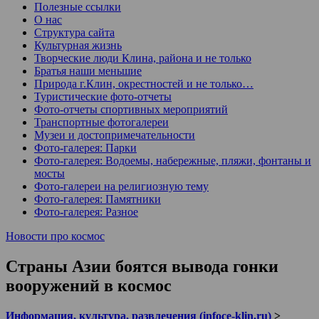
Полезные ссылки
О нас
Структура сайта
Культурная жизнь
Творческие люди Клина, района и не только
Братья наши меньшие
Природа г.Клин, окрестностей и не только…
Туристические фото-отчеты
Фото-отчеты спортивных мероприятий
Транспортные фотогалереи
Музеи и достопримечательности
Фото-галерея: Парки
Фото-галерея: Водоемы, набережные, пляжи, фонтаны и
мосты
Фото-галереи на религиозную тему
Фото-галерея: Памятники
Фото-галерея: Разное
Новости про космос
Страны Азии боятся вывода гонки
вооружений в космос
Информация, культура, развлечения (infoce-klin.ru)
>