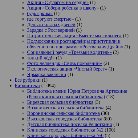
Акция «С флагом на сердце»
(1)
Акция «Собери ребенка в школу»
(1)
будь ярким»
(1)
где торгуют смертью»
(1)
День открытых дверей
(1)
Зарядка с Росгвардией
(1)
Патриотическая акция «Вместе мы сильнее»
(1)
Подмосковные росгвардейцы приступили к
обучению по программе «Росгвардия Драйв»
(1)
Социальный раунд «Трезвый водитель»
(2)
тонкий лёд!»
(1)
Фото-челлендж «Связь поколений»
(2)
Экологическая акция «Чистый берег»
(1)
Ярмарка вакансий
(1)
Без рубрики
(1)
Библиотеки
(1 094)
Библиотека имени Юрия Петровича Артюхина
(Решоткинская сельская библиотека)
(18)
Биревская сельская библиотека
(3)
Воздвиженская сельская библиотека
(4)
Воронинская сельская библиотека
(30)
Высоковская городская библиотека
(80)
Детская библиотека поселка Решоткино
(1)
Клинская городская библиотека №2
(100)
Клинская городская библиотека №6
(5)