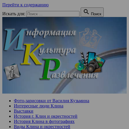
Перейти к содержанию

Искать для:
Поиск
Фото-зарисовки от Василия Кузьмина
Интересные люди Клина
Выставки
История г. Клин и окрестностей
История Клина в фотографиях
Виды Клина и окрестностей