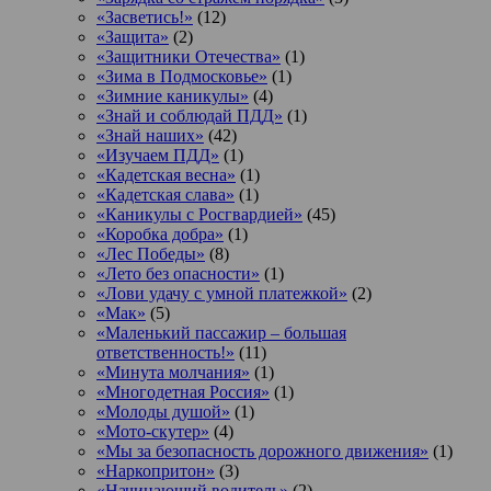
«Засветись!»
(12)
«Защита»
(2)
«Защитники Отечества»
(1)
«Зима в Подмосковье»
(1)
«Зимние каникулы»
(4)
«Знай и соблюдай ПДД»
(1)
«Знай наших»
(42)
«Изучаем ПДД»
(1)
«Кадетская весна»
(1)
«Кадетская слава»
(1)
«Каникулы с Росгвардией»
(45)
«Коробка добра»
(1)
«Лес Победы»
(8)
«Лето без опасности»
(1)
«Лови удачу с умной платежкой»
(2)
«Мак»
(5)
«Маленький пассажир – большая
ответственность!»
(11)
«Минута молчания»
(1)
«Многодетная Россия»
(1)
«Молоды душой»
(1)
«Мото-скутер»
(4)
«Мы за безопасность дорожного движения»
(1)
«Наркопритон»
(3)
«Начинающий водитель»
(2)