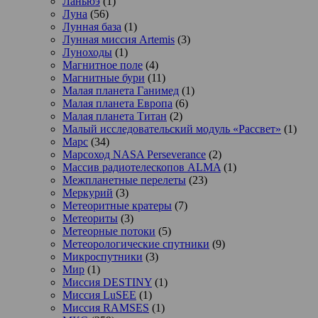
Ланьюэ
(1)
Луна
(56)
Лунная база
(1)
Лунная миссия Artemis
(3)
Луноходы
(1)
Магнитное поле
(4)
Магнитные бури
(11)
Малая планета Ганимед
(1)
Малая планета Европа
(6)
Малая планета Титан
(2)
Малый исследовательский модуль «Рассвет»
(1)
Марс
(34)
Марсоход NASA Perseverance
(2)
Массив радиотелескопов ALMA
(1)
Межпланетные перелеты
(23)
Меркурий
(3)
Метеоритные кратеры
(7)
Метеориты
(3)
Метеорные потоки
(5)
Метеорологические спутники
(9)
Микроспутники
(3)
Мир
(1)
Миссия DESTINY
(1)
Миссия LuSEE
(1)
Миссия RAMSES
(1)