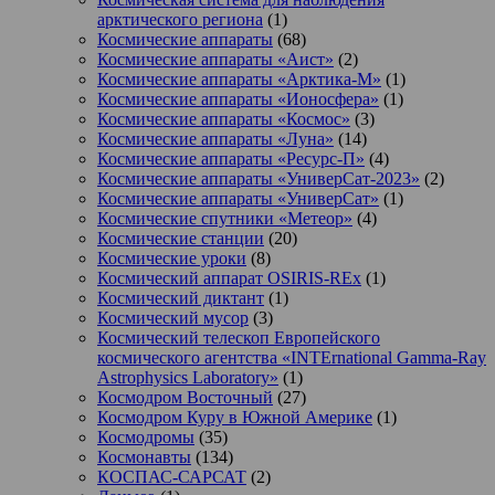
арктического региона
(1)
Космические аппараты
(68)
Космические аппараты «Аист»
(2)
Космические аппараты «Арктика-М»
(1)
Космические аппараты «Ионосфера»
(1)
Космические аппараты «Космос»
(3)
Космические аппараты «Луна»
(14)
Космические аппараты «Ресурс-П»
(4)
Космические аппараты «УниверСат-2023»
(2)
Космические аппараты «УниверСат»
(1)
Космические спутники «Метеор»
(4)
Космические станции
(20)
Космические уроки
(8)
Космический аппарат OSIRIS-REx
(1)
Космический диктант
(1)
Космический мусор
(3)
Космический телескоп Европейского
космического агентства «INTErnational Gamma-Ray
Astrophysics Laboratory»
(1)
Космодром Восточный
(27)
Космодром Куру в Южной Америке
(1)
Космодромы
(35)
Космонавты
(134)
КОСПАС-САРСАТ
(2)