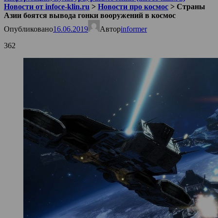
Новости от infoce-klin.ru
>
Новости про космос
>
Страны
Азии боятся вывода гонки вооружений в космос
Опубликовано
16.06.2019
Автор
informer
362