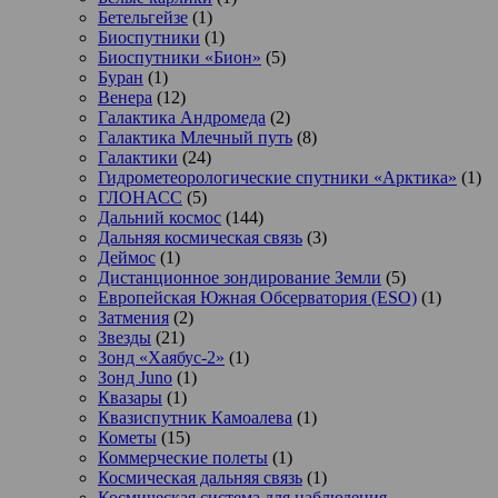
Бетельгейзе
(1)
Биоспутники
(1)
Биоспутники «Бион»
(5)
Буран
(1)
Венера
(12)
Галактика Андромеда
(2)
Галактика Млечный путь
(8)
Галактики
(24)
Гидрометеорологические спутники «Арктика»
(1)
ГЛОНАСС
(5)
Дальний космос
(144)
Дальняя космическая связь
(3)
Деймос
(1)
Дистанционное зондирование Земли
(5)
Европейская Южная Обсерватория (ESO)
(1)
Затмения
(2)
Звезды
(21)
Зонд «Хаябус-2»
(1)
Зонд Juno
(1)
Квазары
(1)
Квазиспутник Камоалева
(1)
Кометы
(15)
Коммерческие полеты
(1)
Космическая дальняя связь
(1)
Космическая система для наблюдения