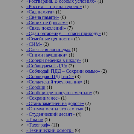
«Росгвардия. В особых условиях»
(1)
«Россия — страна героев!»
(1)
«Сад памяти»
(1)
«Свеча памяти»
(6)
«Своих не бросаем»
(1)
«Связь поколений»
(7)
«Сдай батарейку — спаси природу»
(1)
«Семейные ценности»
(1)
«СИМ»
(2)
«Слезь с велосипеда»
(1)
«Сними наушники»
(1)
«Собери ребёнка в школу»
(1)
«Соблюдаем ПДД!»
(2)
«Соблюдай ПДД – Сохрани семью»
(2)
«Соблюдаю ПДД на 5»
(3)
«Солдатский треугольник»
(1)
«Сообщи
(1)
«Сообщи где торгуют смертью»
(3)
«Сохраним лес»
(1)
«Стань заметней на дороге»
(2)
«Стимул мечты это сам ты»
(1)
«Студенческий десант»
(4)
«Такси»
(5)
«Тахограф»
(11)
«Технический осмотр»
(6)