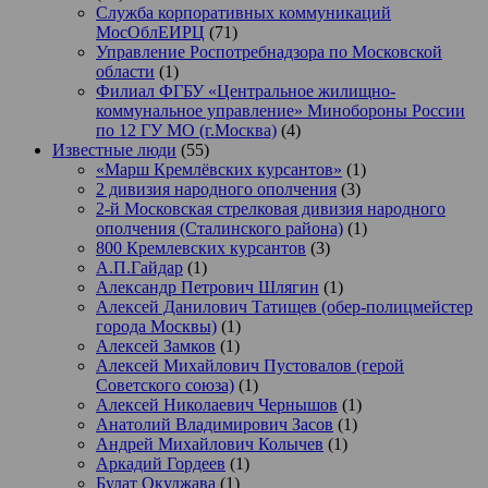
Служба корпоративных коммуникаций
МосОблЕИРЦ
(71)
Управление Роспотребнадзора по Московской
области
(1)
Филиал ФГБУ «Центральное жилищно-
коммунальное управление» Минобороны России
по 12 ГУ МО (г.Москва)
(4)
Известные люди
(55)
«Марш Кремлёвских курсантов»
(1)
2 дивизия народного ополчения
(3)
2-й Московская стрелковая дивизия народного
ополчения (Сталинского района)
(1)
800 Кремлевских курсантов
(3)
А.П.Гайдар
(1)
Александр Петрович Шлягин
(1)
Алексей Данилович Татищев (обер-полицмейстер
города Москвы)
(1)
Алексей Замков
(1)
Алексей Михайлович Пустовалов (герой
Советского союза)
(1)
Алексей Николаевич Чернышов
(1)
Анатолий Владимирович Засов
(1)
Андрей Михайлович Колычев
(1)
Аркадий Гордеев
(1)
Булат Окуджава
(1)