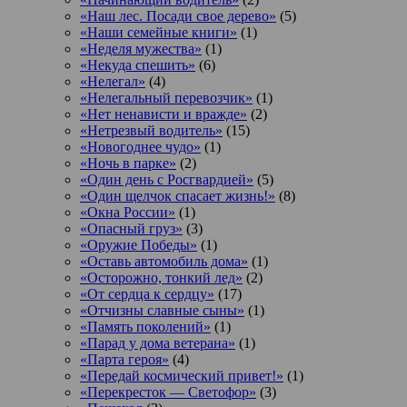
«Наш лес. Посади свое дерево»
(5)
«Наши семейные книги»
(1)
«Неделя мужества»
(1)
«Некуда спешить»
(6)
«Нелегал»
(4)
«Нелегальный перевозчик»
(1)
«Нет ненависти и вражде»
(2)
«Нетрезвый водитель»
(15)
«Новогоднее чудо»
(1)
«Ночь в парке»
(2)
«Один день с Росгвардией»
(5)
«Один щелчок спасает жизнь!»
(8)
«Окна России»
(1)
«Опасный груз»
(3)
«Оружие Победы»
(1)
«Оставь автомобиль дома»
(1)
«Осторожно, тонкий лед»
(2)
«От сердца к сердцу»
(17)
«Отчизны славные сыны»
(1)
«Память поколений»
(1)
«Парад у дома ветерана»
(1)
«Парта героя»
(4)
«Передай космический привет!»
(1)
«Перекресток — Светофор»
(3)