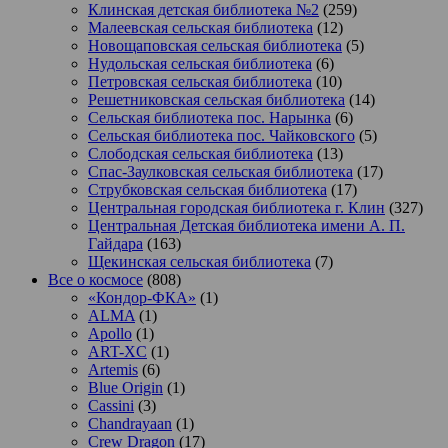
Клинская детская библиотека №2
(259)
Малеевская сельская библиотека
(12)
Новощаповская сельская библиотека
(5)
Нудольская сельская библиотека
(6)
Петровская сельская библиотека
(10)
Решетниковская сельская библиотека
(14)
Сельская библиотека пос. Нарынка
(6)
Сельская библиотека пос. Чайковского
(5)
Слободская сельская библиотека
(13)
Спас-Заулковская сельская библиотека
(17)
Струбковская сельская библиотека
(17)
Центральная городская библиотека г. Клин
(327)
Центральная Детская библиотека имени А. П.
Гайдара
(163)
Щекинская сельская библиотека
(7)
Все о космосе
(808)
«Кондор-ФКА»
(1)
ALMA
(1)
Apollo
(1)
ART-XC
(1)
Artemis
(6)
Blue Origin
(1)
Cassini
(3)
Chandrayaan
(1)
Crew Dragon
(17)