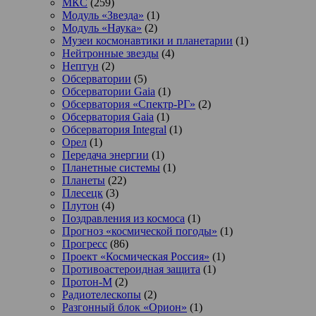
МКС
(259)
Модуль «Звезда»
(1)
Модуль «Наука»
(2)
Музеи космонавтики и планетарии
(1)
Нейтронные звезды
(4)
Нептун
(2)
Обсерватории
(5)
Обсерватории Gaia
(1)
Обсерватория «Спектр-РГ»
(2)
Обсерватория Gaia
(1)
Обсерватория Integral
(1)
Орел
(1)
Передача энергии
(1)
Планетные системы
(1)
Планеты
(22)
Плесецк
(3)
Плутон
(4)
Поздравления из космоса
(1)
Прогноз «космической погоды»
(1)
Прогресс
(86)
Проект «Космическая Россия»
(1)
Противоастероидная защита
(1)
Протон-М
(2)
Радиотелескопы
(2)
Разгонный блок «Орион»
(1)