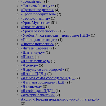
«Тонкий лед»
(1)
«Тот самый физрук»
(1)
«Трезвый водитель»
(4)
«Тропа победителей»
(2)
«Тропою памяти»
(1)
«Урок Мужества»
(51)
«Урок памяти»
(1)
«Уроки безопасности»
(15)
«Учебный год впереди – повторяем ПДД»
(1)
«Цветы для автоледи»
(1)
«Чистое поколение»
(2)
«Читаем Сараева»
(1)
«Шаг в науку»
(1)
«Шанс»
(1)
«Юный пешеход»
(1)
«Я донор»
(5)
«Я дружу со светофором!»
(1)
«Я знаю ПДД!»
(2)
«Я и моя семья соблюдаем ПДД»
(2)
«Я и папа соблюдаем ПДД»
(1)
«Я пешеход»
(3)
«Я соблюдаю ПДД!»
(1)
«Ярмарке вакансий»
(2)
Акция «Передай показания с умной платежкой»
(2)