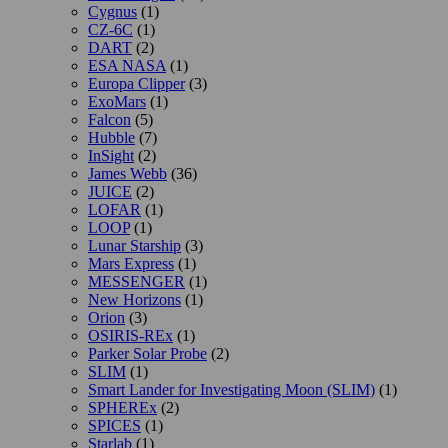
Cygnus
(1)
CZ-6C
(1)
DART
(2)
ESA NASA
(1)
Europa Clipper
(3)
ExoMars
(1)
Falcon
(5)
Hubble
(7)
InSight
(2)
James Webb
(36)
JUICE
(2)
LOFAR
(1)
LOOP
(1)
Lunar Starship
(3)
Mars Express
(1)
MESSENGER
(1)
New Horizons
(1)
Orion
(3)
OSIRIS-REx
(1)
Parker Solar Probe
(2)
SLIM
(1)
Smart Lander for Investigating Moon (SLIM)
(1)
SPHEREx
(2)
SPICES
(1)
Starlab
(1)