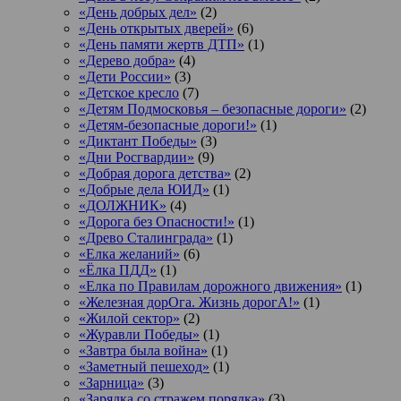
«День добрых дел»
(2)
«День открытых дверей»
(6)
«День памяти жертв ДТП»
(1)
«Дерево добра»
(4)
«Дети России»
(3)
«Детское кресло
(7)
«Детям Подмосковья – безопасные дороги»
(2)
«Детям-безопасные дороги!»
(1)
«Диктант Победы»
(3)
«Дни Росгвардии»
(9)
«Добрая дорога детства»
(2)
«Добрые дела ЮИД»
(1)
«ДОЛЖНИК»
(4)
«Дорога без Опасности!»
(1)
«Древо Сталинграда»
(1)
«Елка желаний»
(6)
«Ёлка ПДД»
(1)
«Елка по Правилам дорожного движения»
(1)
«Железная дорОга. Жизнь дорогА!»
(1)
«Жилой сектор»
(2)
«Журавли Победы»
(1)
«Завтра была война»
(1)
«Заметный пешеход»
(1)
«Зарница»
(3)
«Зарядка со стражем порядка»
(3)