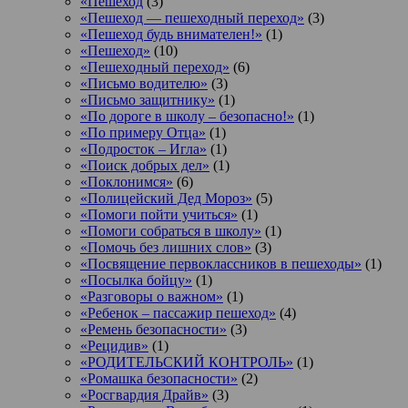
«Пешеход
(3)
«Пешеход — пешеходный переход»
(3)
«Пешеход будь внимателен!»
(1)
«Пешеход»
(10)
«Пешеходный переход»
(6)
«Письмо водителю»
(3)
«Письмо защитнику»
(1)
«По дороге в школу – безопасно!»
(1)
«По примеру Отца»
(1)
«Подросток ‒ Игла»
(1)
«Поиск добрых дел»
(1)
«Поклонимся»
(6)
«Полицейский Дед Мороз»
(5)
«Помоги пойти учиться»
(1)
«Помоги собраться в школу»
(1)
«Помочь без лишних слов»
(3)
«Посвящение первоклассников в пешеходы»
(1)
«Посылка бойцу»
(1)
«Разговоры о важном»
(1)
«Ребенок – пассажир пешеход»
(4)
«Ремень безопасности»
(3)
«Рецидив»
(1)
«РОДИТЕЛЬСКИЙ КОНТРОЛЬ»
(1)
«Ромашка безопасности»
(2)
«Росгвардия Драйв»
(3)