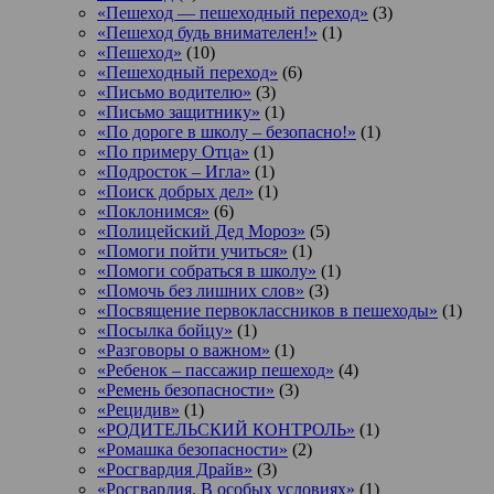
«Пешеход — пешеходный переход»
(3)
«Пешеход будь внимателен!»
(1)
«Пешеход»
(10)
«Пешеходный переход»
(6)
«Письмо водителю»
(3)
«Письмо защитнику»
(1)
«По дороге в школу – безопасно!»
(1)
«По примеру Отца»
(1)
«Подросток ‒ Игла»
(1)
«Поиск добрых дел»
(1)
«Поклонимся»
(6)
«Полицейский Дед Мороз»
(5)
«Помоги пойти учиться»
(1)
«Помоги собраться в школу»
(1)
«Помочь без лишних слов»
(3)
«Посвящение первоклассников в пешеходы»
(1)
«Посылка бойцу»
(1)
«Разговоры о важном»
(1)
«Ребенок – пассажир пешеход»
(4)
«Ремень безопасности»
(3)
«Рецидив»
(1)
«РОДИТЕЛЬСКИЙ КОНТРОЛЬ»
(1)
«Ромашка безопасности»
(2)
«Росгвардия Драйв»
(3)
«Росгвардия. В особых условиях»
(1)