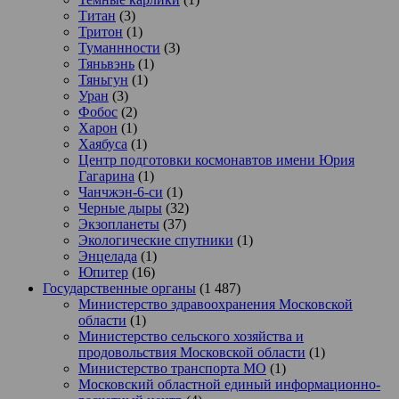
Титан
(3)
Тритон
(1)
Туманнности
(3)
Тяньвэнь
(1)
Тяньгун
(1)
Уран
(3)
Фобос
(2)
Харон
(1)
Хаябуса
(1)
Центр подготовки космонавтов имени Юрия
Гагарина
(1)
Чанчжэн-6-си
(1)
Черные дыры
(32)
Экзопланеты
(37)
Экологические спутники
(1)
Энцелада
(1)
Юпитер
(16)
Государственные органы
(1 487)
Министерство здравоохранения Московской
области
(1)
Министерство сельского хозяйства и
продовольствия Московской области
(1)
Министерство транспорта МО
(1)
Московский областной единый информационно-