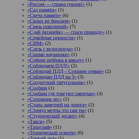
«Россия — страна героев!»
(1)
«Сад памяти»
(1)
«Свеча памяти»
(6)
«Своих не бросаем»
(1)
«Связь поколений»
(7)
«Сдай батарейку — спаси природу»
(1)
«Семейные ценности»
(1)
«СИМ»
(2)
«Слезь с велосипеда»
(1)
«Сними наушники»
(1)
«Собери ребёнка в школу»
(1)
«Соблюдаем ПДД!»
(2)
«Соблюдай ПДД – Сохрани семью»
(2)
«Соблюдаю ПДД на 5»
(3)
«Солдатский треугольник»
(1)
«Сообщи
(1)
«Сообщи где торгуют смертью»
(3)
«Сохраним лес»
(1)
«Стань заметней на дороге»
(2)
«Стимул мечты это сам ты»
(1)
«Студенческий десант»
(4)
«Такси»
(5)
«Тахограф»
(11)
«Технический осмотр»
(6)
«Тонкий лед»
(1)