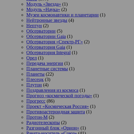
Модуль «Звезда»
(1)
Модуль «Наука»
(2)
Музеи космонавтики и планетарии
(1)
Нейтронные звезды
(4)
Нептун
(2)
Обсерватории
(5)
Обсерватории Gaia
(1)
Обсерватория «Спектр-РГ»
(2)
Обсерватория Gaia
(1)
Обсерватория Integral
(1)
Орел
(1)
Передача энергии
(1)
Планетные системы
(1)
Планеты
(22)
Плесецк
(3)
Плутон
(4)
Поздравления из космоса
(1)
Прогноз «космической погоды»
(1)
Прогресс
(86)
Проект «Космическая Россия»
(1)
Противоастероидная защита
(1)
Протон-М
(2)
Радиотелескопы
(2)
Разгонный блок «Орион»
(1)
Ракета-носитель «Союз»
(41)