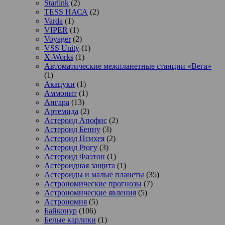
Starlink
(2)
TESS НАСА
(2)
Varda
(1)
VIPER
(1)
Voyager
(2)
VSS Unity
(1)
X-Works
(1)
Автоматические межпланетные станции «Вега»
(1)
Акацуки
(1)
Аммонит
(1)
Ангара
(13)
Артемида
(2)
Астероид Апофис
(2)
Астероид Бенну
(3)
Астероид Психея
(2)
Астероид Рюгу
(3)
Астероид Фаэтон
(1)
Астероидная защита
(1)
Астероиды и малые планеты
(35)
Астрономические прогнозы
(7)
Астрономические явления
(5)
Астрономия
(5)
Байконур
(106)
Белые карлики
(1)