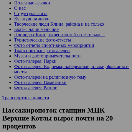
Полезные ссылки
О нас
Структура сайта
Культурная жизнь
Творческие люди Клина, района и не только
Братья наши меньшие
Природа г.Клин, окрестностей и не только…
Туристические фото-отчеты
Фото-отчеты спортивных мероприятий
Транспортные фотогалереи
Музеи и достопримечательности
Фото-галерея: Парки
Фото-галерея: Водоемы, набережные, пляжи, фонтаны и
мосты
Фото-галереи на религиозную тему
Фото-галерея: Памятники
Фото-галерея: Разное
Транспортные новости
Пассажиропоток станции МЦК
Верхние Котлы вырос почти на 20
процентов