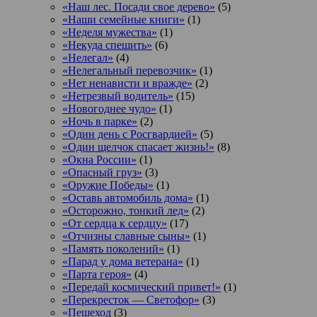
«Наш лес. Посади свое дерево»
(5)
«Наши семейные книги»
(1)
«Неделя мужества»
(1)
«Некуда спешить»
(6)
«Нелегал»
(4)
«Нелегальный перевозчик»
(1)
«Нет ненависти и вражде»
(2)
«Нетрезвый водитель»
(15)
«Новогоднее чудо»
(1)
«Ночь в парке»
(2)
«Один день с Росгвардией»
(5)
«Один щелчок спасает жизнь!»
(8)
«Окна России»
(1)
«Опасный груз»
(3)
«Оружие Победы»
(1)
«Оставь автомобиль дома»
(1)
«Осторожно, тонкий лед»
(2)
«От сердца к сердцу»
(17)
«Отчизны славные сыны»
(1)
«Память поколений»
(1)
«Парад у дома ветерана»
(1)
«Парта героя»
(4)
«Передай космический привет!»
(1)
«Перекресток — Светофор»
(3)
«Пешеход
(3)