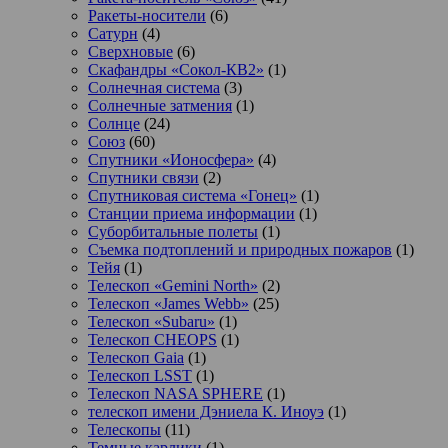
Ракеты-носители
(6)
Сатурн
(4)
Сверхновые
(6)
Скафандры «Сокол-КВ2»
(1)
Солнечная система
(3)
Солнечные затмения
(1)
Солнце
(24)
Союз
(60)
Спутники «Ионосфера»
(4)
Спутники связи
(2)
Спутниковая система «Гонец»
(1)
Станции приема информации
(1)
Суборбитальные полеты
(1)
Съемка подтоплений и природных пожаров
(1)
Тейя
(1)
Телескоп «Gemini North»
(2)
Телескоп «James Webb»
(25)
Телескоп «Subaru»
(1)
Телескоп CHEOPS
(1)
Телескоп Gaia
(1)
Телескоп LSST
(1)
Телескоп NASA SPHERE
(1)
телескоп имени Дэниела К. Иноуэ
(1)
Телескопы
(11)
Темные карлики
(1)