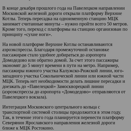
В конце декабря прошлого года на Павелецком направлении
Московской железной дороги открыли платформу Верхние
Котлы. Теперь пересадка на одноименную станцию МЦК
занимает считанные минуты – нужно пройти всего 50 метров.
Кроме того, переход с платформы на станцию организован по
принципу «сухие ноги».
На новой платформе Верхние Котлы останавливаются
аэроэкспрессы. Благодаря промежуточной остановке
пассажирам стало удобнее добираться до аэропорта
Домодедово или обратно домой. За счет этого пассажиры
экономят до 5 минут времени в пути на метро. Например,
пассажиры южного участка Калужско-Рижской линии, юго-
западного участка Сокольнической линии или южной части
МЦК. Теперь нет необходимости делать лишние пересадки и
доезжать до «Павелецкой» Замоскворецкой линии
(аэроэкспрессы до аэропорта «Домодедово» отправляются от
Павелецкого вокзала).
Интеграция Московского центрального кольца с
транспортной системой столицы продолжится в этом году.
Так, в течение этого года планируется перенести платформу
Северянин Ярославского направления железной дороги
ближе к МЦК Ростокино.