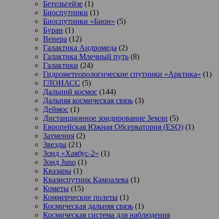
Бетельгейзе
(1)
Биоспутники
(1)
Биоспутники «Бион»
(5)
Буран
(1)
Венера
(12)
Галактика Андромеда
(2)
Галактика Млечный путь
(8)
Галактики
(24)
Гидрометеорологические спутники «Арктика»
(1)
ГЛОНАСС
(5)
Дальний космос
(144)
Дальняя космическая связь
(3)
Деймос
(1)
Дистанционное зондирование Земли
(5)
Европейская Южная Обсерватория (ESO)
(1)
Затмения
(2)
Звезды
(21)
Зонд «Хаябус-2»
(1)
Зонд Juno
(1)
Квазары
(1)
Квазиспутник Камоалева
(1)
Кометы
(15)
Коммерческие полеты
(1)
Космическая дальняя связь
(1)
Космическая система для наблюдения