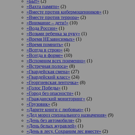
«Быт»
(2)
«Вахта памяти»
(2)
«Вместе против кибермошенников»
(1)
«Вместе против террора»
(2)
«Внимание – дети!»
(10)
«Вода России»
(1)
«Возьми ребенка за руку»
(1)
«Время НЕзависимых»
(1)
«Время помнить»
(1)
«Всегда в строю»
(4)
«Всегда в форме»
(10)
«Вспомним всех поименно»
(1)
«Встречная полоса»
(8)
«Гвардейская смена»
(27)
«Гвардейский класс»
(24)
«Георгиевская ленточка»
(8)
«Голос Победы»
(1)
«Город без опасности»
(1)
«Гражданский мониторинг»
(2)
«Грузовик»
(5)
«Дарите книги с любовью»
(1)
«Дед мороз специального назначения»
(9)
«День без автомобиля»
(2)
«День белых журавлей»
(1)
«День в лесу. Сохраним лес вместе»
(2)