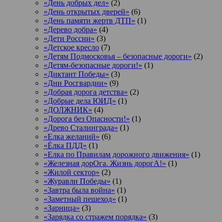
«День добрых дел»
(2)
«День открытых дверей»
(6)
«День памяти жертв ДТП»
(1)
«Дерево добра»
(4)
«Дети России»
(3)
«Детское кресло
(7)
«Детям Подмосковья – безопасные дороги»
(2)
«Детям-безопасные дороги!»
(1)
«Диктант Победы»
(3)
«Дни Росгвардии»
(9)
«Добрая дорога детства»
(2)
«Добрые дела ЮИД»
(1)
«ДОЛЖНИК»
(4)
«Дорога без Опасности!»
(1)
«Древо Сталинграда»
(1)
«Елка желаний»
(6)
«Ёлка ПДД»
(1)
«Елка по Правилам дорожного движения»
(1)
«Железная дорОга. Жизнь дорогА!»
(1)
«Жилой сектор»
(2)
«Журавли Победы»
(1)
«Завтра была война»
(1)
«Заметный пешеход»
(1)
«Зарница»
(3)
«Зарядка со стражем порядка»
(3)