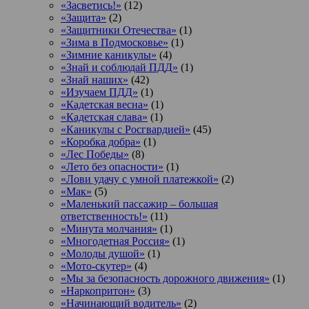
«Засветись!»
(12)
«Защита»
(2)
«Защитники Отечества»
(1)
«Зима в Подмосковье»
(1)
«Зимние каникулы»
(4)
«Знай и соблюдай ПДД»
(1)
«Знай наших»
(42)
«Изучаем ПДД»
(1)
«Кадетская весна»
(1)
«Кадетская слава»
(1)
«Каникулы с Росгвардией»
(45)
«Коробка добра»
(1)
«Лес Победы»
(8)
«Лето без опасности»
(1)
«Лови удачу с умной платежкой»
(2)
«Мак»
(5)
«Маленький пассажир – большая
ответственность!»
(11)
«Минута молчания»
(1)
«Многодетная Россия»
(1)
«Молоды душой»
(1)
«Мото-скутер»
(4)
«Мы за безопасность дорожного движения»
(1)
«Наркопритон»
(3)
«Начинающий водитель»
(2)