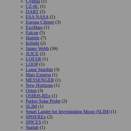
Cygnus
(1)
CZ-6C
(1)
DART
(2)
ESA NASA
(1)
Europa Clipper
(3)
ExoMars
(1)
Falcon
(5)
Hubble
(7)
InSight
(2)
James Webb
(36)
JUICE
(2)
LOFAR
(1)
LOOP
(1)
Lunar Starship
(3)
Mars Express
(1)
MESSENGER
(1)
New Horizons
(1)
Orion
(3)
OSIRIS-REx
(1)
Parker Solar Probe
(2)
SLIM
(1)
Smart Lander for Investigating Moon (SLIM)
(1)
SPHEREx
(2)
SPICES
(1)
Starlab
(1)