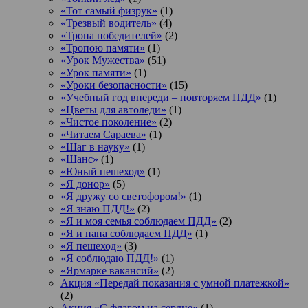
«Тот самый физрук»
(1)
«Трезвый водитель»
(4)
«Тропа победителей»
(2)
«Тропою памяти»
(1)
«Урок Мужества»
(51)
«Урок памяти»
(1)
«Уроки безопасности»
(15)
«Учебный год впереди – повторяем ПДД»
(1)
«Цветы для автоледи»
(1)
«Чистое поколение»
(2)
«Читаем Сараева»
(1)
«Шаг в науку»
(1)
«Шанс»
(1)
«Юный пешеход»
(1)
«Я донор»
(5)
«Я дружу со светофором!»
(1)
«Я знаю ПДД!»
(2)
«Я и моя семья соблюдаем ПДД»
(2)
«Я и папа соблюдаем ПДД»
(1)
«Я пешеход»
(3)
«Я соблюдаю ПДД!»
(1)
«Ярмарке вакансий»
(2)
Акция «Передай показания с умной платежкой»
(2)
Акция «С флагом на сердце»
(1)