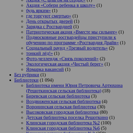
Акция «Собери ребенка в школу»
(1)
будь ярким»
(1)
где торгуют смертью»
(1)
День открытых дверей
(1)
Зарядка с Росгвардией
(1)
Патриотическая акция «Вместе мы сильнее»
(1)
Подмосковные росгвардейцы приступили к
обучению по программе «Росгвардия Драйв»
(1)
Социальный раунд «Трезвый водитель»
(2)
тонкий лёд!»
(1)
Фото-челлендж «Связь поколений»
(2)
Экологическая акция «Чистый берег»
(1)
Ярмарка вакансий
(1)
Без рубрики
(1)
Библиотеки
(1 094)
Библиотека имени Юрия Петровича Артюхина
(Решоткинская сельская библиотека)
(18)
Биревская сельская библиотека
(3)
Воздвиженская сельская библиотека
(4)
Воронинская сельская библиотека
(30)
Высоковская городская библиотека
(80)
Детская библиотека поселка Решоткино
(1)
Клинская городская библиотека №2
(100)
Клинская городская библиотека №6
(5)