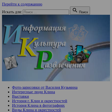
Перейти к содержанию

Искать для:
Поиск
Фото-зарисовки от Василия Кузьмина
Интересные люди Клина
Выставки
История г. Клин и окрестностей
История Клина в фотографиях
Виды Клина и окрестностей