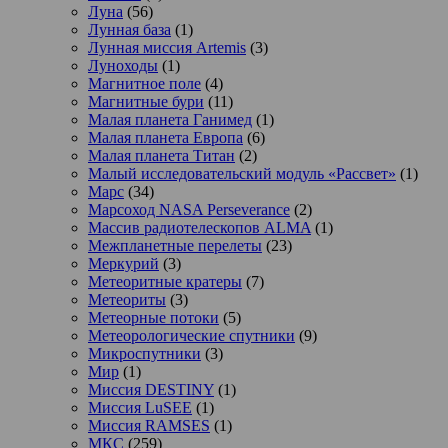
Луна
(56)
Лунная база
(1)
Лунная миссия Artemis
(3)
Луноходы
(1)
Магнитное поле
(4)
Магнитные бури
(11)
Малая планета Ганимед
(1)
Малая планета Европа
(6)
Малая планета Титан
(2)
Малый исследовательский модуль «Рассвет»
(1)
Марс
(34)
Марсоход NASA Perseverance
(2)
Массив радиотелескопов ALMA
(1)
Межпланетные перелеты
(23)
Меркурий
(3)
Метеоритные кратеры
(7)
Метеориты
(3)
Метеорные потоки
(5)
Метеорологические спутники
(9)
Микроспутники
(3)
Мир
(1)
Миссия DESTINY
(1)
Миссия LuSEE
(1)
Миссия RAMSES
(1)
МКС
(259)