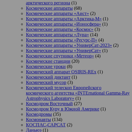
арктического региона
(1)
Космические аппараты
(68)
Космические аппараты «Аист»
(2)
Космические аппараты «Арктика-М»
(1)
Космические аппараты «Ионосфера»
(1)
Космические аппараты «Космос»
(3)
Космические аппараты «Луна»
(14)
Космические аппараты «Ресурс-П»
(4)
Космические аппараты «УниверСат-2023»
(2)
Космические аппараты «УниверСат»
(1)
Космические спутники «Метеор»
(4)
Космические станции
(20)
Космические уроки
(8)
Космический аппарат OSIRIS-REx
(1)
Космический диктант
(1)
Космический мусор
(3)
Космический телескоп Европейского
космического агентства «INTErnational Gamma-Ray
Astrophysics Laboratory»
(1)
Космодром Восточный
(27)
Космодром Куру в Южной Америке
(1)
Космодромы
(35)
Космонавты
(134)
КОСПАС-САРСАТ
(2)
Ланьюэ
(1)