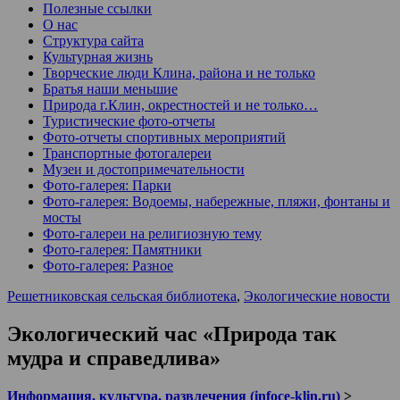
Полезные ссылки
О нас
Структура сайта
Культурная жизнь
Творческие люди Клина, района и не только
Братья наши меньшие
Природа г.Клин, окрестностей и не только…
Туристические фото-отчеты
Фото-отчеты спортивных мероприятий
Транспортные фотогалереи
Музеи и достопримечательности
Фото-галерея: Парки
Фото-галерея: Водоемы, набережные, пляжи, фонтаны и
мосты
Фото-галереи на религиозную тему
Фото-галерея: Памятники
Фото-галерея: Разное
Решетниковская сельская библиотека
,
Экологические новости
Экологический час «Природа так
мудра и справедлива»
Информация, культура, развлечения (infoce-klin.ru)
>