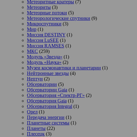
Метеоритные кратеры
(7)
Метеориты
(3)
Метеорные потоки
(5)
Метеорологические спутники
(9)
Микроспутники
(3)
Мир
(1)
Миссия DESTINY
(1)
Миссия LuSEE
(1)
Миссия RAMSES
(1)
МКС
(259)
Модуль «Звезда»
(1)
Модуль «Наука»
(2)
Музеи космонавтики и планетарии
(1)
Нейтронные звезды
(4)
Нептун
(2)
Обсерватории
(5)
Обсерватории Gaia
(1)
Обсерватория «Спектр-РГ»
(2)
Обсерватория Gaia
(1)
Обсерватория Integral
(1)
Орел
(1)
Передача энергии
(1)
Планетные системы
(1)
Планеты
(22)
Плесецк
(3)