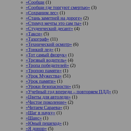
«Сообщи
(1)
«Сообщи где торгуют смертью»
(3)
«Сохраним лес»
(1)
«Стань заметней на дороге»
(2)
«Стимул мечты это сам ты»
(1)
«Студенческий десант»
(4)
«Такси»
(5)
«Тахограф»
(11)
«Технический осмотр»
(6)
«Тонкий лед»
(1)
«Тот самый физрук»
(1)
«Трезвый водитель»
(4)
«Тропа победителей»
(2)
«Тропою памяти»
(1)
«Урок Мужества»
(51)
«Урок памяти»
(1)
«Уроки безопасности»
(15)
«Учебный год впереди – повторяем ПДД»
(1)
«Цветы для автоледи»
(1)
«Чистое поколение»
(2)
«Читаем Сараева»
(1)
«Шаг в науку»
(1)
«Шанс»
(1)
«Юный пешеход»
(1)
«Я донор»
(5)