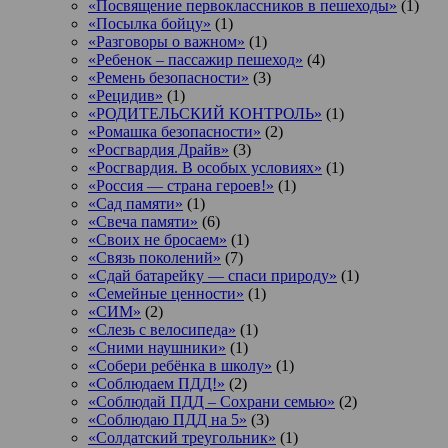
«Посвящение первоклассников в пешеходы»
(1)
«Посылка бойцу»
(1)
«Разговоры о важном»
(1)
«Ребенок – пассажир пешеход»
(4)
«Ремень безопасности»
(3)
«Рецидив»
(1)
«РОДИТЕЛЬСКИЙ КОНТРОЛЬ»
(1)
«Ромашка безопасности»
(2)
«Росгвардия Драйв»
(3)
«Росгвардия. В особых условиях»
(1)
«Россия — страна героев!»
(1)
«Сад памяти»
(1)
«Свеча памяти»
(6)
«Своих не бросаем»
(1)
«Связь поколений»
(7)
«Сдай батарейку — спаси природу»
(1)
«Семейные ценности»
(1)
«СИМ»
(2)
«Слезь с велосипеда»
(1)
«Сними наушники»
(1)
«Собери ребёнка в школу»
(1)
«Соблюдаем ПДД!»
(2)
«Соблюдай ПДД – Сохрани семью»
(2)
«Соблюдаю ПДД на 5»
(3)
«Солдатский треугольник»
(1)