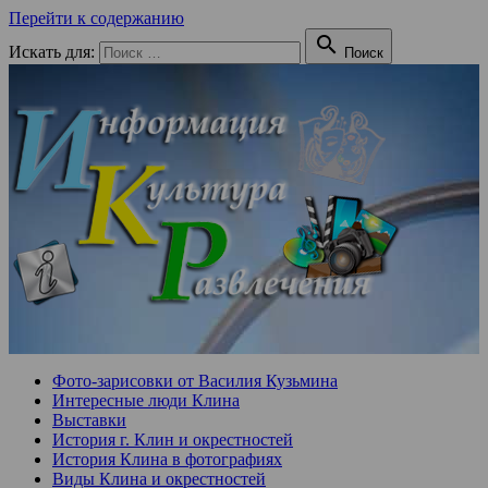
Перейти к содержанию

Искать для:
Поиск
Фото-зарисовки от Василия Кузьмина
Интересные люди Клина
Выставки
История г. Клин и окрестностей
История Клина в фотографиях
Виды Клина и окрестностей