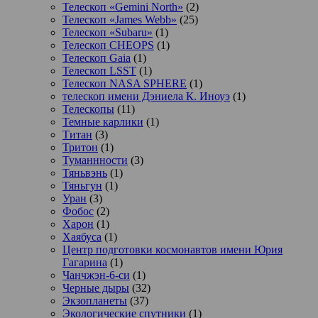
Телескоп «Gemini North»
(2)
Телескоп «James Webb»
(25)
Телескоп «Subaru»
(1)
Телескоп CHEOPS
(1)
Телескоп Gaia
(1)
Телескоп LSST
(1)
Телескоп NASA SPHERE
(1)
телескоп имени Дэниела К. Иноуэ
(1)
Телескопы
(11)
Темные карлики
(1)
Титан
(3)
Тритон
(1)
Туманнности
(3)
Тяньвэнь
(1)
Тяньгун
(1)
Уран
(3)
Фобос
(2)
Харон
(1)
Хаябуса
(1)
Центр подготовки космонавтов имени Юрия
Гагарина
(1)
Чанчжэн-6-си
(1)
Черные дыры
(32)
Экзопланеты
(37)
Экологические спутники
(1)