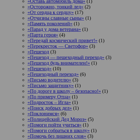
«Оставь автомобиль дома»
(1)
«Осторожно, тонкий лед»
(2)
«От сердца к сердцу»
(17)
«Отчизны славные сыны»
(1)
«Память поколений»
(1)
«Парад у дома ветерана»
(1)
«Парта героя»
(4)
«Передай космический привет!»
(1)
«Перекресток — Светофор»
(3)
«Пешеход
(3)
«Пешеход — пешеходный переход»
(3)
«Пешеход будь внимателен!»
(1)
«Пешеход»
(10)
«Пешеходный переход»
(6)
«Письмо водителю»
(3)
«Письмо защитнику»
(1)
«По дороге в школу – безопасно!»
(1)
«По примеру Отца»
(1)
«Подросток ‒ Игла»
(1)
«Поиск добрых дел»
(1)
«Поклонимся»
(6)
«Полицейский Дед Мороз»
(5)
«Помоги пойти учиться»
(1)
«Помоги собраться в школу»
(1)
«Помочь без лишних слов»
(3)