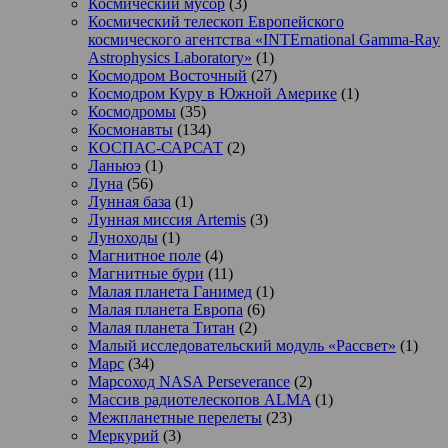
Космический мусор
(3)
Космический телескоп Европейского
космического агентства «INTErnational Gamma-Ray
Astrophysics Laboratory»
(1)
Космодром Восточный
(27)
Космодром Куру в Южной Америке
(1)
Космодромы
(35)
Космонавты
(134)
КОСПАС-САРСАТ
(2)
Ланьюэ
(1)
Луна
(56)
Лунная база
(1)
Лунная миссия Artemis
(3)
Луноходы
(1)
Магнитное поле
(4)
Магнитные бури
(11)
Малая планета Ганимед
(1)
Малая планета Европа
(6)
Малая планета Титан
(2)
Малый исследовательский модуль «Рассвет»
(1)
Марс
(34)
Марсоход NASA Perseverance
(2)
Массив радиотелескопов ALMA
(1)
Межпланетные перелеты
(23)
Меркурий
(3)