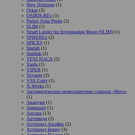
New Horizons
(1)
Orion
(3)
OSIRIS-REx
(1)
Parker Solar Probe
(2)
SLIM
(1)
Smart Lander for Investigating Moon (SLIM)
(1)
SPHEREx
(2)
SPICES
(1)
Starlab
(1)
Starlink
(2)
TESS НАСА
(2)
Varda
(1)
VIPER
(1)
Voyager
(2)
VSS Unity
(1)
X-Works
(1)
Автоматические межпланетные станции «Вега»
(1)
Акацуки
(1)
Аммонит
(1)
Ангара
(13)
Артемида
(2)
Астероид Апофис
(2)
Астероид Бенну
(3)
Астероид Психея
(2)