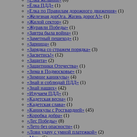
«Ёлка ПДД»
(1)
«Елка по Правилам дорожного движения»
(1)
«Железная дорОга. Жизнь дорогА!»
(1)
«Жилой сектор»
(2)
«Журавли Победы»
(1)
«Завтра была война»
(1)
«Заметный пешеход»
(1)
«Зарница»
(3)
«Зарядка со стражем порядка»
(3)
«Засветись!»
(12)
«Защита»
(2)
«Защитники Отечества»
(1)
«Зима в Подмосковье»
(1)
«Зимние каникулы»
(4)
«Знай и соблюдай ПДД»
(1)
«Знай наших»
(42)
«Изучаем ПДД»
(1)
«Кадетская весна»
(1)
«Кадетская слава»
(1)
«Каникулы с Росгвардией»
(45)
«Коробка добра»
(1)
«Лес Победы»
(8)
«Лето без опасности»
(1)
«Лови удачу с умной платежкой»
(2)