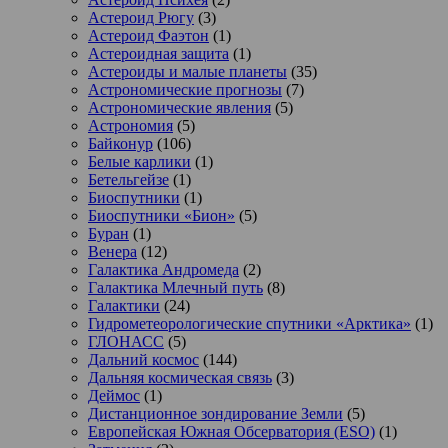
Астероид Рюгу
(3)
Астероид Фаэтон
(1)
Астероидная защита
(1)
Астероиды и малые планеты
(35)
Астрономические прогнозы
(7)
Астрономические явления
(5)
Астрономия
(5)
Байконур
(106)
Белые карлики
(1)
Бетельгейзе
(1)
Биоспутники
(1)
Биоспутники «Бион»
(5)
Буран
(1)
Венера
(12)
Галактика Андромеда
(2)
Галактика Млечный путь
(8)
Галактики
(24)
Гидрометеорологические спутники «Арктика»
(1)
ГЛОНАСС
(5)
Дальний космос
(144)
Дальняя космическая связь
(3)
Деймос
(1)
Дистанционное зондирование Земли
(5)
Европейская Южная Обсерватория (ESO)
(1)