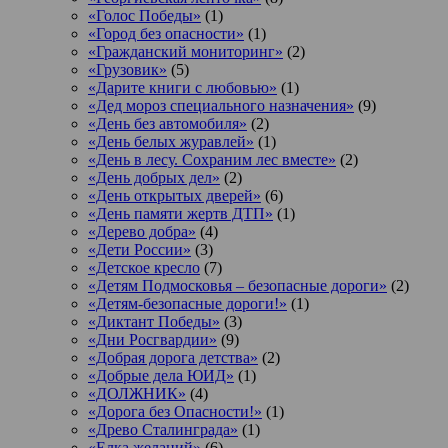
«Голос Победы»
(1)
«Город без опасности»
(1)
«Гражданский мониторинг»
(2)
«Грузовик»
(5)
«Дарите книги с любовью»
(1)
«Дед мороз специального назначения»
(9)
«День без автомобиля»
(2)
«День белых журавлей»
(1)
«День в лесу. Сохраним лес вместе»
(2)
«День добрых дел»
(2)
«День открытых дверей»
(6)
«День памяти жертв ДТП»
(1)
«Дерево добра»
(4)
«Дети России»
(3)
«Детское кресло
(7)
«Детям Подмосковья – безопасные дороги»
(2)
«Детям-безопасные дороги!»
(1)
«Диктант Победы»
(3)
«Дни Росгвардии»
(9)
«Добрая дорога детства»
(2)
«Добрые дела ЮИД»
(1)
«ДОЛЖНИК»
(4)
«Дорога без Опасности!»
(1)
«Древо Сталинграда»
(1)
«Елка желаний»
(6)