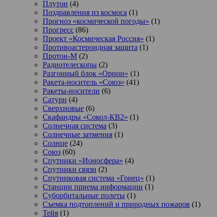
Плутон
(4)
Поздравления из космоса
(1)
Прогноз «космической погоды»
(1)
Прогресс
(86)
Проект «Космическая Россия»
(1)
Противоастероидная защита
(1)
Протон-М
(2)
Радиотелескопы
(2)
Разгонный блок «Орион»
(1)
Ракета-носитель «Союз»
(41)
Ракеты-носители
(6)
Сатурн
(4)
Сверхновые
(6)
Скафандры «Сокол-КВ2»
(1)
Солнечная система
(3)
Солнечные затмения
(1)
Солнце
(24)
Союз
(60)
Спутники «Ионосфера»
(4)
Спутники связи
(2)
Спутниковая система «Гонец»
(1)
Станции приема информации
(1)
Суборбитальные полеты
(1)
Съемка подтоплений и природных пожаров
(1)
Тейя
(1)