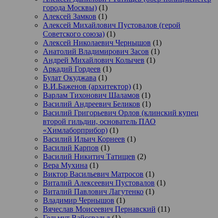
города Москвы)
(1)
Алексей Замков
(1)
Алексей Михайлович Пустовалов (герой
Советского союза)
(1)
Алексей Николаевич Чернышов
(1)
Анатолий Владимирович Засов
(1)
Андрей Михайлович Колычев
(1)
Аркадий Гордеев
(1)
Булат Окуджава
(1)
В.И.Баженов (архитектор)
(1)
Варлам Тихонович Шаламов
(1)
Василий Андреевич Беликов
(1)
Василий Григорьевич Орлов (клинский купец
второй гильдии, основатель ПАО
«Химлаборприбор)
(1)
Василий Ильич Корнеев
(1)
Василий Карпов
(1)
Василий Никитич Татищев
(2)
Вера Мухина
(1)
Виктор Васильевич Матросов
(1)
Виталий Алексеевич Пустовалов
(1)
Виталий Павлович Лагутенко
(1)
Владимир Чернышов
(1)
Вячеслав Моисеевич Пернавский
(11)
Гельмут Вайссвальд
(1)