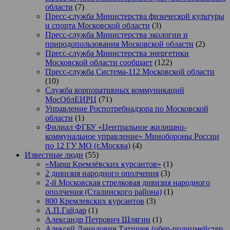
области
(7)
Пресс-служба Министерства физической культуры
и спорта Московской области
(3)
Пресс-служба Министерства экологии и
природопользования Московской области
(2)
Пресс-служба Министерства энергетики
Московской области сообщает
(122)
Пресс-служба Система-112 Московской области
(10)
Служба корпоративных коммуникаций
МосОблЕИРЦ
(71)
Управление Роспотребнадзора по Московской
области
(1)
Филиал ФГБУ «Центральное жилищно-
коммунальное управление» Минобороны России
по 12 ГУ МО (г.Москва)
(4)
Известные люди
(55)
«Марш Кремлёвских курсантов»
(1)
2 дивизия народного ополчения
(3)
2-й Московская стрелковая дивизия народного
ополчения (Сталинского района)
(1)
800 Кремлевских курсантов
(3)
А.П.Гайдар
(1)
Александр Петрович Шлягин
(1)
Алексей Данилович Татищев (обер-полицмейстер