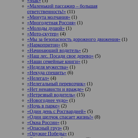
«Мак»
(5)
«Маленький пассажир – большая
ответственность!»
(11)
«Минута молчания»
(1)
«Многодетная Россия»
(1)
«Молоды душой»
(1)
«Мото-скутер»
(4)
«Мы за безопасность дорожного движения»
(1)
«Наркопритон»
(3)
«Начинающий водитель»
(2)
«Наш лес. Посади свое дерево»
(5)
«Наши семейные книги»
(1)
«Неделя мужества»
(1)
«Некуда спешить»
(6)
«Нелегал»
(4)
«Нелегальный перевозчик»
(1)
«Нет ненависти и вражде»
(2)
«Нетрезвый водитель»
(15)
«Новогоднее чудо»
(1)
«Ночь в парке»
(2)
«Один день с Росгвардией»
(5)
«Один щелчок спасает жизнь!»
(8)
«Окна России»
(1)
«Опасный груз»
(3)
«Оружие Победы»
(1)