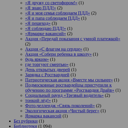
«Я дружу со светофором!»
(1)
«Я знаю ПДД!»
(2)
«Я и моя семья соблюдаем ПДД»
(2)
«Я и папа соблюдаем ПДД»
(1)
«Я пешеход»
(3)
«Я соблюдаю ПДД!»
(1)
«Ярмарке вакансий»
(2)
Акция «Передай показания с умной платежкой»
(2)
Акция «С флагом на сердце»
(1)
Акция «Собери ребенка в школу»
(1)
будь ярким»
(1)
где торгуют смертью»
(1)
День открытых дверей
(1)
Зарядка с Росгвардией
(1)
Патриотическая акция «Вместе мы сильнее»
(1)
Подмосковные росгвардейцы приступили к
обучению по программе «Росгвардия Драйв»
(1)
Социальный раунд «Трезвый водитель»
(2)
тонкий лёд!»
(1)
Фото-челлендж «Связь поколений»
(2)
Экологическая акция «Чистый берег»
(1)
Ярмарка вакансий
(1)
Без рубрики
(1)
Библиотеки
(1 094)