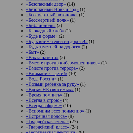
«Безопасный двор»
(14)
«Безопасный Новый год»
(1)
«Бессмертный автополк»
(1)
«Бессмертный полк»
(1)
«Библионочь»
(2)
«Блокадный хлеб»
(1)
«Будь в форме»
(2)
«Будь внимателен на дороге!»
(1)
«Будь заметней на дороге»
(2)
«Быт»
(2)
«Вахта памяти»
(2)
«Вместе против кибермошенников»
(1)
«Вместе против террора»
(2)
«Внимание – дети!»
(10)
«Вода России»
(1)
«Возьми ребенка за руку»
(1)
«Время НЕзависимых»
(1)
«Время помнить»
(1)
«Всегда в строю»
(4)
«Всегда в форме»
(10)
«Вспомним всех поименно»
(1)
«Встречная полоса»
(8)
«Гвардейская смена»
(27)
«Гвардейский класс»
(24)
«Георгиевская ленточка»
(8)