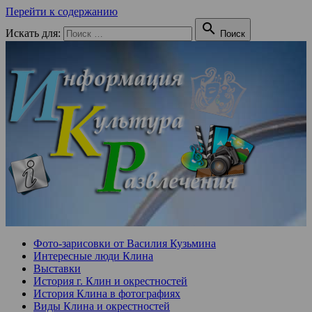
Перейти к содержанию

Искать для:
Поиск
Фото-зарисовки от Василия Кузьмина
Интересные люди Клина
Выставки
История г. Клин и окрестностей
История Клина в фотографиях
Виды Клина и окрестностей