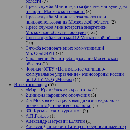
области
(7)
Пресс-служба Министерства физической культуры
и спорта Московской области
(3)
Пресс-служба Министерства экологии и
природопользования Московской области
(2)
Пресс-служба Министерства энергетики
Московской области сообщает
(122)
Пресс-служба Система-112 Московской области
(10)
Служба корпоративных коммуникаций
МосОблЕИРЦ
(71)
Управление Роспотребнадзора по Московской
области
(1)
Филиал ФГБУ «Центральное жилищно-
коммунальное управление» Минобороны России
по 12 ГУ МО (г.Москва)
(4)
Известные люди
(55)
«Марш Кремлёвских курсантов»
(1)
2 дивизия народного ополчения
(3)
2-й Московская стрелковая дивизия народного
ополчения (Сталинского района)
(1)
800 Кремлевских курсантов
(3)
А.П.Гайдар
(1)
Александр Петрович Шлягин
(1)
Алексей Данилович Татищев (обер-полицмейстер