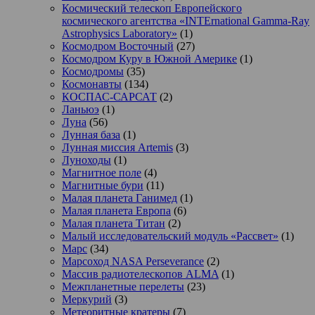
Космический телескоп Европейского
космического агентства «INTErnational Gamma-Ray
Astrophysics Laboratory»
(1)
Космодром Восточный
(27)
Космодром Куру в Южной Америке
(1)
Космодромы
(35)
Космонавты
(134)
КОСПАС-САРСАТ
(2)
Ланьюэ
(1)
Луна
(56)
Лунная база
(1)
Лунная миссия Artemis
(3)
Луноходы
(1)
Магнитное поле
(4)
Магнитные бури
(11)
Малая планета Ганимед
(1)
Малая планета Европа
(6)
Малая планета Титан
(2)
Малый исследовательский модуль «Рассвет»
(1)
Марс
(34)
Марсоход NASA Perseverance
(2)
Массив радиотелескопов ALMA
(1)
Межпланетные перелеты
(23)
Меркурий
(3)
Метеоритные кратеры
(7)