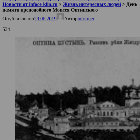
Новости от infoce-klin.ru
>
Жизнь интересных людей
>
День
памяти преподобного Моисея Оптинского
Опубликовано
29.06.2019
Автор
informer
534