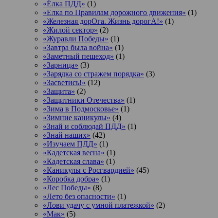
«Ёлка ПДД»
(1)
«Елка по Правилам дорожного движения»
(1)
«Железная дорОга. Жизнь дорогА!»
(1)
«Жилой сектор»
(2)
«Журавли Победы»
(1)
«Завтра была война»
(1)
«Заметный пешеход»
(1)
«Зарница»
(3)
«Зарядка со стражем порядка»
(3)
«Засветись!»
(12)
«Защита»
(2)
«Защитники Отечества»
(1)
«Зима в Подмосковье»
(1)
«Зимние каникулы»
(4)
«Знай и соблюдай ПДД»
(1)
«Знай наших»
(42)
«Изучаем ПДД»
(1)
«Кадетская весна»
(1)
«Кадетская слава»
(1)
«Каникулы с Росгвардией»
(45)
«Коробка добра»
(1)
«Лес Победы»
(8)
«Лето без опасности»
(1)
«Лови удачу с умной платежкой»
(2)
«Мак»
(5)