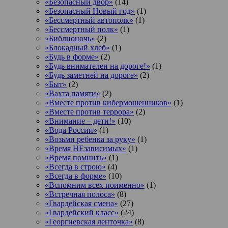
«Безопасный двор»
(14)
«Безопасный Новый год»
(1)
«Бессмертный автополк»
(1)
«Бессмертный полк»
(1)
«Библионочь»
(2)
«Блокадный хлеб»
(1)
«Будь в форме»
(2)
«Будь внимателен на дороге!»
(1)
«Будь заметней на дороге»
(2)
«Быт»
(2)
«Вахта памяти»
(2)
«Вместе против кибермошенников»
(1)
«Вместе против террора»
(2)
«Внимание – дети!»
(10)
«Вода России»
(1)
«Возьми ребенка за руку»
(1)
«Время НЕзависимых»
(1)
«Время помнить»
(1)
«Всегда в строю»
(4)
«Всегда в форме»
(10)
«Вспомним всех поименно»
(1)
«Встречная полоса»
(8)
«Гвардейская смена»
(27)
«Гвардейский класс»
(24)
«Георгиевская ленточка»
(8)