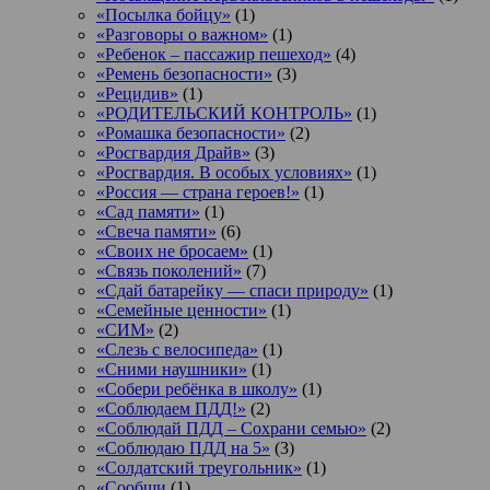
«Посылка бойцу»
(1)
«Разговоры о важном»
(1)
«Ребенок – пассажир пешеход»
(4)
«Ремень безопасности»
(3)
«Рецидив»
(1)
«РОДИТЕЛЬСКИЙ КОНТРОЛЬ»
(1)
«Ромашка безопасности»
(2)
«Росгвардия Драйв»
(3)
«Росгвардия. В особых условиях»
(1)
«Россия — страна героев!»
(1)
«Сад памяти»
(1)
«Свеча памяти»
(6)
«Своих не бросаем»
(1)
«Связь поколений»
(7)
«Сдай батарейку — спаси природу»
(1)
«Семейные ценности»
(1)
«СИМ»
(2)
«Слезь с велосипеда»
(1)
«Сними наушники»
(1)
«Собери ребёнка в школу»
(1)
«Соблюдаем ПДД!»
(2)
«Соблюдай ПДД – Сохрани семью»
(2)
«Соблюдаю ПДД на 5»
(3)
«Солдатский треугольник»
(1)
«Сообщи
(1)