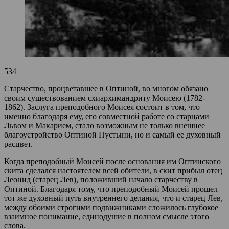
534
Старчество, процветавшее в Оптиной, во многом обязано
своим существованием схиархимандриту Моисею (1782-
1862). Заслуга преподобного Моисея состоит в том, что
именно благодаря ему, его совместной работе со старцами
Львом и Макарием, стало возможным не только внешнее
благоустройство Оптиной Пустыни, но и самый ее духовный
расцвет.
Когда преподобный Моисей после основания им Оптинского
скита сделался настоятелем всей обители, в скит прибыл отец
Леонид (старец Лев), положивший начало старчеству в
Оптиной. Благодаря тому, что преподобный Моисей прошел
тот же духовный путь внутреннего делания, что и старец Лев,
между обоими строгими подвижниками сложилось глубокое
взаимное понимание, единодушие в полном смысле этого
слова.