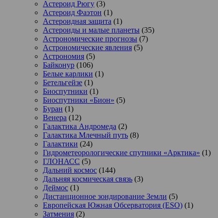
Астероид Рюгу
(3)
Астероид Фаэтон
(1)
Астероидная защита
(1)
Астероиды и малые планеты
(35)
Астрономические прогнозы
(7)
Астрономические явления
(5)
Астрономия
(5)
Байконур
(106)
Белые карлики
(1)
Бетельгейзе
(1)
Биоспутники
(1)
Биоспутники «Бион»
(5)
Буран
(1)
Венера
(12)
Галактика Андромеда
(2)
Галактика Млечный путь
(8)
Галактики
(24)
Гидрометеорологические спутники «Арктика»
(1)
ГЛОНАСС
(5)
Дальний космос
(144)
Дальняя космическая связь
(3)
Деймос
(1)
Дистанционное зондирование Земли
(5)
Европейская Южная Обсерватория (ESO)
(1)
Затмения
(2)