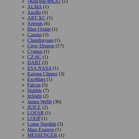
«Кондор-ФКА»
(1)
ALMA
(1)
Apollo
(1)
ART-XC
(1)
Artemis
(6)
Blue Origin
(1)
Cassini
(3)
Chandrayaan
(1)
Crew Dragon
(17)
Cygnus
(1)
CZ-6C
(1)
DART
(2)
ESA NASA
(1)
Europa Clipper
(3)
ExoMars
(1)
Falcon
(5)
Hubble
(7)
InSight
(2)
James Webb
(36)
JUICE
(2)
LOFAR
(1)
LOOP
(1)
Lunar Starship
(3)
Mars Express
(1)
MESSENGER
(1)