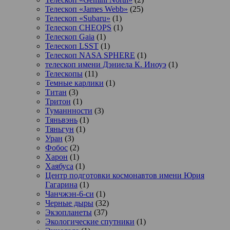
Телескоп «James Webb»
(25)
Телескоп «Subaru»
(1)
Телескоп CHEOPS
(1)
Телескоп Gaia
(1)
Телескоп LSST
(1)
Телескоп NASA SPHERE
(1)
телескоп имени Дэниела К. Иноуэ
(1)
Телескопы
(11)
Темные карлики
(1)
Титан
(3)
Тритон
(1)
Туманнности
(3)
Тяньвэнь
(1)
Тяньгун
(1)
Уран
(3)
Фобос
(2)
Харон
(1)
Хаябуса
(1)
Центр подготовки космонавтов имени Юрия
Гагарина
(1)
Чанчжэн-6-си
(1)
Черные дыры
(32)
Экзопланеты
(37)
Экологические спутники
(1)