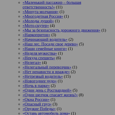
«Маленький пассажир – большая
ответственность!»
(11)
«Минута молчания»
(1)
«Многодетная Россия»
(1)
«Молоды душой»
(1)
«Мото-скутер»
(4)
«Мы за безопасность дорожного движения»
(1)
«Наркопритон»
(3)
«Начинающий водитель»
(2)
«Наш лес. Посади свое дерево»
(5)
«Наши семейные книги»
(1)
«Неделя мужества»
(1)
«Некуда спешить»
(6)
«Нелегал»
(4)
«Нелегальный перевозчик»
(1)
«Нет ненависти и вражде»
(2)
«Нетрезвый водитель»
(15)
«Новогоднее чудо»
(1)
«Ночь в парке»
(2)
«Один день с Росгвардией»
(5)
«Один щелчок спасает жизнь!»
(8)
«Окна России»
(1)
«Опасный груз»
(3)
«Оружие Победы»
(1)
«Оставь автомобиль дома»
(1)