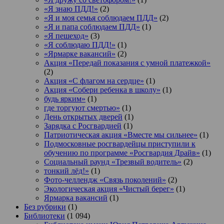
«Я знаю ПДД!»
(2)
«Я и моя семья соблюдаем ПДД»
(2)
«Я и папа соблюдаем ПДД»
(1)
«Я пешеход»
(3)
«Я соблюдаю ПДД!»
(1)
«Ярмарке вакансий»
(2)
Акция «Передай показания с умной платежкой»
(2)
Акция «С флагом на сердце»
(1)
Акция «Собери ребенка в школу»
(1)
будь ярким»
(1)
где торгуют смертью»
(1)
День открытых дверей
(1)
Зарядка с Росгвардией
(1)
Патриотическая акция «Вместе мы сильнее»
(1)
Подмосковные росгвардейцы приступили к
обучению по программе «Росгвардия Драйв»
(1)
Социальный раунд «Трезвый водитель»
(2)
тонкий лёд!»
(1)
Фото-челлендж «Связь поколений»
(2)
Экологическая акция «Чистый берег»
(1)
Ярмарка вакансий
(1)
Без рубрики
(1)
Библиотеки
(1 094)