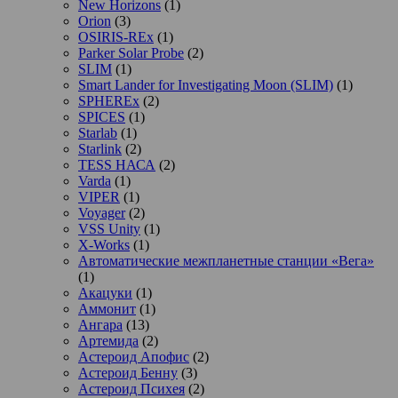
New Horizons
(1)
Orion
(3)
OSIRIS-REx
(1)
Parker Solar Probe
(2)
SLIM
(1)
Smart Lander for Investigating Moon (SLIM)
(1)
SPHEREx
(2)
SPICES
(1)
Starlab
(1)
Starlink
(2)
TESS НАСА
(2)
Varda
(1)
VIPER
(1)
Voyager
(2)
VSS Unity
(1)
X-Works
(1)
Автоматические межпланетные станции «Вега»
(1)
Акацуки
(1)
Аммонит
(1)
Ангара
(13)
Артемида
(2)
Астероид Апофис
(2)
Астероид Бенну
(3)
Астероид Психея
(2)