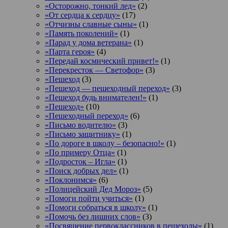
«Осторожно, тонкий лед»
(2)
«От сердца к сердцу»
(17)
«Отчизны славные сыны»
(1)
«Память поколений»
(1)
«Парад у дома ветерана»
(1)
«Парта героя»
(4)
«Передай космический привет!»
(1)
«Перекресток — Светофор»
(3)
«Пешеход
(3)
«Пешеход — пешеходный переход»
(3)
«Пешеход будь внимателен!»
(1)
«Пешеход»
(10)
«Пешеходный переход»
(6)
«Письмо водителю»
(3)
«Письмо защитнику»
(1)
«По дороге в школу – безопасно!»
(1)
«По примеру Отца»
(1)
«Подросток ‒ Игла»
(1)
«Поиск добрых дел»
(1)
«Поклонимся»
(6)
«Полицейский Дед Мороз»
(5)
«Помоги пойти учиться»
(1)
«Помоги собраться в школу»
(1)
«Помочь без лишних слов»
(3)
«Посвящение первоклассников в пешеходы»
(1)