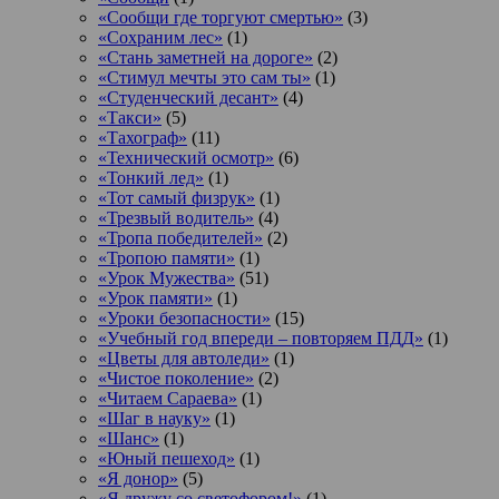
«Сообщи где торгуют смертью»
(3)
«Сохраним лес»
(1)
«Стань заметней на дороге»
(2)
«Стимул мечты это сам ты»
(1)
«Студенческий десант»
(4)
«Такси»
(5)
«Тахограф»
(11)
«Технический осмотр»
(6)
«Тонкий лед»
(1)
«Тот самый физрук»
(1)
«Трезвый водитель»
(4)
«Тропа победителей»
(2)
«Тропою памяти»
(1)
«Урок Мужества»
(51)
«Урок памяти»
(1)
«Уроки безопасности»
(15)
«Учебный год впереди – повторяем ПДД»
(1)
«Цветы для автоледи»
(1)
«Чистое поколение»
(2)
«Читаем Сараева»
(1)
«Шаг в науку»
(1)
«Шанс»
(1)
«Юный пешеход»
(1)
«Я донор»
(5)
«Я дружу со светофором!»
(1)