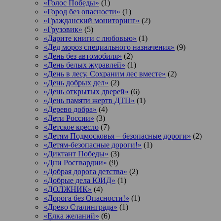
«Голос Победы»
(1)
«Город без опасности»
(1)
«Гражданский мониторинг»
(2)
«Грузовик»
(5)
«Дарите книги с любовью»
(1)
«Дед мороз специального назначения»
(9)
«День без автомобиля»
(2)
«День белых журавлей»
(1)
«День в лесу. Сохраним лес вместе»
(2)
«День добрых дел»
(2)
«День открытых дверей»
(6)
«День памяти жертв ДТП»
(1)
«Дерево добра»
(4)
«Дети России»
(3)
«Детское кресло
(7)
«Детям Подмосковья – безопасные дороги»
(2)
«Детям-безопасные дороги!»
(1)
«Диктант Победы»
(3)
«Дни Росгвардии»
(9)
«Добрая дорога детства»
(2)
«Добрые дела ЮИД»
(1)
«ДОЛЖНИК»
(4)
«Дорога без Опасности!»
(1)
«Древо Сталинграда»
(1)
«Елка желаний»
(6)