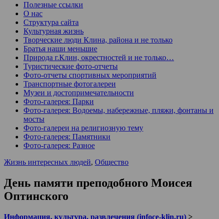
Полезные ссылки
О нас
Структура сайта
Культурная жизнь
Творческие люди Клина, района и не только
Братья наши меньшие
Природа г.Клин, окрестностей и не только…
Туристические фото-отчеты
Фото-отчеты спортивных мероприятий
Транспортные фотогалереи
Музеи и достопримечательности
Фото-галерея: Парки
Фото-галерея: Водоемы, набережные, пляжи, фонтаны и
мосты
Фото-галереи на религиозную тему
Фото-галерея: Памятники
Фото-галерея: Разное
Жизнь интересных людей
,
Общество
День памяти преподобного Моисея
Оптинского
Информация, культура, развлечения (infoce-klin.ru)
>