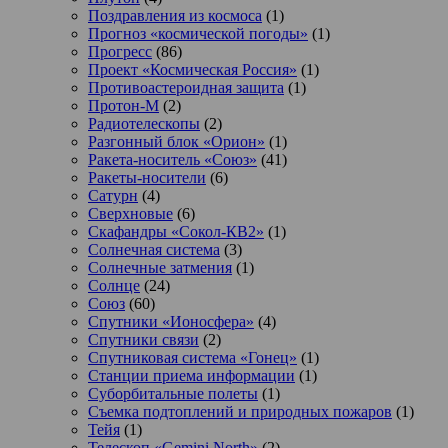
Поздравления из космоса
(1)
Прогноз «космической погоды»
(1)
Прогресс
(86)
Проект «Космическая Россия»
(1)
Противоастероидная защита
(1)
Протон-М
(2)
Радиотелескопы
(2)
Разгонный блок «Орион»
(1)
Ракета-носитель «Союз»
(41)
Ракеты-носители
(6)
Сатурн
(4)
Сверхновые
(6)
Скафандры «Сокол-КВ2»
(1)
Солнечная система
(3)
Солнечные затмения
(1)
Солнце
(24)
Союз
(60)
Спутники «Ионосфера»
(4)
Спутники связи
(2)
Спутниковая система «Гонец»
(1)
Станции приема информации
(1)
Суборбитальные полеты
(1)
Съемка подтоплений и природных пожаров
(1)
Тейя
(1)
Телескоп «Gemini North»
(2)