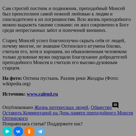
Сам строгий постник и подвижник, преподобный Моисей
был преисполнен самой нежной любовью к людям и
снисходителен к их погрешностям. Всю жизнь преподобного
можно выразить такими словами: он жил сокровенно в Боге
среди непрестанных забот и попечений внешних.
Старец Моисей успел благополучно скрыть себя от людей,
почему многие, не знавшие Оптинского игумена близко,
считали его, хотя и хорошим, но обыкновенным человеком:
только духовные мужи ощущали благоухание добродетелей
преподобного Моисея и считали его высоко-духовным
старцем.
На фото:
Оптина пустынь. Разлив реки Жиздры (Фото:
wikipedia.org)
Источник:
www.calend.ru
comment
Опубликовано
Жизнь интересных людей
,
Общество
Оставить Комментарий
на День памяти преподобного Моисея
Оптинского
Понравилась статья? Поддержите нас!