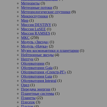
Метеориты
(3)
Метеорные потоки
(5)
Метеорологические спутники
(9)
Микроспутники
(3)
Мир
(1)
Миссия DESTINY
(1)
Миссия LuSEE
(1)
Миссия RAMSES
(1)
МКС
(259)
Модуль «Звезда»
(1)
Модуль «Наука»
(2)
Музеи космонавтики и планетарии
(1)
Нейтронные звезды
(4)
Нептун
(2)
Обсерватории
(5)
Обсерватории Gaia
(1)
Обсерватория «Спектр-РГ»
(2)
Обсерватория Gaia
(1)
Обсерватория Integral
(1)
Орел
(1)
Передача энергии
(1)
Планетные системы
(1)
Планеты
(22)
Плесецк
(3)
Плутон
(4)