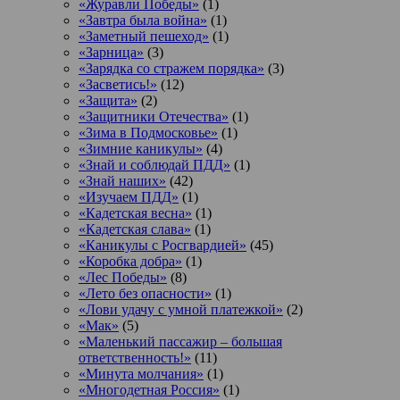
«Журавли Победы»
(1)
«Завтра была война»
(1)
«Заметный пешеход»
(1)
«Зарница»
(3)
«Зарядка со стражем порядка»
(3)
«Засветись!»
(12)
«Защита»
(2)
«Защитники Отечества»
(1)
«Зима в Подмосковье»
(1)
«Зимние каникулы»
(4)
«Знай и соблюдай ПДД»
(1)
«Знай наших»
(42)
«Изучаем ПДД»
(1)
«Кадетская весна»
(1)
«Кадетская слава»
(1)
«Каникулы с Росгвардией»
(45)
«Коробка добра»
(1)
«Лес Победы»
(8)
«Лето без опасности»
(1)
«Лови удачу с умной платежкой»
(2)
«Мак»
(5)
«Маленький пассажир – большая
ответственность!»
(11)
«Минута молчания»
(1)
«Многодетная Россия»
(1)