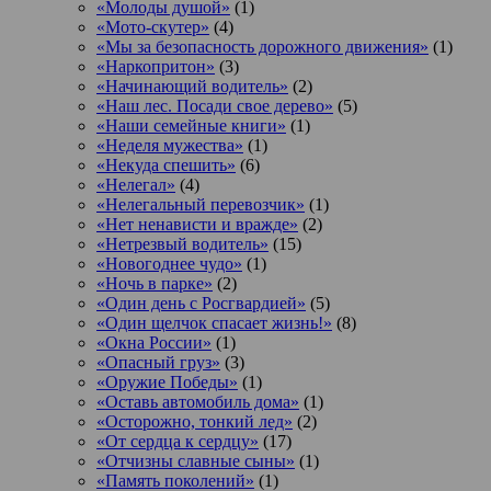
«Молоды душой»
(1)
«Мото-скутер»
(4)
«Мы за безопасность дорожного движения»
(1)
«Наркопритон»
(3)
«Начинающий водитель»
(2)
«Наш лес. Посади свое дерево»
(5)
«Наши семейные книги»
(1)
«Неделя мужества»
(1)
«Некуда спешить»
(6)
«Нелегал»
(4)
«Нелегальный перевозчик»
(1)
«Нет ненависти и вражде»
(2)
«Нетрезвый водитель»
(15)
«Новогоднее чудо»
(1)
«Ночь в парке»
(2)
«Один день с Росгвардией»
(5)
«Один щелчок спасает жизнь!»
(8)
«Окна России»
(1)
«Опасный груз»
(3)
«Оружие Победы»
(1)
«Оставь автомобиль дома»
(1)
«Осторожно, тонкий лед»
(2)
«От сердца к сердцу»
(17)
«Отчизны славные сыны»
(1)
«Память поколений»
(1)