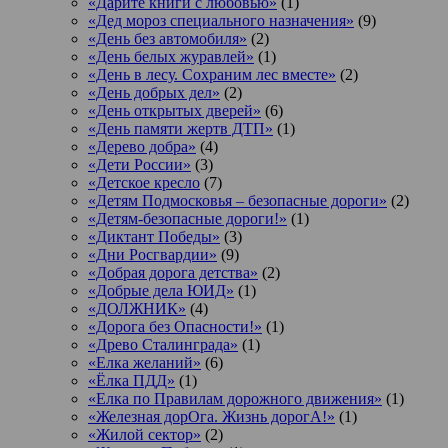
«Дарите книги с любовью»
(1)
«Дед мороз специального назначения»
(9)
«День без автомобиля»
(2)
«День белых журавлей»
(1)
«День в лесу. Сохраним лес вместе»
(2)
«День добрых дел»
(2)
«День открытых дверей»
(6)
«День памяти жертв ДТП»
(1)
«Дерево добра»
(4)
«Дети России»
(3)
«Детское кресло
(7)
«Детям Подмосковья – безопасные дороги»
(2)
«Детям-безопасные дороги!»
(1)
«Диктант Победы»
(3)
«Дни Росгвардии»
(9)
«Добрая дорога детства»
(2)
«Добрые дела ЮИД»
(1)
«ДОЛЖНИК»
(4)
«Дорога без Опасности!»
(1)
«Древо Сталинграда»
(1)
«Елка желаний»
(6)
«Ёлка ПДД»
(1)
«Елка по Правилам дорожного движения»
(1)
«Железная дорОга. Жизнь дорогА!»
(1)
«Жилой сектор»
(2)