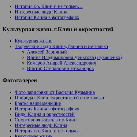
История г.о. Клин и не только…
Интересные люди Клина
История Клина в фотографиях
Культурная жизнь г.Клин и окрестностей
Культурная жизнь
Творческие люди Клина, района и не только
Алексей Заричный
Ирина Владимировна Деньгова (Лукашенко)
Комаров Андрей Александрович
Виктор Степанович Никаноров
Фотогалереи
Фото-зарисовки от Василия Кузьмина
Природа г.Клин, окрестностей и не только…
Братья наши меньшие
История Клина в фотографиях
Виды Клина и окрестностей
Спортивная жизнь в г.о.Клин
Интересные люди Клина
История г.о. Клин и не только…
Культурная жизнь