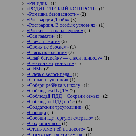
«Рецидив»
(1)
«РОДИТЕЛЬСКИЙ КОНТРОЛЬ»
(1)
«Ромашка безопасности»
(2)
«Росгвардия Драйв»
(3)
«Росгвардия. В особых условиях»
(1)
«Россия — страна героев!»
(1)
«Сад памяти»
(1)
«Свеча памяти»
(6)
«Своих не бросаем»
(1)
«Связь поколений»
(7)
«Сдай батарейку — спаси природу»
(1)
«Семейные ценности»
(1)
«СИМ»
(2)
«Слезь с велосипеда»
(1)
«Сними наушники»
(1)
«Собери ребёнка в школу»
(1)
«Соблюдаем ПДД!»
(2)
«Соблюдай ПДД – Сохрани семью»
(2)
«Соблюдаю ПДД на 5»
(3)
«Солдатский треугольник»
(1)
«Сообщи
(1)
«Сообщи где торгуют смертью»
(3)
«Сохраним лес»
(1)
«Стань заметней на дороге»
(2)
«Стимул мечты это сам ты»
(1)