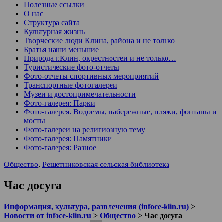
Полезные ссылки
О нас
Структура сайта
Культурная жизнь
Творческие люди Клина, района и не только
Братья наши меньшие
Природа г.Клин, окрестностей и не только…
Туристические фото-отчеты
Фото-отчеты спортивных мероприятий
Транспортные фотогалереи
Музеи и достопримечательности
Фото-галерея: Парки
Фото-галерея: Водоемы, набережные, пляжи, фонтаны и
мосты
Фото-галереи на религиозную тему
Фото-галерея: Памятники
Фото-галерея: Разное
Общество
,
Решетниковская сельская библиотека
Час досуга
Информация, культура, развлечения (infoce-klin.ru)
>
Новости от infoce-klin.ru
>
Общество
>
Час досуга