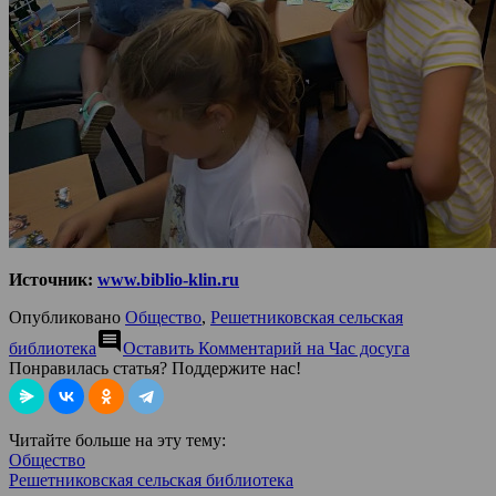
Источник:
www.biblio-klin.ru
Опубликовано
Общество
,
Решетниковская сельская
comment
библиотека
Оставить Комментарий
на Час досуга
Понравилась статья? Поддержите нас!
Читайте больше на эту тему:
Общество
Решетниковская сельская библиотека