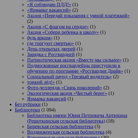
«Я соблюдаю ПДД!»
(1)
«Ярмарке вакансий»
(2)
Акция «Передай показания с умной платежкой»
(2)
Акция «С флагом на сердце»
(1)
Акция «Собери ребенка в школу»
(1)
будь ярким»
(1)
где торгуют смертью»
(1)
День открытых дверей
(1)
Зарядка с Росгвардией
(1)
Патриотическая акция «Вместе мы сильнее»
(1)
Подмосковные росгвардейцы приступили к
обучению по программе «Росгвардия Драйв»
(1)
Социальный раунд «Трезвый водитель»
(2)
тонкий лёд!»
(1)
Фото-челлендж «Связь поколений»
(2)
Экологическая акция «Чистый берег»
(1)
Ярмарка вакансий
(1)
Без рубрики
(1)
Библиотеки
(1 094)
Библиотека имени Юрия Петровича Артюхина
(Решоткинская сельская библиотека)
(18)
Биревская сельская библиотека
(3)
Воздвиженская сельская библиотека
(4)
Воронинская сельская библиотека
(30)