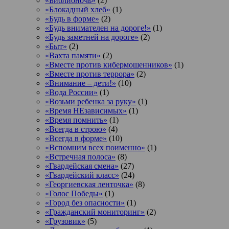
«Библионочь»
(2)
«Блокадный хлеб»
(1)
«Будь в форме»
(2)
«Будь внимателен на дороге!»
(1)
«Будь заметней на дороге»
(2)
«Быт»
(2)
«Вахта памяти»
(2)
«Вместе против кибермошенников»
(1)
«Вместе против террора»
(2)
«Внимание – дети!»
(10)
«Вода России»
(1)
«Возьми ребенка за руку»
(1)
«Время НЕзависимых»
(1)
«Время помнить»
(1)
«Всегда в строю»
(4)
«Всегда в форме»
(10)
«Вспомним всех поименно»
(1)
«Встречная полоса»
(8)
«Гвардейская смена»
(27)
«Гвардейский класс»
(24)
«Георгиевская ленточка»
(8)
«Голос Победы»
(1)
«Город без опасности»
(1)
«Гражданский мониторинг»
(2)
«Грузовик»
(5)