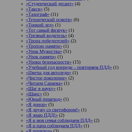
«Студенческий десант»
(4)
«Такси»
(5)
«Тахограф»
(11)
«Технический осмотр»
(6)
«Тонкий лед»
(1)
«Тот самый физрук»
(1)
«Трезвый водитель»
(4)
«Тропа победителей»
(2)
«Тропою памяти»
(1)
«Урок Мужества»
(51)
«Урок памяти»
(1)
«Уроки безопасности»
(15)
«Учебный год впереди – повторяем ПДД»
(1)
«Цветы для автоледи»
(1)
«Чистое поколение»
(2)
«Читаем Сараева»
(1)
«Шаг в науку»
(1)
«Шанс»
(1)
«Юный пешеход»
(1)
«Я донор»
(5)
«Я дружу со светофором!»
(1)
«Я знаю ПДД!»
(2)
«Я и моя семья соблюдаем ПДД»
(2)
«Я и папа соблюдаем ПДД»
(1)
«Я пешеход»
(3)