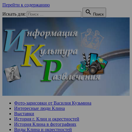
Перейти к содержанию

Искать для:
Поиск
Фото-зарисовки от Василия Кузьмина
Интересные люди Клина
Выставки
История г. Клин и окрестностей
История Клина в фотографиях
Виды Клина и окрестностей