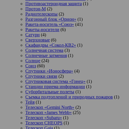
Противоастероидная защита
(1)
Протон-М
(2)
Радиотелескопы
(2)
Разгонный блок «Орион»
(1)
Ракета-носитель «Союз»
(41)
Ракеты-носители
(6)
Сатурн
(4)
Сверхновые
(6)
Скафандры «Сокол-КВ2»
(1)
Солнечная система
(3)
Солнечные затмения
(1)
Солнце
(24)
Союз
(60)
Спутники «Ионосфера»
(4)
Спутники связи
(2)
Спутниковая система «Гонец»
(1)
Станции приема информации
(1)
Суборбитальные полеты
(1)
Съемка подтоплений и природных пожаров
(1)
Тейя
(1)
Телескоп «Gemini North»
(2)
Телескоп «James Webb»
(25)
Телескоп «Subaru»
(1)
Телескоп CHEOPS
(1)
Телескоп Gaia
(1)