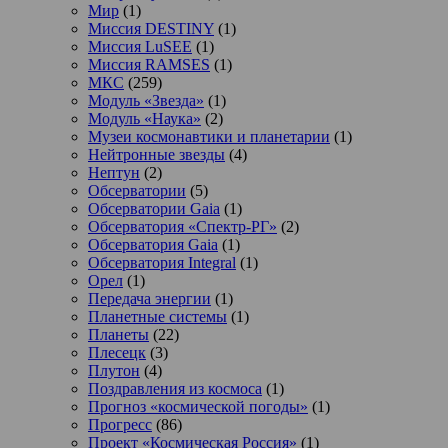
Мир
(1)
Миссия DESTINY
(1)
Миссия LuSEE
(1)
Миссия RAMSES
(1)
МКС
(259)
Модуль «Звезда»
(1)
Модуль «Наука»
(2)
Музеи космонавтики и планетарии
(1)
Нейтронные звезды
(4)
Нептун
(2)
Обсерватории
(5)
Обсерватории Gaia
(1)
Обсерватория «Спектр-РГ»
(2)
Обсерватория Gaia
(1)
Обсерватория Integral
(1)
Орел
(1)
Передача энергии
(1)
Планетные системы
(1)
Планеты
(22)
Плесецк
(3)
Плутон
(4)
Поздравления из космоса
(1)
Прогноз «космической погоды»
(1)
Прогресс
(86)
Проект «Космическая Россия»
(1)