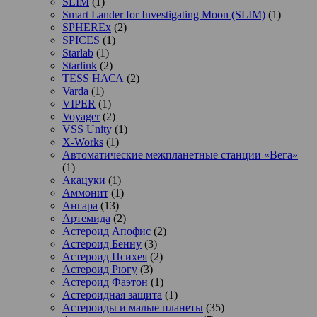
SLIM
(1)
Smart Lander for Investigating Moon (SLIM)
(1)
SPHEREx
(2)
SPICES
(1)
Starlab
(1)
Starlink
(2)
TESS НАСА
(2)
Varda
(1)
VIPER
(1)
Voyager
(2)
VSS Unity
(1)
X-Works
(1)
Автоматические межпланетные станции «Вега»
(1)
Акацуки
(1)
Аммонит
(1)
Ангара
(13)
Артемида
(2)
Астероид Апофис
(2)
Астероид Бенну
(3)
Астероид Психея
(2)
Астероид Рюгу
(3)
Астероид Фаэтон
(1)
Астероидная защита
(1)
Астероиды и малые планеты
(35)