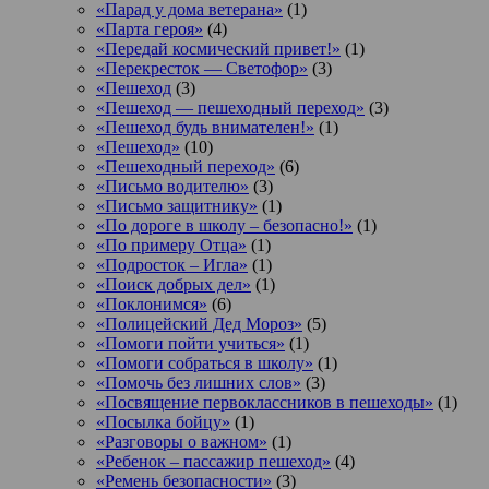
«Парад у дома ветерана»
(1)
«Парта героя»
(4)
«Передай космический привет!»
(1)
«Перекресток — Светофор»
(3)
«Пешеход
(3)
«Пешеход — пешеходный переход»
(3)
«Пешеход будь внимателен!»
(1)
«Пешеход»
(10)
«Пешеходный переход»
(6)
«Письмо водителю»
(3)
«Письмо защитнику»
(1)
«По дороге в школу – безопасно!»
(1)
«По примеру Отца»
(1)
«Подросток ‒ Игла»
(1)
«Поиск добрых дел»
(1)
«Поклонимся»
(6)
«Полицейский Дед Мороз»
(5)
«Помоги пойти учиться»
(1)
«Помоги собраться в школу»
(1)
«Помочь без лишних слов»
(3)
«Посвящение первоклассников в пешеходы»
(1)
«Посылка бойцу»
(1)
«Разговоры о важном»
(1)
«Ребенок – пассажир пешеход»
(4)
«Ремень безопасности»
(3)