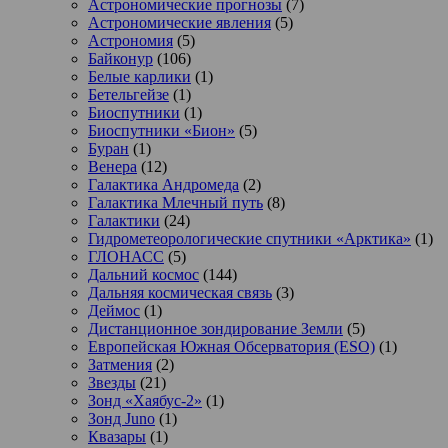
Астрономические прогнозы
(7)
Астрономические явления
(5)
Астрономия
(5)
Байконур
(106)
Белые карлики
(1)
Бетельгейзе
(1)
Биоспутники
(1)
Биоспутники «Бион»
(5)
Буран
(1)
Венера
(12)
Галактика Андромеда
(2)
Галактика Млечный путь
(8)
Галактики
(24)
Гидрометеорологические спутники «Арктика»
(1)
ГЛОНАСС
(5)
Дальний космос
(144)
Дальняя космическая связь
(3)
Деймос
(1)
Дистанционное зондирование Земли
(5)
Европейская Южная Обсерватория (ESO)
(1)
Затмения
(2)
Звезды
(21)
Зонд «Хаябус-2»
(1)
Зонд Juno
(1)
Квазары
(1)