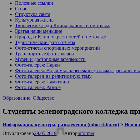
Полезные ссылки
О нас
Структура сайта
Культурная жизнь
Творческие люди Клина, района и не только
Братья наши меньшие
Природа г.Клин, окрестностей и не только…
Туристические фото-отчеты
Фото-отчеты спортивных мероприятий
Транспортные фотогалереи
Музеи и достопримечательности
Фото-галерея: Парки
Фото-галерея: Водоемы, набережные, пляжи, фонтаны и 
Фото-галереи на религиозную тему
Фото-галерея: Памятники
Фото-галерея: Разное
Образование
,
Общество
Студенты зеленоградского колледжа пр
Информация, культура, развлечения (infoce-klin.ru)
>
Новости
Опубликовано
29.05.2019
Автор
informer