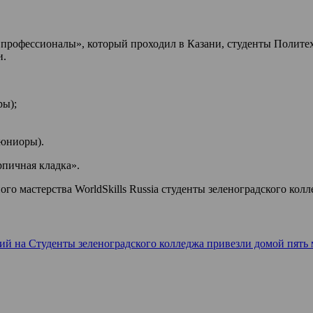
 профессионалы», который проходил в Казани, студенты Полите
и.
ры);
(юниоры).
пичная кладка».
о мастерства WorldSkills Russia студенты зеленоградского кол
рий
на Студенты зеленоградского колледжа привезли домой пять