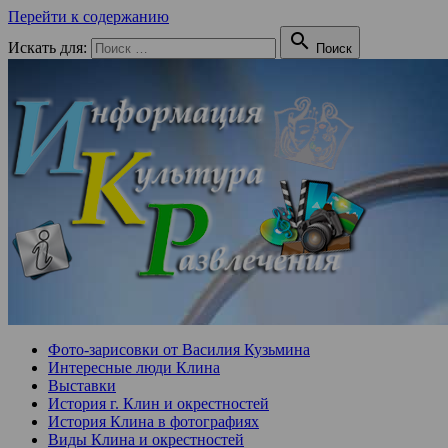
Перейти к содержанию

Искать для:
Поиск
Фото-зарисовки от Василия Кузьмина
Интересные люди Клина
Выставки
История г. Клин и окрестностей
История Клина в фотографиях
Виды Клина и окрестностей