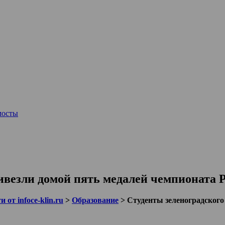
мосты
ивезли домой пять медалей чемпионата 
 от infoce-klin.ru
>
Образование
>
Студенты зеленоградского