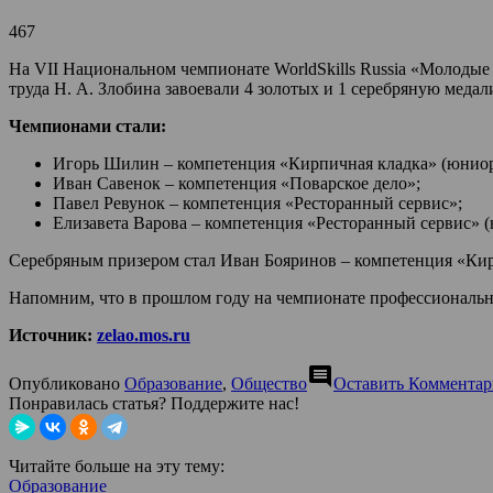
467
На VII Национальном чемпионате WorldSkills Russia «Молодые
труда Н. А. Злобина завоевали 4 золотых и 1 серебряную медал
Чемпионами стали:
Игорь Шилин – компетенция «Кирпичная кладка» (юнио
Иван Савенок – компетенция «Поварское дело»;
Павел Ревунок – компетенция «Ресторанный сервис»;
Елизавета Варова – компетенция «Ресторанный сервис» 
Серебряным призером стал Иван Бояринов – компетенция «Кир
Напомним, что в прошлом году на чемпионате профессиональног
Источник:
zelao.mos.ru
comment
Опубликовано
Образование
,
Общество
Оставить Коммента
Понравилась статья? Поддержите нас!
Читайте больше на эту тему:
Образование