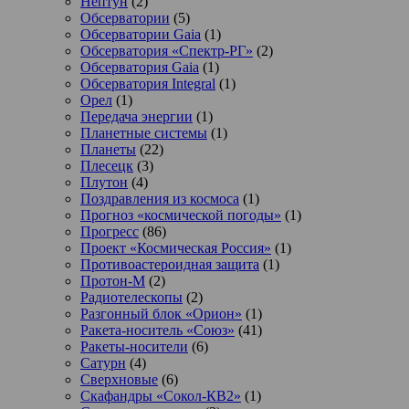
Нептун
(2)
Обсерватории
(5)
Обсерватории Gaia
(1)
Обсерватория «Спектр-РГ»
(2)
Обсерватория Gaia
(1)
Обсерватория Integral
(1)
Орел
(1)
Передача энергии
(1)
Планетные системы
(1)
Планеты
(22)
Плесецк
(3)
Плутон
(4)
Поздравления из космоса
(1)
Прогноз «космической погоды»
(1)
Прогресс
(86)
Проект «Космическая Россия»
(1)
Противоастероидная защита
(1)
Протон-М
(2)
Радиотелескопы
(2)
Разгонный блок «Орион»
(1)
Ракета-носитель «Союз»
(41)
Ракеты-носители
(6)
Сатурн
(4)
Сверхновые
(6)
Скафандры «Сокол-КВ2»
(1)