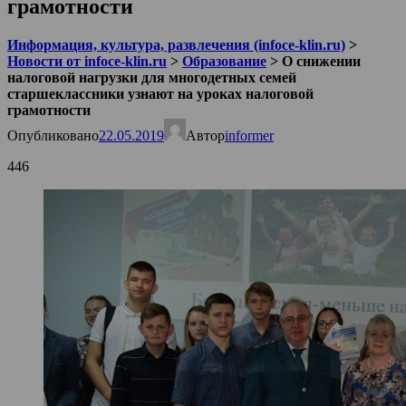
грамотности
Информация, культура, развлечения (infoce-klin.ru)
>
Новости от infoce-klin.ru
>
Образование
>
О снижении
налоговой нагрузки для многодетных семей
старшеклассники узнают на уроках налоговой
грамотности
Опубликовано
22.05.2019
Автор
informer
446