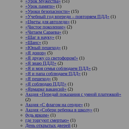
«Урок Мужества»
(51)
«Урок памяти»
(1)
«Уроки безопасности»
(15)
«Учебный год впереди – повторяем ПДД»
(1)
«Цветы для автоледи»
(1)
«Чистое поколение»
(2)
«Читаем Сараева»
(1)
«Шаг в науку»
(1)
«Шанс»
(1)
«Юный пешеход»
(1)
«Я донор»
(5)
«Я дружу со светофором!»
(1)
«Я знаю ПДД!»
(2)
«Я и моя семья соблюдаем ПДД»
(2)
«Я и папа соблюдаем ПДД»
(1)
«Я пешеход»
(3)
«Я соблюдаю ПДД!»
(1)
«Ярмарке вакансий»
(2)
Акция «Передай показания с умной платежкой»
(2)
Акция «С флагом на сердце»
(1)
Акция «Собери ребенка в школу»
(1)
будь ярким»
(1)
где торгуют смертью»
(1)
День открытых дверей
(1)