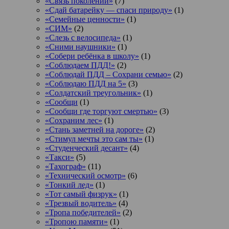
«Связь поколений»
(7)
«Сдай батарейку — спаси природу»
(1)
«Семейные ценности»
(1)
«СИМ»
(2)
«Слезь с велосипеда»
(1)
«Сними наушники»
(1)
«Собери ребёнка в школу»
(1)
«Соблюдаем ПДД!»
(2)
«Соблюдай ПДД – Сохрани семью»
(2)
«Соблюдаю ПДД на 5»
(3)
«Солдатский треугольник»
(1)
«Сообщи
(1)
«Сообщи где торгуют смертью»
(3)
«Сохраним лес»
(1)
«Стань заметней на дороге»
(2)
«Стимул мечты это сам ты»
(1)
«Студенческий десант»
(4)
«Такси»
(5)
«Тахограф»
(11)
«Технический осмотр»
(6)
«Тонкий лед»
(1)
«Тот самый физрук»
(1)
«Трезвый водитель»
(4)
«Тропа победителей»
(2)
«Тропою памяти»
(1)