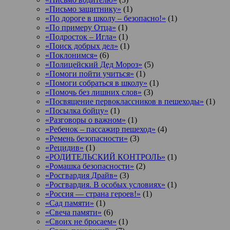
«Письмо защитнику»
(1)
«По дороге в школу – безопасно!»
(1)
«По примеру Отца»
(1)
«Подросток ‒ Игла»
(1)
«Поиск добрых дел»
(1)
«Поклонимся»
(6)
«Полицейский Дед Мороз»
(5)
«Помоги пойти учиться»
(1)
«Помоги собраться в школу»
(1)
«Помочь без лишних слов»
(3)
«Посвящение первоклассников в пешеходы»
(1)
«Посылка бойцу»
(1)
«Разговоры о важном»
(1)
«Ребенок – пассажир пешеход»
(4)
«Ремень безопасности»
(3)
«Рецидив»
(1)
«РОДИТЕЛЬСКИЙ КОНТРОЛЬ»
(1)
«Ромашка безопасности»
(2)
«Росгвардия Драйв»
(3)
«Росгвардия. В особых условиях»
(1)
«Россия — страна героев!»
(1)
«Сад памяти»
(1)
«Свеча памяти»
(6)
«Своих не бросаем»
(1)