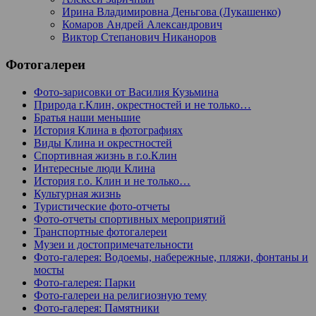
Ирина Владимировна Деньгова (Лукашенко)
Комаров Андрей Александрович
Виктор Степанович Никаноров
Фотогалереи
Фото-зарисовки от Василия Кузьмина
Природа г.Клин, окрестностей и не только…
Братья наши меньшие
История Клина в фотографиях
Виды Клина и окрестностей
Спортивная жизнь в г.о.Клин
Интересные люди Клина
История г.о. Клин и не только…
Культурная жизнь
Туристические фото-отчеты
Фото-отчеты спортивных мероприятий
Транспортные фотогалереи
Музеи и достопримечательности
Фото-галерея: Водоемы, набережные, пляжи, фонтаны и
мосты
Фото-галерея: Парки
Фото-галереи на религиозную тему
Фото-галерея: Памятники