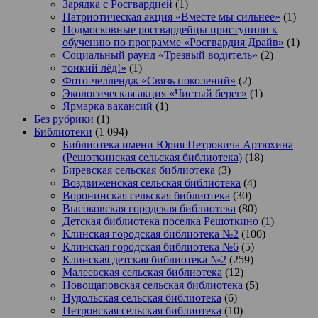
Зарядка с Росгвардией
(1)
Патриотическая акция «Вместе мы сильнее»
(1)
Подмосковные росгвардейцы приступили к
обучению по программе «Росгвардия Драйв»
(1)
Социальный раунд «Трезвый водитель»
(2)
тонкий лёд!»
(1)
Фото-челлендж «Связь поколений»
(2)
Экологическая акция «Чистый берег»
(1)
Ярмарка вакансий
(1)
Без рубрики
(1)
Библиотеки
(1 094)
Библиотека имени Юрия Петровича Артюхина
(Решоткинская сельская библиотека)
(18)
Биревская сельская библиотека
(3)
Воздвиженская сельская библиотека
(4)
Воронинская сельская библиотека
(30)
Высоковская городская библиотека
(80)
Детская библиотека поселка Решоткино
(1)
Клинская городская библиотека №2
(100)
Клинская городская библиотека №6
(5)
Клинская детская библиотека №2
(259)
Малеевская сельская библиотека
(12)
Новощаповская сельская библиотека
(5)
Нудольская сельская библиотека
(6)
Петровская сельская библиотека
(10)