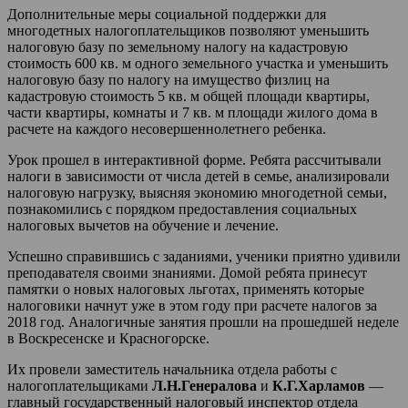
Дополнительные меры социальной поддержки для
многодетных налогоплательщиков позволяют уменьшить
налоговую базу по земельному налогу на кадастровую
стоимость 600 кв. м одного земельного участка и уменьшить
налоговую базу по налогу на имущество физлиц на
кадастровую стоимость 5 кв. м общей площади квартиры,
части квартиры, комнаты и 7 кв. м площади жилого дома в
расчете на каждого несовершеннолетнего ребенка.
Урок прошел в интерактивной форме. Ребята рассчитывали
налоги в зависимости от числа детей в семье, анализировали
налоговую нагрузку, выясняя экономию многодетной семьи,
познакомились с порядком предоставления социальных
налоговых вычетов на обучение и лечение.
Успешно справившись с заданиями, ученики приятно удивили
преподавателя своими знаниями. Домой ребята принесут
памятки о новых налоговых льготах, применять которые
налоговики начнут уже в этом году при расчете налогов за
2018 год. Аналогичные занятия прошли на прошедшей неделе
в Воскресенске и Красногорске.
Их провели заместитель начальника отдела работы с
налогоплательщиками
Л.Н.Генералова
и
К.Г.Харламов
—
главный государственный налоговый инспектор отдела