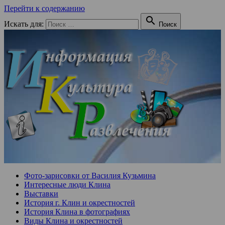
Перейти к содержанию

Искать для:
Поиск
Фото-зарисовки от Василия Кузьмина
Интересные люди Клина
Выставки
История г. Клин и окрестностей
История Клина в фотографиях
Виды Клина и окрестностей