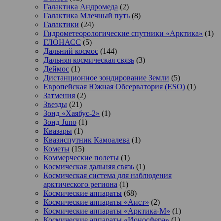
Галактика Андромеда
(2)
Галактика Млечный путь
(8)
Галактики
(24)
Гидрометеорологические спутники «Арктика»
(1)
ГЛОНАСС
(5)
Дальний космос
(144)
Дальняя космическая связь
(3)
Деймос
(1)
Дистанционное зондирование Земли
(5)
Европейская Южная Обсерватория (ESO)
(1)
Затмения
(2)
Звезды
(21)
Зонд «Хаябус-2»
(1)
Зонд Juno
(1)
Квазары
(1)
Квазиспутник Камоалева
(1)
Кометы
(15)
Коммерческие полеты
(1)
Космическая дальняя связь
(1)
Космическая система для наблюдения
арктического региона
(1)
Космические аппараты
(68)
Космические аппараты «Аист»
(2)
Космические аппараты «Арктика-М»
(1)
Космические аппараты «Ионосфера»
(1)