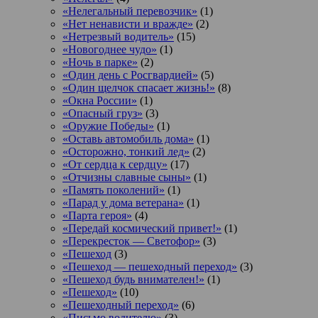
«Нелегальный перевозчик»
(1)
«Нет ненависти и вражде»
(2)
«Нетрезвый водитель»
(15)
«Новогоднее чудо»
(1)
«Ночь в парке»
(2)
«Один день с Росгвардией»
(5)
«Один щелчок спасает жизнь!»
(8)
«Окна России»
(1)
«Опасный груз»
(3)
«Оружие Победы»
(1)
«Оставь автомобиль дома»
(1)
«Осторожно, тонкий лед»
(2)
«От сердца к сердцу»
(17)
«Отчизны славные сыны»
(1)
«Память поколений»
(1)
«Парад у дома ветерана»
(1)
«Парта героя»
(4)
«Передай космический привет!»
(1)
«Перекресток — Светофор»
(3)
«Пешеход
(3)
«Пешеход — пешеходный переход»
(3)
«Пешеход будь внимателен!»
(1)
«Пешеход»
(10)
«Пешеходный переход»
(6)
«Письмо водителю»
(3)