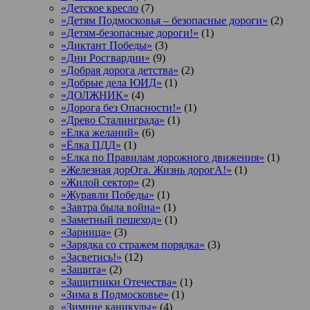
«Детское кресло
(7)
«Детям Подмосковья – безопасные дороги»
(2)
«Детям-безопасные дороги!»
(1)
«Диктант Победы»
(3)
«Дни Росгвардии»
(9)
«Добрая дорога детства»
(2)
«Добрые дела ЮИД»
(1)
«ДОЛЖНИК»
(4)
«Дорога без Опасности!»
(1)
«Древо Сталинграда»
(1)
«Елка желаний»
(6)
«Ёлка ПДД»
(1)
«Елка по Правилам дорожного движения»
(1)
«Железная дорОга. Жизнь дорогА!»
(1)
«Жилой сектор»
(2)
«Журавли Победы»
(1)
«Завтра была война»
(1)
«Заметный пешеход»
(1)
«Зарница»
(3)
«Зарядка со стражем порядка»
(3)
«Засветись!»
(12)
«Защита»
(2)
«Защитники Отечества»
(1)
«Зима в Подмосковье»
(1)
«Зимние каникулы»
(4)