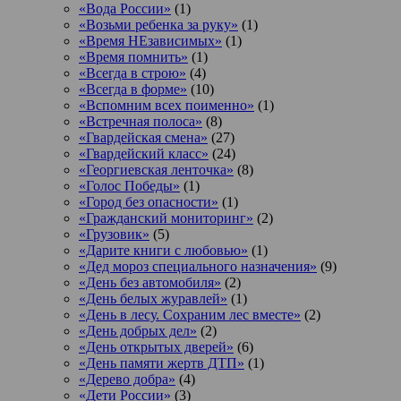
«Вода России»
(1)
«Возьми ребенка за руку»
(1)
«Время НЕзависимых»
(1)
«Время помнить»
(1)
«Всегда в строю»
(4)
«Всегда в форме»
(10)
«Вспомним всех поименно»
(1)
«Встречная полоса»
(8)
«Гвардейская смена»
(27)
«Гвардейский класс»
(24)
«Георгиевская ленточка»
(8)
«Голос Победы»
(1)
«Город без опасности»
(1)
«Гражданский мониторинг»
(2)
«Грузовик»
(5)
«Дарите книги с любовью»
(1)
«Дед мороз специального назначения»
(9)
«День без автомобиля»
(2)
«День белых журавлей»
(1)
«День в лесу. Сохраним лес вместе»
(2)
«День добрых дел»
(2)
«День открытых дверей»
(6)
«День памяти жертв ДТП»
(1)
«Дерево добра»
(4)
«Дети России»
(3)