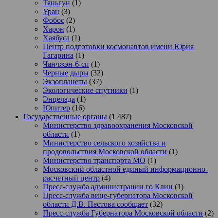
Тяньгун
(1)
Уран
(3)
Фобос
(2)
Харон
(1)
Хаябуса
(1)
Центр подготовки космонавтов имени Юрия
Гагарина
(1)
Чанчжэн-6-си
(1)
Черные дыры
(32)
Экзопланеты
(37)
Экологические спутники
(1)
Энцелада
(1)
Юпитер
(16)
Государственные органы
(1 487)
Министерство здравоохранения Московской
области
(1)
Министерство сельского хозяйства и
продовольствия Московской области
(1)
Министерство транспорта МО
(1)
Московский областной единый информационно-
расчетный центр
(4)
Пресс-служба администрации го Клин
(1)
Пресс-служба вице-губернатора Московской
области Д.В. Пестова сообщает
(32)
Пресс-служба Губернатора Московской области
(2)