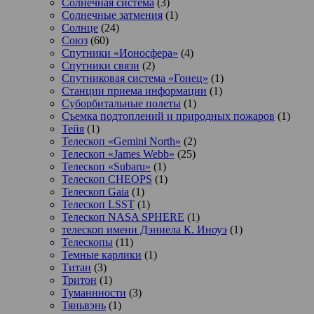
Солнечная система
(3)
Солнечные затмения
(1)
Солнце
(24)
Союз
(60)
Спутники «Ионосфера»
(4)
Спутники связи
(2)
Спутниковая система «Гонец»
(1)
Станции приема информации
(1)
Суборбитальные полеты
(1)
Съемка подтоплений и природных пожаров
(1)
Тейя
(1)
Телескоп «Gemini North»
(2)
Телескоп «James Webb»
(25)
Телескоп «Subaru»
(1)
Телескоп CHEOPS
(1)
Телескоп Gaia
(1)
Телескоп LSST
(1)
Телескоп NASA SPHERE
(1)
телескоп имени Дэниела К. Иноуэ
(1)
Телескопы
(11)
Темные карлики
(1)
Титан
(3)
Тритон
(1)
Туманнности
(3)
Тяньвэнь
(1)