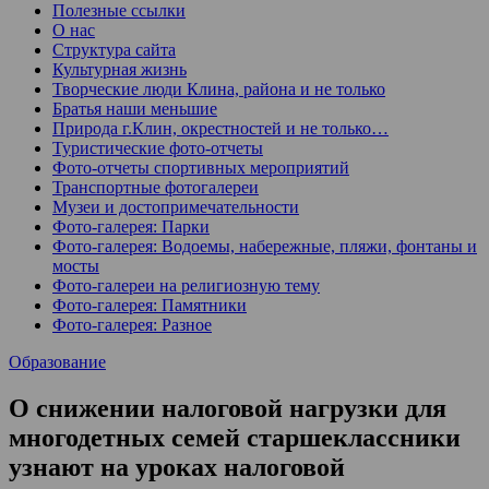
Полезные ссылки
О нас
Структура сайта
Культурная жизнь
Творческие люди Клина, района и не только
Братья наши меньшие
Природа г.Клин, окрестностей и не только…
Туристические фото-отчеты
Фото-отчеты спортивных мероприятий
Транспортные фотогалереи
Музеи и достопримечательности
Фото-галерея: Парки
Фото-галерея: Водоемы, набережные, пляжи, фонтаны и
мосты
Фото-галереи на религиозную тему
Фото-галерея: Памятники
Фото-галерея: Разное
Образование
О снижении налоговой нагрузки для
многодетных семей старшеклассники
узнают на уроках налоговой