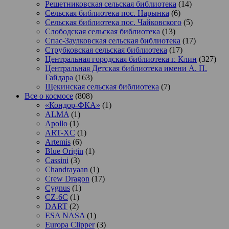
Решетниковская сельская библиотека
(14)
Сельская библиотека пос. Нарынка
(6)
Сельская библиотека пос. Чайковского
(5)
Слободская сельская библиотека
(13)
Спас-Заулковская сельская библиотека
(17)
Струбковская сельская библиотека
(17)
Центральная городская библиотека г. Клин
(327)
Центральная Детская библиотека имени А. П.
Гайдара
(163)
Щекинская сельская библиотека
(7)
Все о космосе
(808)
«Кондор-ФКА»
(1)
ALMA
(1)
Apollo
(1)
ART-XC
(1)
Artemis
(6)
Blue Origin
(1)
Cassini
(3)
Chandrayaan
(1)
Crew Dragon
(17)
Cygnus
(1)
CZ-6C
(1)
DART
(2)
ESA NASA
(1)
Europa Clipper
(3)