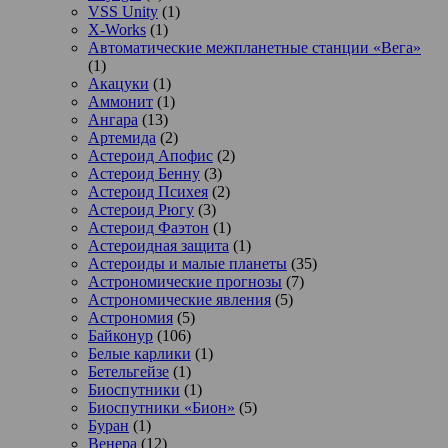
VSS Unity
(1)
X-Works
(1)
Автоматические межпланетные станции «Вега»
(1)
Акацуки
(1)
Аммонит
(1)
Ангара
(13)
Артемида
(2)
Астероид Апофис
(2)
Астероид Бенну
(3)
Астероид Психея
(2)
Астероид Рюгу
(3)
Астероид Фаэтон
(1)
Астероидная защита
(1)
Астероиды и малые планеты
(35)
Астрономические прогнозы
(7)
Астрономические явления
(5)
Астрономия
(5)
Байконур
(106)
Белые карлики
(1)
Бетельгейзе
(1)
Биоспутники
(1)
Биоспутники «Бион»
(5)
Буран
(1)
Венера
(12)