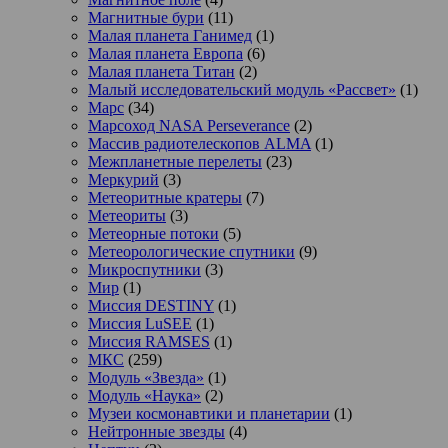
Магнитные бури
(11)
Малая планета Ганимед
(1)
Малая планета Европа
(6)
Малая планета Титан
(2)
Малый исследовательский модуль «Рассвет»
(1)
Марс
(34)
Марсоход NASA Perseverance
(2)
Массив радиотелескопов ALMA
(1)
Межпланетные перелеты
(23)
Меркурий
(3)
Метеоритные кратеры
(7)
Метеориты
(3)
Метеорные потоки
(5)
Метеорологические спутники
(9)
Микроспутники
(3)
Мир
(1)
Миссия DESTINY
(1)
Миссия LuSEE
(1)
Миссия RAMSES
(1)
МКС
(259)
Модуль «Звезда»
(1)
Модуль «Наука»
(2)
Музеи космонавтики и планетарии
(1)
Нейтронные звезды
(4)