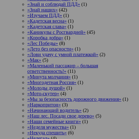
«Знай и соблюдай ПДД»
(1)
«Знай наших»
(42)
«Изучаем ПДД»
(1)
«Кадетская весна»
(1)
«Кадетская слава»
(1)
«Каникулы с Росгвардией»
(45)
«Коробка добра»
(1)
«Лес Победы»
(8)
«Лето без опасности»
(1)
«Лови удачу с умной платежкой»
(2)
«Мак»
(5)
«Маленький пассажир – большая
ответственность!»
(11)
«Минута молчания»
(1)
«Многодетная Россия»
(1)
«Молоды душой»
(1)
«Мото-скутер»
(4)
«Мы за безопасность дорожного движения»
(1)
«Наркопритон»
(3)
«Начинающий водитель»
(2)
«Наш лес. Посади свое дерево»
(5)
«Наши семейные книги»
(1)
«Неделя мужества»
(1)
«Некуда спешить»
(6)
«Нелегал»
(4)