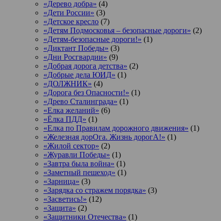
«Дерево добра»
(4)
«Дети России»
(3)
«Детское кресло
(7)
«Детям Подмосковья – безопасные дороги»
(2)
«Детям-безопасные дороги!»
(1)
«Диктант Победы»
(3)
«Дни Росгвардии»
(9)
«Добрая дорога детства»
(2)
«Добрые дела ЮИД»
(1)
«ДОЛЖНИК»
(4)
«Дорога без Опасности!»
(1)
«Древо Сталинграда»
(1)
«Елка желаний»
(6)
«Ёлка ПДД»
(1)
«Елка по Правилам дорожного движения»
(1)
«Железная дорОга. Жизнь дорогА!»
(1)
«Жилой сектор»
(2)
«Журавли Победы»
(1)
«Завтра была война»
(1)
«Заметный пешеход»
(1)
«Зарница»
(3)
«Зарядка со стражем порядка»
(3)
«Засветись!»
(12)
«Защита»
(2)
«Защитники Отечества»
(1)