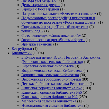
где торгуют смертью»
(1)
День открытых дверей
(1)
Зарядка с Росгвардией
(1)
Патриотическая акция «Вместе мы сильнее»
(1)
Подмосковные росгвардейцы приступили к
обучению по программе «Росгвардия Драйв»
(1)
Социальный раунд «Трезвый водитель»
(2)
тонкий лёд!»
(1)
Фото-челлендж «Связь поколений»
(2)
Экологическая акция «Чистый берег»
(1)
Ярмарка вакансий
(1)
Без рубрики
(1)
Библиотеки
(1 094)
Библиотека имени Юрия Петровича Артюхина
(Решоткинская сельская библиотека)
(18)
Биревская сельская библиотека
(3)
Воздвиженская сельская библиотека
(4)
Воронинская сельская библиотека
(30)
Высоковская городская библиотека
(80)
Детская библиотека поселка Решоткино
(1)
Клинская городская библиотека №2
(100)
Клинская городская библиотека №6
(5)
Клинская детская библиотека №2
(259)
Малеевская сельская библиотека
(12)
Новощаповская сельская библиотека
(5)