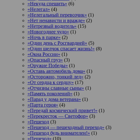
«Некуда спешить»
(6)
«Нелегал»
(4)
«Нелегальный перевозчик»
(1)
«Нет ненависти и вражде»
(2)
«Нетрезвый водитель»
(15)
«Новогоднее чудо»
(1)
«Ночь в парке»
(2)
«Один день с Росгвардией»
(5)
«Один щелчок спасает жизнь!»
(8)
«Окна России»
(1)
«Опасный груз»
(3)
«Оружие Победы»
(1)
«Оставь автомобиль дома»
(1)
«Осторожно, тонкий лед»
(2)
«От сердца к сердцу»
(17)
«Отчизны славные сыны»
(1)
«Память поколений»
(1)
«Парад у дома ветерана»
(1)
«Парта героя»
(4)
«Передай космический привет!»
(1)
«Перекресток — Светофор»
(3)
«Пешеход
(3)
«Пешеход — пешеходный переход»
(3)
«Пешеход будь внимателен!»
(1)
«Пешеход»
(10)