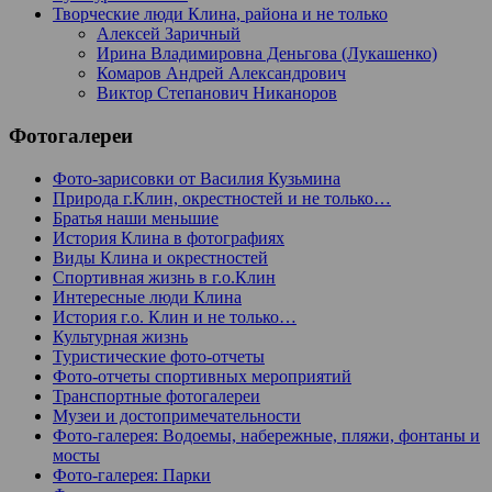
Творческие люди Клина, района и не только
Алексей Заричный
Ирина Владимировна Деньгова (Лукашенко)
Комаров Андрей Александрович
Виктор Степанович Никаноров
Фотогалереи
Фото-зарисовки от Василия Кузьмина
Природа г.Клин, окрестностей и не только…
Братья наши меньшие
История Клина в фотографиях
Виды Клина и окрестностей
Спортивная жизнь в г.о.Клин
Интересные люди Клина
История г.о. Клин и не только…
Культурная жизнь
Туристические фото-отчеты
Фото-отчеты спортивных мероприятий
Транспортные фотогалереи
Музеи и достопримечательности
Фото-галерея: Водоемы, набережные, пляжи, фонтаны и
мосты
Фото-галерея: Парки