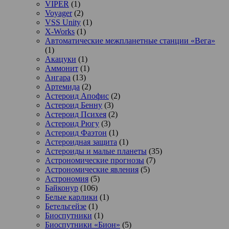
VIPER
(1)
Voyager
(2)
VSS Unity
(1)
X-Works
(1)
Автоматические межпланетные станции «Вега»
(1)
Акацуки
(1)
Аммонит
(1)
Ангара
(13)
Артемида
(2)
Астероид Апофис
(2)
Астероид Бенну
(3)
Астероид Психея
(2)
Астероид Рюгу
(3)
Астероид Фаэтон
(1)
Астероидная защита
(1)
Астероиды и малые планеты
(35)
Астрономические прогнозы
(7)
Астрономические явления
(5)
Астрономия
(5)
Байконур
(106)
Белые карлики
(1)
Бетельгейзе
(1)
Биоспутники
(1)
Биоспутники «Бион»
(5)