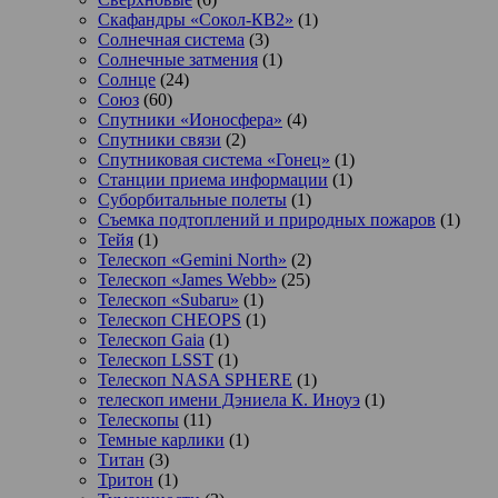
Скафандры «Сокол-КВ2»
(1)
Солнечная система
(3)
Солнечные затмения
(1)
Солнце
(24)
Союз
(60)
Спутники «Ионосфера»
(4)
Спутники связи
(2)
Спутниковая система «Гонец»
(1)
Станции приема информации
(1)
Суборбитальные полеты
(1)
Съемка подтоплений и природных пожаров
(1)
Тейя
(1)
Телескоп «Gemini North»
(2)
Телескоп «James Webb»
(25)
Телескоп «Subaru»
(1)
Телескоп CHEOPS
(1)
Телескоп Gaia
(1)
Телескоп LSST
(1)
Телескоп NASA SPHERE
(1)
телескоп имени Дэниела К. Иноуэ
(1)
Телескопы
(11)
Темные карлики
(1)
Титан
(3)
Тритон
(1)