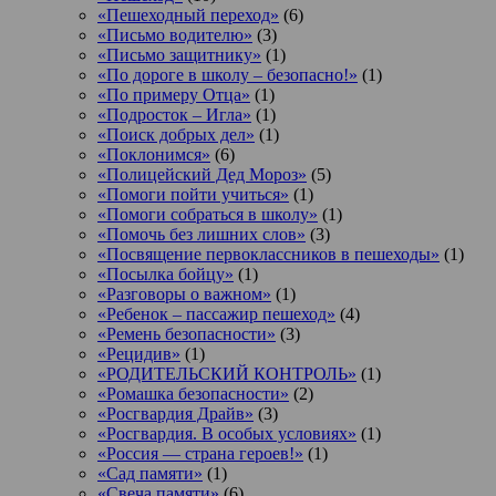
«Пешеходный переход»
(6)
«Письмо водителю»
(3)
«Письмо защитнику»
(1)
«По дороге в школу – безопасно!»
(1)
«По примеру Отца»
(1)
«Подросток ‒ Игла»
(1)
«Поиск добрых дел»
(1)
«Поклонимся»
(6)
«Полицейский Дед Мороз»
(5)
«Помоги пойти учиться»
(1)
«Помоги собраться в школу»
(1)
«Помочь без лишних слов»
(3)
«Посвящение первоклассников в пешеходы»
(1)
«Посылка бойцу»
(1)
«Разговоры о важном»
(1)
«Ребенок – пассажир пешеход»
(4)
«Ремень безопасности»
(3)
«Рецидив»
(1)
«РОДИТЕЛЬСКИЙ КОНТРОЛЬ»
(1)
«Ромашка безопасности»
(2)
«Росгвардия Драйв»
(3)
«Росгвардия. В особых условиях»
(1)
«Россия — страна героев!»
(1)
«Сад памяти»
(1)
«Свеча памяти»
(6)