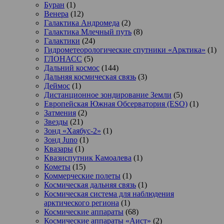
Буран
(1)
Венера
(12)
Галактика Андромеда
(2)
Галактика Млечный путь
(8)
Галактики
(24)
Гидрометеорологические спутники «Арктика»
(1)
ГЛОНАСС
(5)
Дальний космос
(144)
Дальняя космическая связь
(3)
Деймос
(1)
Дистанционное зондирование Земли
(5)
Европейская Южная Обсерватория (ESO)
(1)
Затмения
(2)
Звезды
(21)
Зонд «Хаябус-2»
(1)
Зонд Juno
(1)
Квазары
(1)
Квазиспутник Камоалева
(1)
Кометы
(15)
Коммерческие полеты
(1)
Космическая дальняя связь
(1)
Космическая система для наблюдения
арктического региона
(1)
Космические аппараты
(68)
Космические аппараты «Аист»
(2)