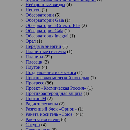
Нейтронные звезды
(4)
Нептун
(2)
Обсерватории
(5)
Обсерватории Gaia
(1)
Обсерватория «Спектр-РГ»
(2)
Обсерватория Gaia
(1)
Обсерватория Integral
(1)
Орел
(1)
Передача энергии
(1)
Планетные системы
(1)
Планеты
(22)
Плесецк
(3)
Плутон
(4)
Поздравления из космоса
(1)
Прогноз «космической погоды»
(1)
Прогресс
(86)
Проект «Космическая Россия»
(1)
Противоастероидная защита
(1)
Протон-М
(2)
Радиотелескопы
(2)
Разгонный блок «Орион»
(1)
Ракета-носитель «Союз»
(41)
Ракеты-носители
(6)
Сатурн
(4)
Сверхновые
(6)