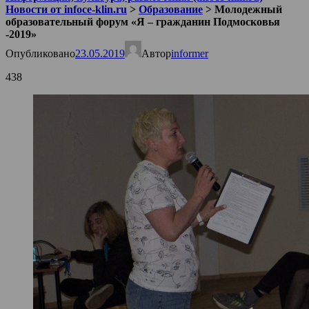
Новости от infoce-klin.ru
>
Образование
>
Молодежный
образовательный форум «Я – гражданин Подмосковья
-2019»
Опубликовано
23.05.2019
Автор
informer
438