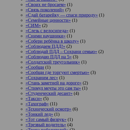
«Своих не бросаем»
(1)
«Связь поколений»
(7)
«Сдай батарейку — спаси природу»
(1)
«Семейные ценности»
(1)
«СИМ»
(2)
«Слезь с велосипеда»
(1)
«Сними наушники»
(1)
«Собери ребёнка в школу»
(1)
«Соблюдаем ПДД!»
(2)
«Соблюдай ПДД – Сохрани семью»
(2)
«Соблюдаю ПДД на 5»
(3)
«Солдатский треугольник»
(1)
«Сообщи
(1)
«Сообщи где торгуют смертью»
(3)
«Сохраним лес»
(1)
«Стань заметней на дороге»
(2)
«Стимул мечты это сам ты»
(1)
«Студенческий десант»
(4)
«Такси»
(5)
«Тахограф»
(11)
«Технический осмотр»
(6)
«Тонкий лед»
(1)
«Тот самый физрук»
(1)
«Трезвый водитель»
(4)
«Тропа победителей»
(2)