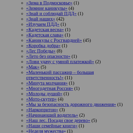
«Зима в Подмосковье»
(1)
«Зимние каникулы»
(4)
«Знай и соблюдай ПДД»
(1)
«Знай наших»
(42)
«Изучаем ПДД»
(1)
«Кадетская весна»
(1)
«Кадетская слава»
(1)
«Каникулы с Росгвардией»
(45)
«Коробка добра»
(1)
«Лес Победы»
(8)
«Лето без опасности»
(1)
«Лови удачу с умной платежкой»
(2)
«Мак»
(5)
«Маленький пассажир – большая
ответственность!»
(11)
«Минута молчания»
(1)
«Многодетная Россия»
(1)
«Молоды душой»
(1)
«Мото-скутер»
(4)
«Мы за безопасность дорожного движения»
(1)
«Наркопритон»
(3)
«Начинающий водитель»
(2)
«Наш лес. Посади свое дерево»
(5)
«Наши семейные книги»
(1)
«Неделя мужества»
(1)