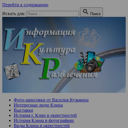
Перейти к содержанию

Искать для:
Поиск
Фото-зарисовки от Василия Кузьмина
Интересные люди Клина
Выставки
История г. Клин и окрестностей
История Клина в фотографиях
Виды Клина и окрестностей