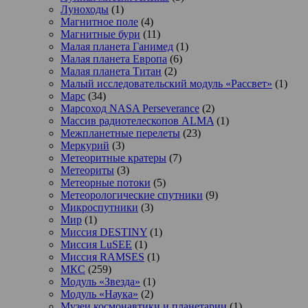
Луноходы
(1)
Магнитное поле
(4)
Магнитные бури
(11)
Малая планета Ганимед
(1)
Малая планета Европа
(6)
Малая планета Титан
(2)
Малый исследовательский модуль «Рассвет»
(1)
Марс
(34)
Марсоход NASA Perseverance
(2)
Массив радиотелескопов ALMA
(1)
Межпланетные перелеты
(23)
Меркурий
(3)
Метеоритные кратеры
(7)
Метеориты
(3)
Метеорные потоки
(5)
Метеорологические спутники
(9)
Микроспутники
(3)
Мир
(1)
Миссия DESTINY
(1)
Миссия LuSEE
(1)
Миссия RAMSES
(1)
МКС
(259)
Модуль «Звезда»
(1)
Модуль «Наука»
(2)
Музеи космонавтики и планетарии
(1)