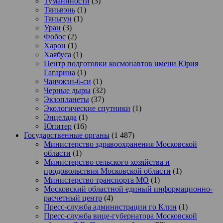
Туманнности
(3)
Тяньвэнь
(1)
Тяньгун
(1)
Уран
(3)
Фобос
(2)
Харон
(1)
Хаябуса
(1)
Центр подготовки космонавтов имени Юрия
Гагарина
(1)
Чанчжэн-6-си
(1)
Черные дыры
(32)
Экзопланеты
(37)
Экологические спутники
(1)
Энцелада
(1)
Юпитер
(16)
Государственные органы
(1 487)
Министерство здравоохранения Московской
области
(1)
Министерство сельского хозяйства и
продовольствия Московской области
(1)
Министерство транспорта МО
(1)
Московский областной единый информационно-
расчетный центр
(4)
Пресс-служба администрации го Клин
(1)
Пресс-служба вице-губернатора Московской