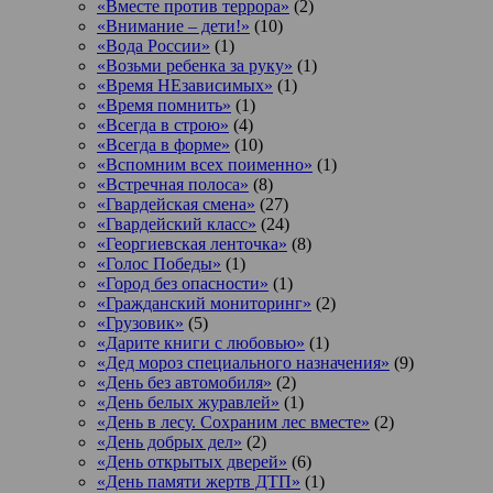
«Вместе против террора»
(2)
«Внимание – дети!»
(10)
«Вода России»
(1)
«Возьми ребенка за руку»
(1)
«Время НЕзависимых»
(1)
«Время помнить»
(1)
«Всегда в строю»
(4)
«Всегда в форме»
(10)
«Вспомним всех поименно»
(1)
«Встречная полоса»
(8)
«Гвардейская смена»
(27)
«Гвардейский класс»
(24)
«Георгиевская ленточка»
(8)
«Голос Победы»
(1)
«Город без опасности»
(1)
«Гражданский мониторинг»
(2)
«Грузовик»
(5)
«Дарите книги с любовью»
(1)
«Дед мороз специального назначения»
(9)
«День без автомобиля»
(2)
«День белых журавлей»
(1)
«День в лесу. Сохраним лес вместе»
(2)
«День добрых дел»
(2)
«День открытых дверей»
(6)
«День памяти жертв ДТП»
(1)