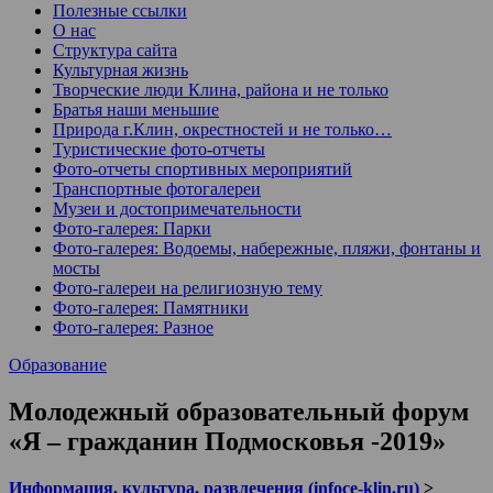
Полезные ссылки
О нас
Структура сайта
Культурная жизнь
Творческие люди Клина, района и не только
Братья наши меньшие
Природа г.Клин, окрестностей и не только…
Туристические фото-отчеты
Фото-отчеты спортивных мероприятий
Транспортные фотогалереи
Музеи и достопримечательности
Фото-галерея: Парки
Фото-галерея: Водоемы, набережные, пляжи, фонтаны и
мосты
Фото-галереи на религиозную тему
Фото-галерея: Памятники
Фото-галерея: Разное
Образование
Молодежный образовательный форум
«Я – гражданин Подмосковья -2019»
Информация, культура, развлечения (infoce-klin.ru)
>