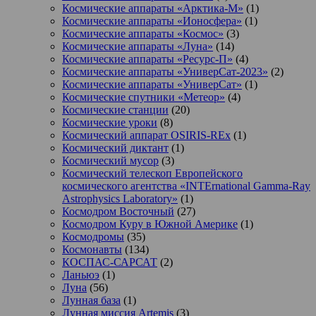
Космические аппараты «Арктика-М»
(1)
Космические аппараты «Ионосфера»
(1)
Космические аппараты «Космос»
(3)
Космические аппараты «Луна»
(14)
Космические аппараты «Ресурс-П»
(4)
Космические аппараты «УниверСат-2023»
(2)
Космические аппараты «УниверСат»
(1)
Космические спутники «Метеор»
(4)
Космические станции
(20)
Космические уроки
(8)
Космический аппарат OSIRIS-REx
(1)
Космический диктант
(1)
Космический мусор
(3)
Космический телескоп Европейского
космического агентства «INTErnational Gamma-Ray
Astrophysics Laboratory»
(1)
Космодром Восточный
(27)
Космодром Куру в Южной Америке
(1)
Космодромы
(35)
Космонавты
(134)
КОСПАС-САРСАТ
(2)
Ланьюэ
(1)
Луна
(56)
Лунная база
(1)
Лунная миссия Artemis
(3)