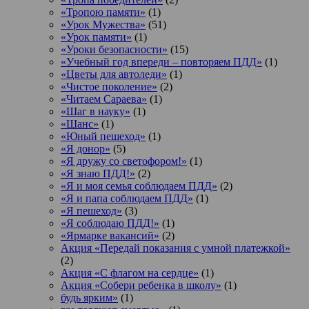
«Тропою памяти»
(1)
«Урок Мужества»
(51)
«Урок памяти»
(1)
«Уроки безопасности»
(15)
«Учебный год впереди – повторяем ПДД»
(1)
«Цветы для автоледи»
(1)
«Чистое поколение»
(2)
«Читаем Сараева»
(1)
«Шаг в науку»
(1)
«Шанс»
(1)
«Юный пешеход»
(1)
«Я донор»
(5)
«Я дружу со светофором!»
(1)
«Я знаю ПДД!»
(2)
«Я и моя семья соблюдаем ПДД»
(2)
«Я и папа соблюдаем ПДД»
(1)
«Я пешеход»
(3)
«Я соблюдаю ПДД!»
(1)
«Ярмарке вакансий»
(2)
Акция «Передай показания с умной платежкой»
(2)
Акция «С флагом на сердце»
(1)
Акция «Собери ребенка в школу»
(1)
будь ярким»
(1)