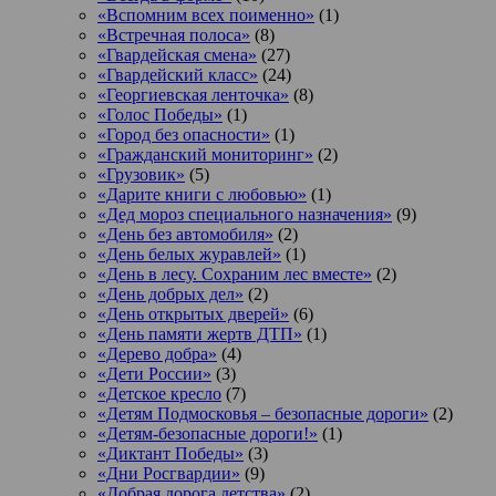
«Вспомним всех поименно»
(1)
«Встречная полоса»
(8)
«Гвардейская смена»
(27)
«Гвардейский класс»
(24)
«Георгиевская ленточка»
(8)
«Голос Победы»
(1)
«Город без опасности»
(1)
«Гражданский мониторинг»
(2)
«Грузовик»
(5)
«Дарите книги с любовью»
(1)
«Дед мороз специального назначения»
(9)
«День без автомобиля»
(2)
«День белых журавлей»
(1)
«День в лесу. Сохраним лес вместе»
(2)
«День добрых дел»
(2)
«День открытых дверей»
(6)
«День памяти жертв ДТП»
(1)
«Дерево добра»
(4)
«Дети России»
(3)
«Детское кресло
(7)
«Детям Подмосковья – безопасные дороги»
(2)
«Детям-безопасные дороги!»
(1)
«Диктант Победы»
(3)
«Дни Росгвардии»
(9)
«Добрая дорога детства»
(2)