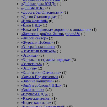
«Добрые дела ЮИД»
(1)
«ДОЛЖНИК»
(4)
«Дорога без Опасности!»
(1)
«Древо Сталинграда»
(1)
«Елка желаний»
(6)
«Ёлка ПДД»
(1)
«Елка по Правилам дорожного движения»
(1)
«Железная дорОга. Жизнь дорогА!»
(1)
«Жилой сектор»
(2)
«Журавли Победы»
(1)
«Завтра была война»
(1)
«Заметный пешеход»
(1)
«Зарница»
(3)
«Зарядка со стражем порядка»
(3)
«Засветись!»
(12)
«Защита»
(2)
«Защитники Отечества»
(1)
«Зима в Подмосковье»
(1)
«Зимние каникулы»
(4)
«Знай и соблюдай ПДД»
(1)
«Знай наших»
(42)
«Изучаем ПДД»
(1)
«Кадетская весна»
(1)
«Кадетская слава»
(1)
«Каникулы с Росгвардией»
(45)