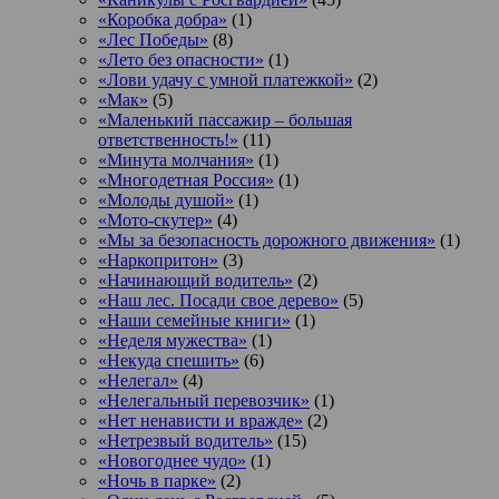
«Коробка добра»
(1)
«Лес Победы»
(8)
«Лето без опасности»
(1)
«Лови удачу с умной платежкой»
(2)
«Мак»
(5)
«Маленький пассажир – большая
ответственность!»
(11)
«Минута молчания»
(1)
«Многодетная Россия»
(1)
«Молоды душой»
(1)
«Мото-скутер»
(4)
«Мы за безопасность дорожного движения»
(1)
«Наркопритон»
(3)
«Начинающий водитель»
(2)
«Наш лес. Посади свое дерево»
(5)
«Наши семейные книги»
(1)
«Неделя мужества»
(1)
«Некуда спешить»
(6)
«Нелегал»
(4)
«Нелегальный перевозчик»
(1)
«Нет ненависти и вражде»
(2)
«Нетрезвый водитель»
(15)
«Новогоднее чудо»
(1)
«Ночь в парке»
(2)