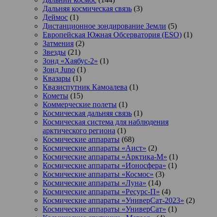
Дальняя космическая связь
(3)
Деймос
(1)
Дистанционное зондирование Земли
(5)
Европейская Южная Обсерватория (ESO)
(1)
Затмения
(2)
Звезды
(21)
Зонд «Хаябус-2»
(1)
Зонд Juno
(1)
Квазары
(1)
Квазиспутник Камоалева
(1)
Кометы
(15)
Коммерческие полеты
(1)
Космическая дальняя связь
(1)
Космическая система для наблюдения
арктического региона
(1)
Космические аппараты
(68)
Космические аппараты «Аист»
(2)
Космические аппараты «Арктика-М»
(1)
Космические аппараты «Ионосфера»
(1)
Космические аппараты «Космос»
(3)
Космические аппараты «Луна»
(14)
Космические аппараты «Ресурс-П»
(4)
Космические аппараты «УниверСат-2023»
(2)
Космические аппараты «УниверСат»
(1)