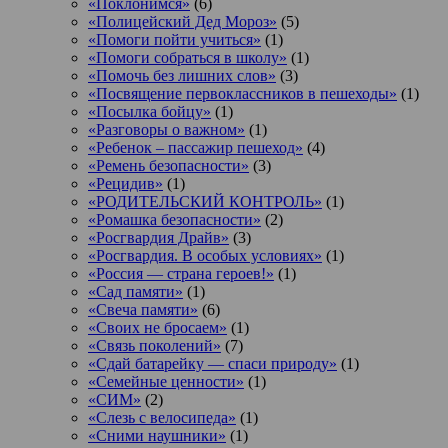
«Поклонимся»
(6)
«Полицейский Дед Мороз»
(5)
«Помоги пойти учиться»
(1)
«Помоги собраться в школу»
(1)
«Помочь без лишних слов»
(3)
«Посвящение первоклассников в пешеходы»
(1)
«Посылка бойцу»
(1)
«Разговоры о важном»
(1)
«Ребенок – пассажир пешеход»
(4)
«Ремень безопасности»
(3)
«Рецидив»
(1)
«РОДИТЕЛЬСКИЙ КОНТРОЛЬ»
(1)
«Ромашка безопасности»
(2)
«Росгвардия Драйв»
(3)
«Росгвардия. В особых условиях»
(1)
«Россия — страна героев!»
(1)
«Сад памяти»
(1)
«Свеча памяти»
(6)
«Своих не бросаем»
(1)
«Связь поколений»
(7)
«Сдай батарейку — спаси природу»
(1)
«Семейные ценности»
(1)
«СИМ»
(2)
«Слезь с велосипеда»
(1)
«Сними наушники»
(1)