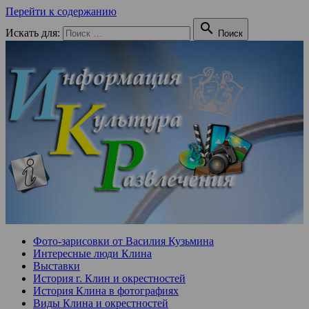
Перейти к содержанию

Искать для:
Поиск
Фото-зарисовки от Василия Кузьмина
Интересные люди Клина
Выставки
История г. Клин и окрестностей
История Клина в фотографиях
Виды Клина и окрестностей