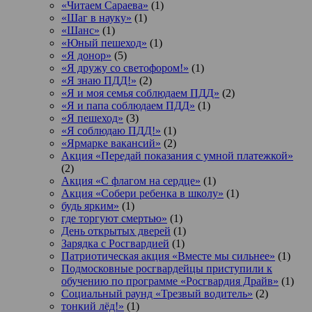
«Читаем Сараева»
(1)
«Шаг в науку»
(1)
«Шанс»
(1)
«Юный пешеход»
(1)
«Я донор»
(5)
«Я дружу со светофором!»
(1)
«Я знаю ПДД!»
(2)
«Я и моя семья соблюдаем ПДД»
(2)
«Я и папа соблюдаем ПДД»
(1)
«Я пешеход»
(3)
«Я соблюдаю ПДД!»
(1)
«Ярмарке вакансий»
(2)
Акция «Передай показания с умной платежкой»
(2)
Акция «С флагом на сердце»
(1)
Акция «Собери ребенка в школу»
(1)
будь ярким»
(1)
где торгуют смертью»
(1)
День открытых дверей
(1)
Зарядка с Росгвардией
(1)
Патриотическая акция «Вместе мы сильнее»
(1)
Подмосковные росгвардейцы приступили к
обучению по программе «Росгвардия Драйв»
(1)
Социальный раунд «Трезвый водитель»
(2)
тонкий лёд!»
(1)