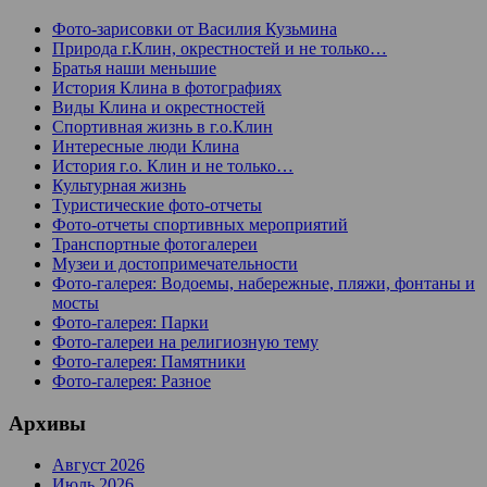
Фото-зарисовки от Василия Кузьмина
Природа г.Клин, окрестностей и не только…
Братья наши меньшие
История Клина в фотографиях
Виды Клина и окрестностей
Спортивная жизнь в г.о.Клин
Интересные люди Клина
История г.о. Клин и не только…
Культурная жизнь
Туристические фото-отчеты
Фото-отчеты спортивных мероприятий
Транспортные фотогалереи
Музеи и достопримечательности
Фото-галерея: Водоемы, набережные, пляжи, фонтаны и
мосты
Фото-галерея: Парки
Фото-галереи на религиозную тему
Фото-галерея: Памятники
Фото-галерея: Разное
Архивы
Август 2026
Июль 2026