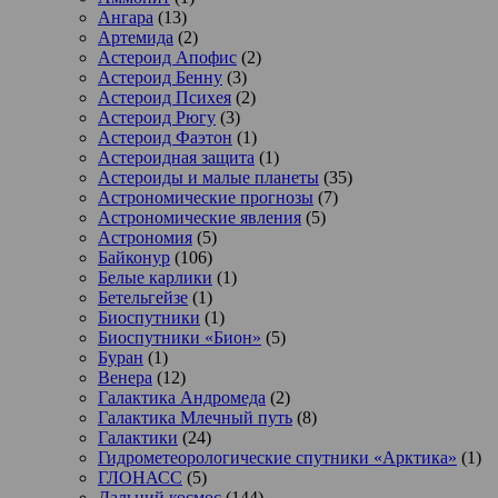
Ангара
(13)
Артемида
(2)
Астероид Апофис
(2)
Астероид Бенну
(3)
Астероид Психея
(2)
Астероид Рюгу
(3)
Астероид Фаэтон
(1)
Астероидная защита
(1)
Астероиды и малые планеты
(35)
Астрономические прогнозы
(7)
Астрономические явления
(5)
Астрономия
(5)
Байконур
(106)
Белые карлики
(1)
Бетельгейзе
(1)
Биоспутники
(1)
Биоспутники «Бион»
(5)
Буран
(1)
Венера
(12)
Галактика Андромеда
(2)
Галактика Млечный путь
(8)
Галактики
(24)
Гидрометеорологические спутники «Арктика»
(1)
ГЛОНАСС
(5)
Дальний космос
(144)