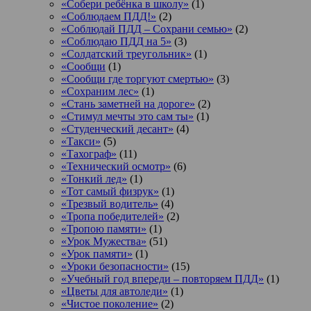
«Собери ребёнка в школу»
(1)
«Соблюдаем ПДД!»
(2)
«Соблюдай ПДД – Сохрани семью»
(2)
«Соблюдаю ПДД на 5»
(3)
«Солдатский треугольник»
(1)
«Сообщи
(1)
«Сообщи где торгуют смертью»
(3)
«Сохраним лес»
(1)
«Стань заметней на дороге»
(2)
«Стимул мечты это сам ты»
(1)
«Студенческий десант»
(4)
«Такси»
(5)
«Тахограф»
(11)
«Технический осмотр»
(6)
«Тонкий лед»
(1)
«Тот самый физрук»
(1)
«Трезвый водитель»
(4)
«Тропа победителей»
(2)
«Тропою памяти»
(1)
«Урок Мужества»
(51)
«Урок памяти»
(1)
«Уроки безопасности»
(15)
«Учебный год впереди – повторяем ПДД»
(1)
«Цветы для автоледи»
(1)
«Чистое поколение»
(2)