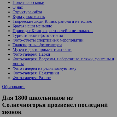
Полезные ссылки
О нас
Структура сайта
Культурная жизнь
Творческие люди Клина, района и не только
Братья наши меньшие
Природа г.Клин, окрестностей и не только…
Туристические фото-отчеты
Фото-отчеты спортивных мероприятий
Транспортные фотогалереи
Музеи и достопримечательности
Фото-галерея: Парки
Фото-галерея: Водоемы, набережные, пляжи, фонтаны и
мосты
Фото-галереи на религиозную тему
Фото-галерея: Памятники
Фото-галерея: Разное
Образование
Для 1800 школьников из
Солнечногорья прозвенел последний
звонок