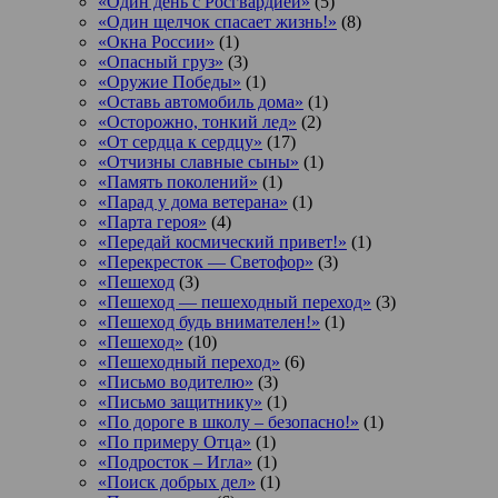
«Один день с Росгвардией»
(5)
«Один щелчок спасает жизнь!»
(8)
«Окна России»
(1)
«Опасный груз»
(3)
«Оружие Победы»
(1)
«Оставь автомобиль дома»
(1)
«Осторожно, тонкий лед»
(2)
«От сердца к сердцу»
(17)
«Отчизны славные сыны»
(1)
«Память поколений»
(1)
«Парад у дома ветерана»
(1)
«Парта героя»
(4)
«Передай космический привет!»
(1)
«Перекресток — Светофор»
(3)
«Пешеход
(3)
«Пешеход — пешеходный переход»
(3)
«Пешеход будь внимателен!»
(1)
«Пешеход»
(10)
«Пешеходный переход»
(6)
«Письмо водителю»
(3)
«Письмо защитнику»
(1)
«По дороге в школу – безопасно!»
(1)
«По примеру Отца»
(1)
«Подросток ‒ Игла»
(1)
«Поиск добрых дел»
(1)