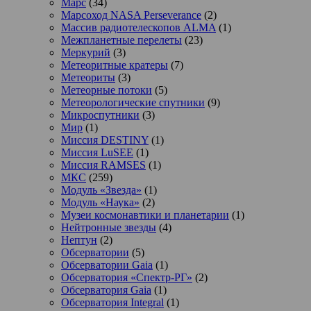
Марс
(34)
Марсоход NASA Perseverance
(2)
Массив радиотелескопов ALMA
(1)
Межпланетные перелеты
(23)
Меркурий
(3)
Метеоритные кратеры
(7)
Метеориты
(3)
Метеорные потоки
(5)
Метеорологические спутники
(9)
Микроспутники
(3)
Мир
(1)
Миссия DESTINY
(1)
Миссия LuSEE
(1)
Миссия RAMSES
(1)
МКС
(259)
Модуль «Звезда»
(1)
Модуль «Наука»
(2)
Музеи космонавтики и планетарии
(1)
Нейтронные звезды
(4)
Нептун
(2)
Обсерватории
(5)
Обсерватории Gaia
(1)
Обсерватория «Спектр-РГ»
(2)
Обсерватория Gaia
(1)
Обсерватория Integral
(1)