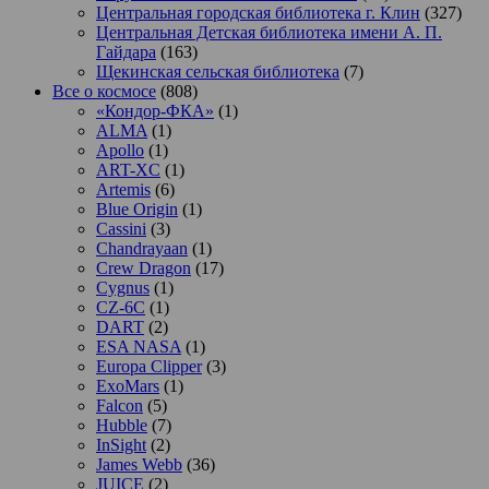
Центральная городская библиотека г. Клин
(327)
Центральная Детская библиотека имени А. П.
Гайдара
(163)
Щекинская сельская библиотека
(7)
Все о космосе
(808)
«Кондор-ФКА»
(1)
ALMA
(1)
Apollo
(1)
ART-XC
(1)
Artemis
(6)
Blue Origin
(1)
Cassini
(3)
Chandrayaan
(1)
Crew Dragon
(17)
Cygnus
(1)
CZ-6C
(1)
DART
(2)
ESA NASA
(1)
Europa Clipper
(3)
ExoMars
(1)
Falcon
(5)
Hubble
(7)
InSight
(2)
James Webb
(36)
JUICE
(2)