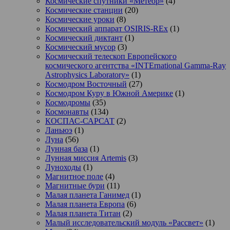
Космические спутники «Метеор»
(4)
Космические станции
(20)
Космические уроки
(8)
Космический аппарат OSIRIS-REx
(1)
Космический диктант
(1)
Космический мусор
(3)
Космический телескоп Европейского
космического агентства «INTErnational Gamma-Ray
Astrophysics Laboratory»
(1)
Космодром Восточный
(27)
Космодром Куру в Южной Америке
(1)
Космодромы
(35)
Космонавты
(134)
КОСПАС-САРСАТ
(2)
Ланьюэ
(1)
Луна
(56)
Лунная база
(1)
Лунная миссия Artemis
(3)
Луноходы
(1)
Магнитное поле
(4)
Магнитные бури
(11)
Малая планета Ганимед
(1)
Малая планета Европа
(6)
Малая планета Титан
(2)
Малый исследовательский модуль «Рассвет»
(1)