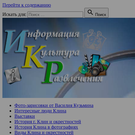
Перейти к содержанию

Искать для:
Поиск
Фото-зарисовки от Василия Кузьмина
Интересные люди Клина
Выставки
История г. Клин и окрестностей
История Клина в фотографиях
Виды Клина и окрестностей