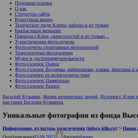
Полезные ссылки
О нас
Структура сайта
Культурная жизнь
Творческие люди Клина, района и не только
Братья наши меньшие
Природа г.Клин, окрестностей и не только…
Туристические фото-отчеты
Фото-отчеты спортивных мероприятий
Транспортные фотогалереи
Музеи и достопримечательности
Фото-галерея: Парки
Фото-галерея: Водоемы, набережные, пляжи, фонтаны и 
Фото-галереи на религиозную тему
Фото-галерея: Памятники
Фото-галерея: Разное
Василий Кузьмин
,
Жизнь интересных людей
,
История г. Клин 
выставки Василия Кузьмина
Уникальные фотографии из фонда Высо
Информация, культура, развлечения (infoce-klin.ru)
>
Наши 
Опубликовано
03.09.2022
Автор
informer