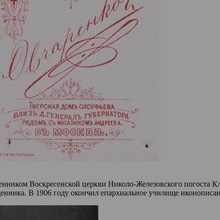
щенником Воскресенской церкви Николо-Железовского погоста Кл
щенника. В 1906 году окончил епархиальное училище иконописан