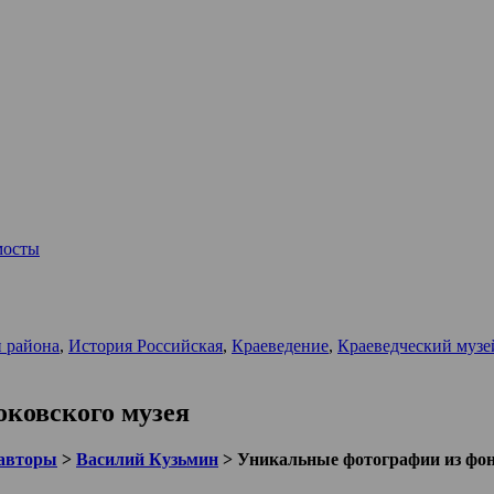
мосты
и района
,
История Российская
,
Краеведение
,
Краеведческий музе
ковского музея
авторы
>
Василий Кузьмин
>
Уникальные фотографии из фон